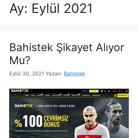
Ay:
Eylül 2021
Bahistek Şikayet Alıyor
Mu?
Eylül 30, 2021
Yazarı:
Bahistek