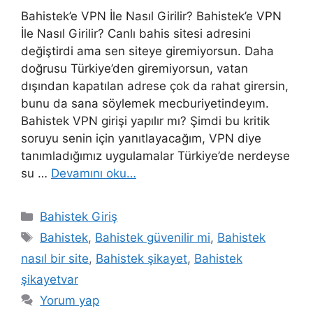
Bahistek’e VPN İle Nasıl Girilir? Bahistek’e VPN
İle Nasıl Girilir? Canlı bahis sitesi adresini
değiştirdi ama sen siteye giremiyorsun. Daha
doğrusu Türkiye’den giremiyorsun, vatan
dışından kapatılan adrese çok da rahat girersin,
bunu da sana söylemek mecburiyetindeyım.
Bahistek VPN girişi yapılır mı? Şimdi bu kritik
soruyu senin için yanıtlayacağım, VPN diye
tanımladığımız uygulamalar Türkiye’de nerdeyse
su …
Devamını oku…
Kategoriler
Bahistek Giriş
Etiketler
Bahistek
,
Bahistek güvenilir mi
,
Bahistek
nasıl bir site
,
Bahistek şikayet
,
Bahistek
şikayetvar
Yorum yap