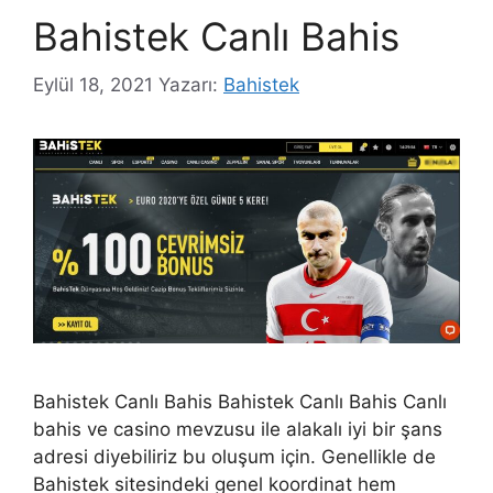
Bahistek Canlı Bahis
Eylül 18, 2021
Yazarı:
Bahistek
Bahistek Canlı Bahis Bahistek Canlı Bahis Canlı
bahis ve casino mevzusu ile alakalı iyi bir şans
adresi diyebiliriz bu oluşum için. Genellikle de
Bahistek sitesindeki genel koordinat hem