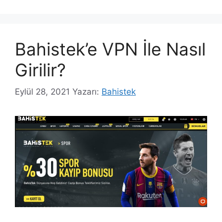
Bahistek’e VPN İle Nasıl
Girilir?
Eylül 28, 2021
Yazarı:
Bahistek