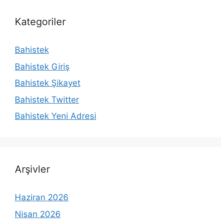
Kategoriler
Bahistek
Bahistek Giriş
Bahistek Şikayet
Bahistek Twitter
Bahistek Yeni Adresi
Arşivler
Haziran 2026
Nisan 2026