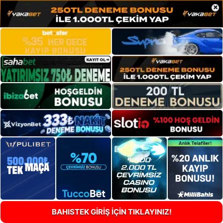
×
BAHISTEK GİRİŞ İÇİN TIKLAYINIZ!