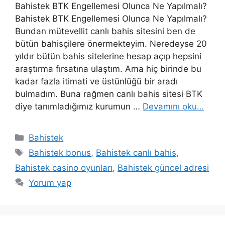
Bahistek BTK Engellemesi Olunca Ne Yapılmalı?
Bahistek BTK Engellemesi Olunca Ne Yapılmalı?
Bundan mütevellit canlı bahis sitesini ben de
bütün bahisçilere önermekteyim. Neredeyse 20
yıldır bütün bahis sitelerine hesap açıp hepsini
araştırma fırsatına ulaştım. Ama hiç birinde bu
kadar fazla itimati ve üstünlüğü bir aradı
bulmadım. Buna rağmen canlı bahis sitesi BTK
diye tanımladığımız kurumun …
Devamını oku…
Kategoriler
Bahistek
Etiketler
Bahistek bonus
,
Bahistek canlı bahis
,
Bahistek casino oyunları
,
Bahistek güncel adresi
Yorum yap