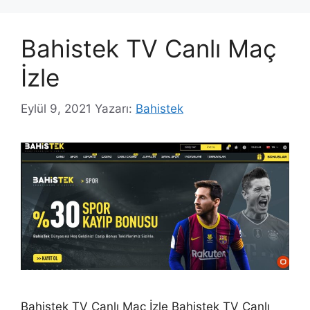
Bahistek TV Canlı Maç
İzle
Eylül 9, 2021
Yazarı:
Bahistek
Bahistek TV Canlı Maç İzle Bahistek TV Canlı