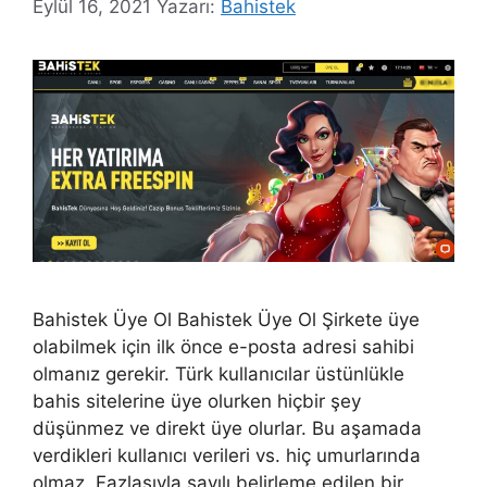
Eylül 16, 2021
Yazarı:
Bahistek
Bahistek Üye Ol Bahistek Üye Ol Şirkete üye
olabilmek için ilk önce e-posta adresi sahibi
olmanız gerekir. Türk kullanıcılar üstünlükle
bahis sitelerine üye olurken hiçbir şey
düşünmez ve direkt üye olurlar. Bu aşamada
verdikleri kullanıcı verileri vs. hiç umurlarında
olmaz. Fazlasıyla sayılı belirleme edilen bir