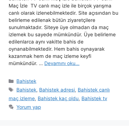
Maç İzle TV canlı maç izle ile birçok yarışma
canlı olarak izlenebilmektedir. Site açısından bu
belirleme edilenak bütün ziyaretçilere
sunulmaktadır. Siteye üye olmadan da maç
izlemek bu sayede mümkündür. Üye belirleme
edilenlarca aynı vakitte bahis de
oynanabilmektedir. Hem bahis oynayarak
kazanmak hem de maç izleme keyfi
mümkündür. …
Devamını oku…
Kategoriler
Bahistek
Etiketler
Bahistek
,
Bahistek adresi
,
Bahistek canlı
maç izleme
,
Bahistek kaç oldu
,
Bahistek tv
Yorum yap