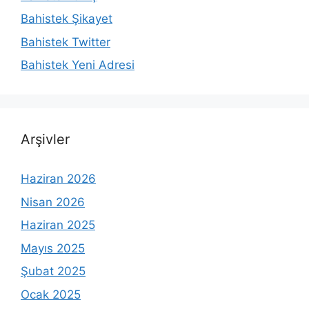
Bahistek Şikayet
Bahistek Twitter
Bahistek Yeni Adresi
Arşivler
Haziran 2026
Nisan 2026
Haziran 2025
Mayıs 2025
Şubat 2025
Ocak 2025