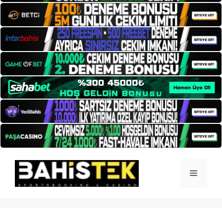
İçeriğe
atla
Menü