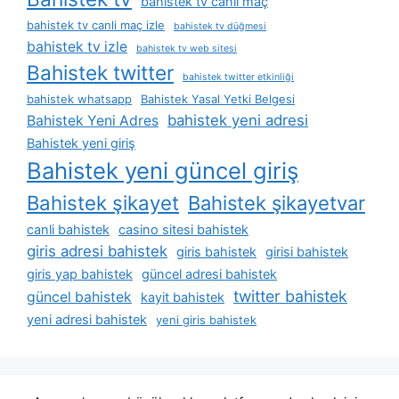
bahistek tv canli maç
bahistek tv canli maç izle
bahistek tv düğmesi
bahistek tv izle
bahistek tv web sitesi
Bahistek twitter
bahistek twitter etkinliği
bahistek whatsapp
Bahistek Yasal Yetki Belgesi
bahistek yeni adresi
Bahistek Yeni Adres
Bahistek yeni giriş
Bahistek yeni güncel giriş
Bahistek şikayet
Bahistek şikayetvar
canli bahistek
casino sitesi bahistek
giris adresi bahistek
giris bahistek
girisi bahistek
giris yap bahistek
güncel adresi bahistek
twitter bahistek
güncel bahistek
kayit bahistek
yeni adresi bahistek
yeni giris bahistek