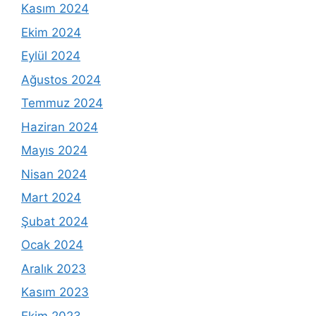
Kasım 2024
Ekim 2024
Eylül 2024
Ağustos 2024
Temmuz 2024
Haziran 2024
Mayıs 2024
Nisan 2024
Mart 2024
Şubat 2024
Ocak 2024
Aralık 2023
Kasım 2023
Ekim 2023