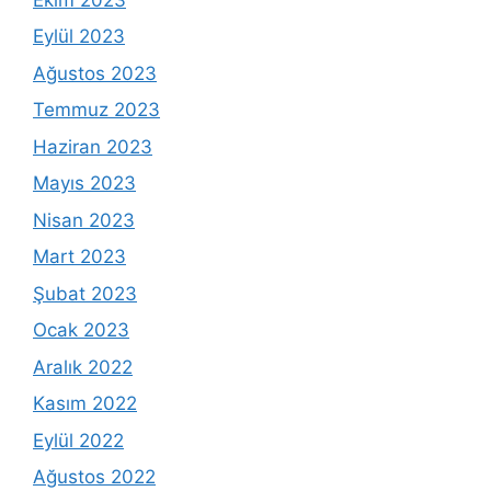
Eylül 2023
Ağustos 2023
Temmuz 2023
Haziran 2023
Mayıs 2023
Nisan 2023
Mart 2023
Şubat 2023
Ocak 2023
Aralık 2022
Kasım 2022
Eylül 2022
Ağustos 2022