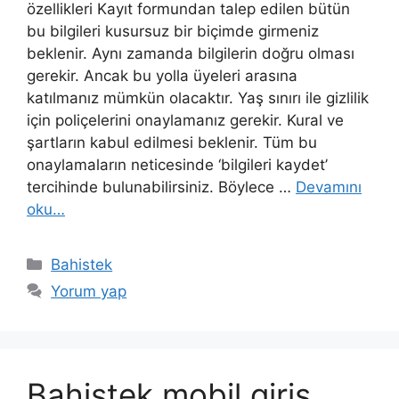
özellikleri Kayıt formundan talep edilen bütün
bu bilgileri kusursuz bir biçimde girmeniz
beklenir. Aynı zamanda bilgilerin doğru olması
gerekir. Ancak bu yolla üyeleri arasına
katılmanız mümkün olacaktır. Yaş sınırı ile gizlilik
için poliçelerini onaylamanız gerekir. Kural ve
şartların kabul edilmesi beklenir. Tüm bu
onaylamaların neticesinde ‘bilgileri kaydet’
tercihinde bulunabilirsiniz. Böylece …
Devamını
oku…
Kategoriler
Bahistek
Yorum yap
Bahistek mobil giriş