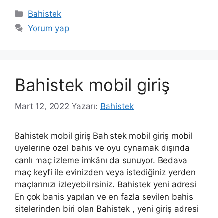
Kategoriler
Bahistek
Yorum yap
Bahistek mobil giriş
Mart 12, 2022
Yazarı:
Bahistek
Bahistek mobil giriş Bahistek mobil giriş mobil
üyelerine özel bahis ve oyu oynamak dışında
canlı maç izleme imkânı da sunuyor. Bedava
maç keyfi ile evinizden veya istediğiniz yerden
maçlarınızı izleyebilirsiniz. Bahistek yeni adresi
En çok bahis yapılan ve en fazla sevilen bahis
sitelerinden biri olan Bahistek , yeni giriş adresi