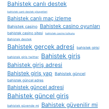
Bahistek canlı destek
bahistek canlı destek şikayetleri
Bahistek canlı maç izleme
Bahistek casino oyunları
Bahistek casino
bahistek casino sitesi
bahistek casino tutkunu
Bahistek destek
Bahistek gerçek adresi
bahistek girisi
Bahistek giriş
bahistek giris twitter
Bahistek giriş adresi
Bahistek giriş yap
Bahistek güncel
bahistek güncel adres
Bahistek güncel adresi
Bahistek güncel giriş
Bahistek güvenilir mi
bahistek güvende mi