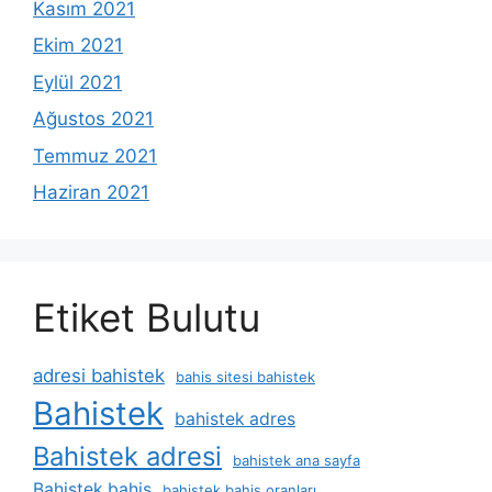
Kasım 2021
Ekim 2021
Eylül 2021
Ağustos 2021
Temmuz 2021
Haziran 2021
Etiket Bulutu
adresi bahistek
bahis sitesi bahistek
Bahistek
bahistek adres
Bahistek adresi
bahistek ana sayfa
Bahistek bahis
bahistek bahis oranları