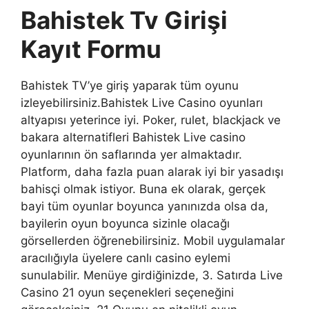
Bahistek Tv Girişi
Kayıt Formu
Bahistek TV’ye giriş yaparak tüm oyunu
izleyebilirsiniz.Bahistek Live Casino oyunları
altyapısı yeterince iyi. Poker, rulet, blackjack ve
bakara alternatifleri Bahistek Live casino
oyunlarının ön saflarında yer almaktadır.
Platform, daha fazla puan alarak iyi bir yasadışı
bahisçi olmak istiyor. Buna ek olarak, gerçek
bayi tüm oyunlar boyunca yanınızda olsa da,
bayilerin oyun boyunca sizinle olacağı
görsellerden öğrenebilirsiniz. Mobil uygulamalar
aracılığıyla üyelere canlı casino eylemi
sunulabilir. Menüye girdiğinizde, 3. Satırda Live
Casino 21 oyun seçenekleri seçeneğini