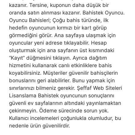
kazanır. Tersine, kuponun daha düşük bir
oranda satın alınması kazanır. Bahistek Oyuncu.
Oyuncu Bahisleri; Çoğu bahis türünde, ilk
hedefin oyuncunun kırmızı bir kart görüp
görmediğini görür. Ana sayfaya ulaşmak için
oyuncular yeni adrese tıklayabilir. Hesap
oluşturmak için ana sayfanın üst kısmındaki
“Kayıt” düğmesini tıklayın. Ayrıca dağıtım
hizmetini kullanarak canlı etkinliklere bahis
koyabilirsiniz. Müşteriler güvenilir bahisçilerin
bonuslarını geri alabilirler. Bunu yapmak için
sınırlarınızı bilmeniz gerekir. Şeffaf Web Siteleri
Lisanslama Bahistek oyuncunun sonuçlarını
güvenli ev sayfalarının altındaki yayınlamaktan
çekinmeyin. Ödeme sürecinde sorun yok.
Kullanıcı incelemeleri çoğunlukla olumludur, bu
nedenle ürün güvenilirdir.