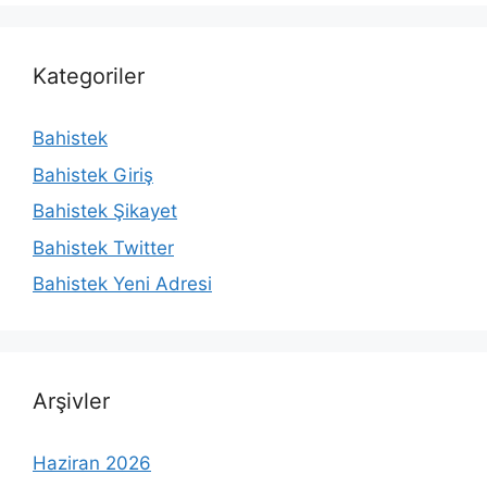
Kategoriler
Bahistek
Bahistek Giriş
Bahistek Şikayet
Bahistek Twitter
Bahistek Yeni Adresi
Arşivler
Haziran 2026