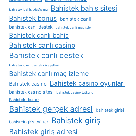
Bahistek bahis sitesi
bahistek bahis platformu
Bahistek bonus
bahistek canli
bahistek canli destek
bahistek canli maç izle
Bahistek canlı bahis
Bahistek canlı casino
Bahistek canlı destek
bahistek canlı destek şikayetleri
Bahistek canlı maç izleme
Bahistek casino oyunları
Bahistek casino
bahistek casino sitesi
bahistek casino tutkunu
Bahistek destek
Bahistek gerçek adresi
bahistek girisi
Bahistek giriş
bahistek giris twitter
Bahistek giriş adresi