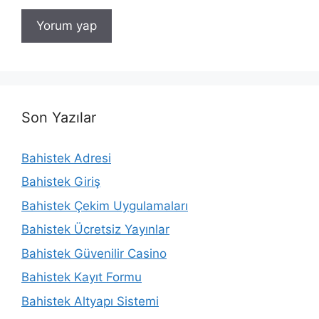
Son Yazılar
Bahistek Adresi
Bahistek Giriş
Bahistek Çekim Uygulamaları
Bahistek Ücretsiz Yayınlar
Bahistek Güvenilir Casino
Bahistek Kayıt Formu
Bahistek Altyapı Sistemi