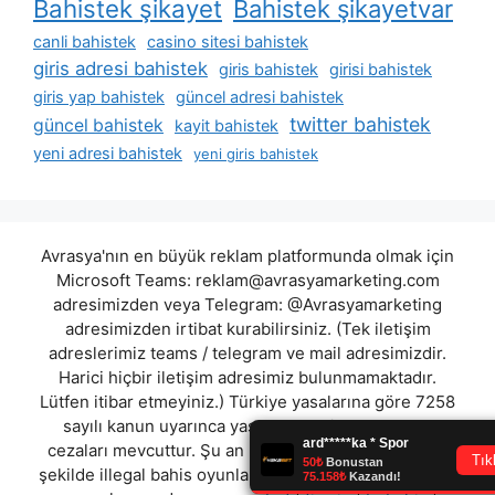
Bahistek şikayet
Bahistek şikayetvar
canli bahistek
casino sitesi bahistek
giris adresi bahistek
giris bahistek
girisi bahistek
giris yap bahistek
güncel adresi bahistek
twitter bahistek
güncel bahistek
kayit bahistek
yeni adresi bahistek
yeni giris bahistek
Avrasya'nın en büyük reklam platformunda olmak için
Microsoft Teams:
reklam@avrasyamarketing.com
adresimizden veya Telegram: @Avrasyamarketing
adresimizden irtibat kurabilirsiniz. (Tek iletişim
adreslerimiz teams / telegram ve mail adresimizdir.
Harici hiçbir iletişim adresimiz bulunmamaktadır.
Lütfen itibar etmeyiniz.) Türkiye yasalarına göre 7258
sayılı kanun uyarınca yasa dışı bahis oynamanın
cezaları mevcuttur. Şu an bulunduğunuz site hiç bir
şekilde illegal bahis oyunları oynatmıyor ve oynamaya