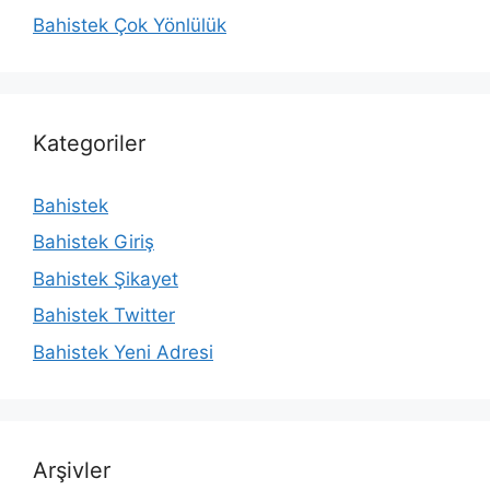
Bahistek Çok Yönlülük
Kategoriler
Bahistek
Bahistek Giriş
Bahistek Şikayet
Bahistek Twitter
Bahistek Yeni Adresi
Arşivler