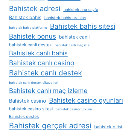
Bahistek adresi
bahistek ana sayfa
Bahistek bahis
bahistek bahis oranları
Bahistek bahis sitesi
bahistek bahis platformu
Bahistek bonus
bahistek canli
bahistek canli destek
bahistek canli maç izle
Bahistek canlı bahis
Bahistek canlı casino
Bahistek canlı destek
bahistek canlı destek şikayetleri
Bahistek canlı maç izleme
Bahistek casino oyunları
Bahistek casino
bahistek casino sitesi
bahistek casino tutkunu
Bahistek destek
Bahistek gerçek adresi
bahistek girisi