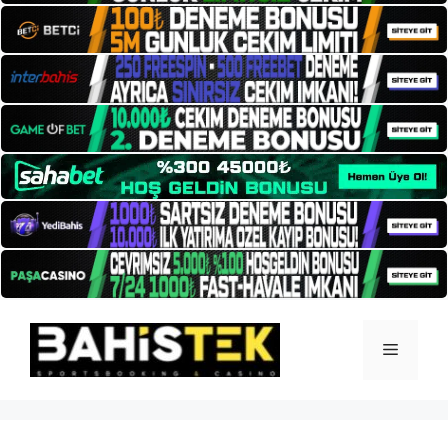
İçeriğe
atla
Menü