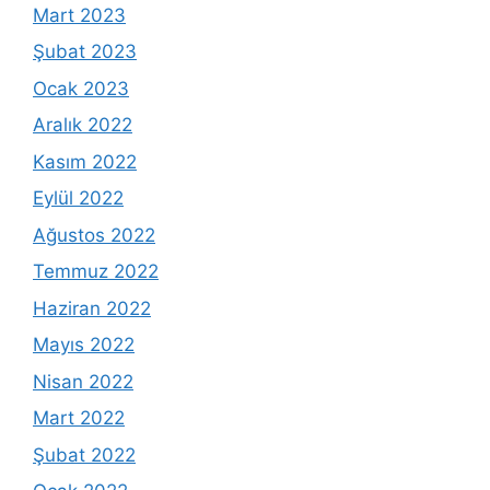
Mart 2023
Şubat 2023
Ocak 2023
Aralık 2022
Kasım 2022
Eylül 2022
Ağustos 2022
Temmuz 2022
Haziran 2022
Mayıs 2022
Nisan 2022
Mart 2022
Şubat 2022