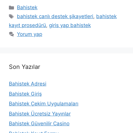
Kategoriler
Bahistek
Etiketler
bahistek canlı destek şikayetleri
,
bahistek
kayıt prosedürü
,
giris yap bahistek
Yorum yap
Son Yazılar
Bahistek Adresi
Bahistek Giriş
Bahistek Çekim Uygulamaları
Bahistek Ücretsiz Yayınlar
Bahistek Güvenilir Casino