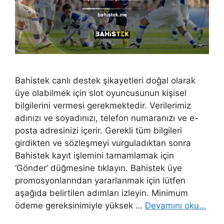
Bahistek canlı destek şikayetleri doğal olarak
üye olabilmek için slot oyuncusunun kişisel
bilgilerini vermesi gerekmektedir. Verilerimiz
adınızı ve soyadınızı, telefon numaranızı ve e-
posta adresinizi içerir. Gerekli tüm bilgileri
girdikten ve sözleşmeyi vurguladıktan sonra
Bahistek kayıt işlemini tamamlamak için
‘Gönder’ düğmesine tıklayın. Bahistek üye
promosyonlarından yararlanmak için lütfen
aşağıda belirtilen adımları izleyin. Minimum
ödeme gereksinimiyle yüksek …
Devamını oku…