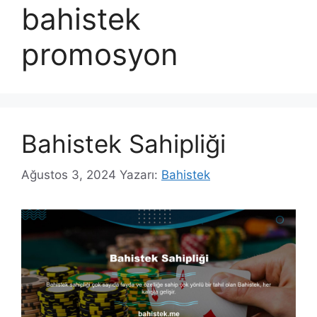
bahistek
promosyon
Bahistek Sahipliği
Ağustos 3, 2024
Yazarı:
Bahistek