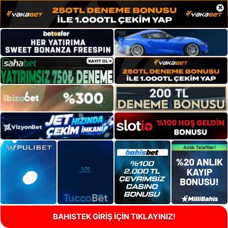
×
BAHISTEK GİRİŞ İÇİN TIKLAYINIZ!