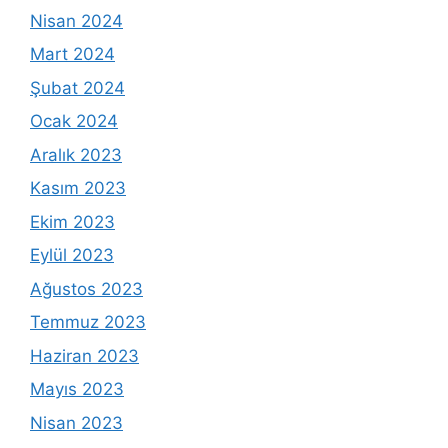
Nisan 2024
Mart 2024
Şubat 2024
Ocak 2024
Aralık 2023
Kasım 2023
Ekim 2023
Eylül 2023
Ağustos 2023
Temmuz 2023
Haziran 2023
Mayıs 2023
Nisan 2023