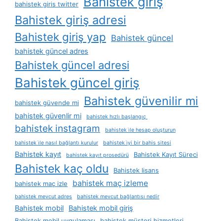
Bahistek giriş
bahistek giris twitter
Bahistek giriş adresi
Bahistek giriş yap
Bahistek güncel
bahistek güncel adres
Bahistek güncel adresi
Bahistek güncel giriş
Bahistek güvenilir mi
bahistek güvende mi
bahistek güvenlir mi
bahistek hızlı başlangıç ​
bahistek instagram
bahistek i̇le hesap oluşturun
bahistek i̇le nasıl bağlantı kurulur
bahistek i̇yi bir bahis sitesi
Bahistek kayıt
Bahistek Kayıt Süreci
bahistek kayıt prosedürü
Bahistek kaç oldu
Bahistek lisans
bahistek maç izleme
bahistek maç izle
bahistek mevcut adres
bahistek mevcut bağlantısı nedir
Bahistek mobil
Bahistek mobil giriş
Bahistek mobil uygulaması
bahistek müşteri hizmetleri