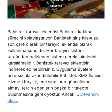
Bahistek tarayıcı eklentisi Bahistek katılma
sürecini kolaylaştırıyor. Bahistek giriş kılavuzu,
son çare olarak bir tarayıcı eklentisi olarak
kullanıma sunuldu. Her tarayıcı sistem
tarafından belirlenen sistem gereksinimlerini
karşılamalıdır. Bahistek tarayıcı eklentisini
indirerek edinebilirsiniz. Uygulama üyelere
ücretsiz olarak indirilebilir Bahistek SMS İletişim
Hizmeti Kayıt işlemi sırasında güncelleme
almayı tercih edenlerin başka bir talepte
bulunmasına gerek yoktur. Ancak …
Devamını
oku…