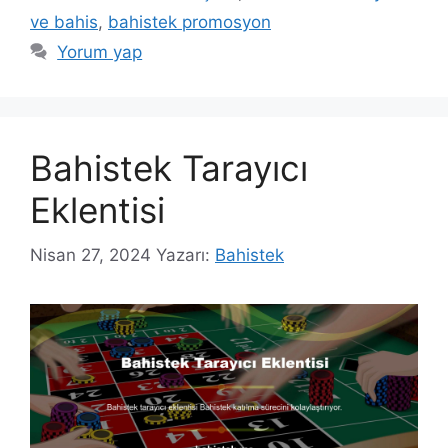
ve bahis
,
bahistek promosyon
Yorum yap
Bahistek Tarayıcı
Eklentisi
Nisan 27, 2024
Yazarı:
Bahistek