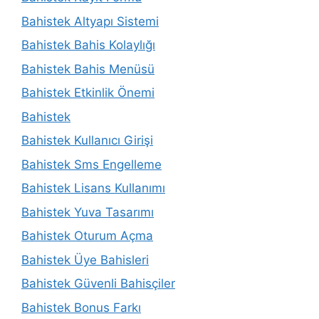
Bahistek Altyapı Sistemi
Bahistek Bahis Kolaylığı
Bahistek Bahis Menüsü
Bahistek Etkinlik Önemi
Bahistek
Bahistek Kullanıcı Girişi
Bahistek Sms Engelleme
Bahistek Lisans Kullanımı
Bahistek Yuva Tasarımı
Bahistek Oturum Açma
Bahistek Üye Bahisleri
Bahistek Güvenli Bahisçiler
Bahistek Bonus Farkı