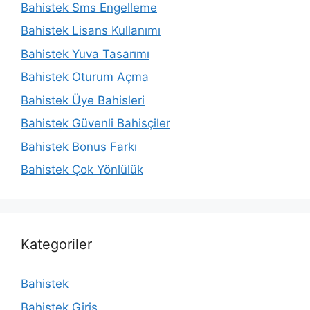
Bahistek Sms Engelleme
Bahistek Lisans Kullanımı
Bahistek Yuva Tasarımı
Bahistek Oturum Açma
Bahistek Üye Bahisleri
Bahistek Güvenli Bahisçiler
Bahistek Bonus Farkı
Bahistek Çok Yönlülük
Kategoriler
Bahistek
Bahistek Giriş