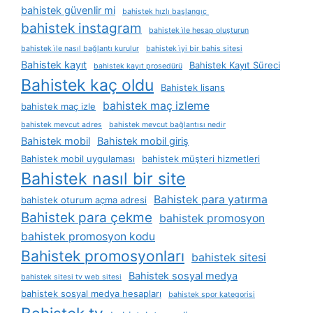
bahistek güvenlir mi
bahistek hızlı başlangıç ​
bahistek instagram
bahistek i̇le hesap oluşturun
bahistek i̇le nasıl bağlantı kurulur
bahistek i̇yi bir bahis sitesi
Bahistek kayıt
Bahistek Kayıt Süreci
bahistek kayıt prosedürü
Bahistek kaç oldu
Bahistek lisans
bahistek maç izleme
bahistek maç izle
bahistek mevcut adres
bahistek mevcut bağlantısı nedir
Bahistek mobil
Bahistek mobil giriş
Bahistek mobil uygulaması
bahistek müşteri hizmetleri
Bahistek nasıl bir site
Bahistek para yatırma
bahistek oturum açma adresi
Bahistek para çekme
bahistek promosyon
bahistek promosyon kodu
Bahistek promosyonları
bahistek sitesi
Bahistek sosyal medya
bahistek sitesi tv web sitesi
bahistek sosyal medya hesapları
bahistek spor kategorisi