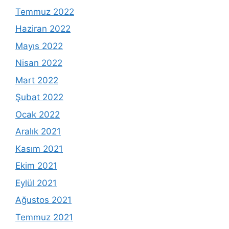
Temmuz 2022
Haziran 2022
Mayıs 2022
Nisan 2022
Mart 2022
Şubat 2022
Ocak 2022
Aralık 2021
Kasım 2021
Ekim 2021
Eylül 2021
Ağustos 2021
Temmuz 2021