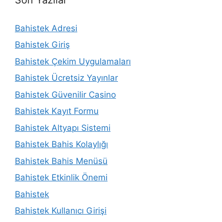
Bahistek Adresi
Bahistek Giriş
Bahistek Çekim Uygulamaları
Bahistek Ücretsiz Yayınlar
Bahistek Güvenilir Casino
Bahistek Kayıt Formu
Bahistek Altyapı Sistemi
Bahistek Bahis Kolaylığı
Bahistek Bahis Menüsü
Bahistek Etkinlik Önemi
Bahistek
Bahistek Kullanıcı Girişi