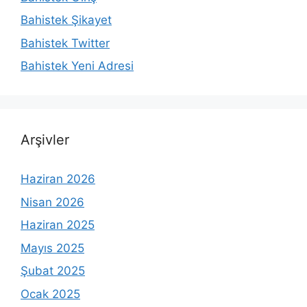
Bahistek Şikayet
Bahistek Twitter
Bahistek Yeni Adresi
Arşivler
Haziran 2026
Nisan 2026
Haziran 2025
Mayıs 2025
Şubat 2025
Ocak 2025