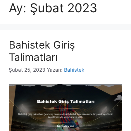
Ay:
Şubat 2023
Bahistek Giriş
Talimatları
Şubat 25, 2023
Yazarı:
Bahistek