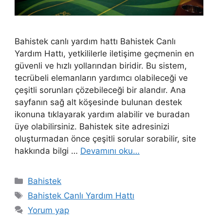
Bahistek canlı yardım hattı Bahistek Canlı
Yardım Hattı, yetkililerle iletişime geçmenin en
güvenli ve hızlı yollarından biridir. Bu sistem,
tecrübeli elemanların yardımcı olabileceği ve
çeşitli sorunları çözebileceği bir alandır. Ana
sayfanın sağ alt köşesinde bulunan destek
ikonuna tıklayarak yardım alabilir ve buradan
üye olabilirsiniz. Bahistek site adresinizi
oluşturmadan önce çeşitli sorular sorabilir, site
hakkında bilgi …
Devamını oku…
Kategoriler
Bahistek
Etiketler
Bahistek Canlı Yardım Hattı
Yorum yap