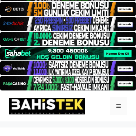
İçeriğe
atla
Menü