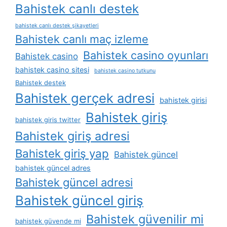
Bahistek canlı destek
bahistek canlı destek şikayetleri
Bahistek canlı maç izleme
Bahistek casino oyunları
Bahistek casino
bahistek casino sitesi
bahistek casino tutkunu
Bahistek destek
Bahistek gerçek adresi
bahistek girisi
Bahistek giriş
bahistek giris twitter
Bahistek giriş adresi
Bahistek giriş yap
Bahistek güncel
bahistek güncel adres
Bahistek güncel adresi
Bahistek güncel giriş
Bahistek güvenilir mi
bahistek güvende mi