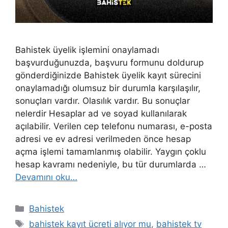
Bahistek üyelik işlemini onaylamadı
başvurduğunuzda, başvuru formunu doldurup
gönderdiğinizde Bahistek üyelik kayıt sürecini
onaylamadığı olumsuz bir durumla karşılaşılır,
sonuçları vardır. Olasılık vardır. Bu sonuçlar
nelerdir Hesaplar ad ve soyad kullanılarak
açılabilir. Verilen cep telefonu numarası, e-posta
adresi ve ev adresi verilmeden önce hesap
açma işlemi tamamlanmış olabilir. Yaygın çoklu
hesap kavramı nedeniyle, bu tür durumlarda …
Devamını oku…
Kategoriler
Bahistek
Etiketler
bahistek kayıt ücreti alıyor mu
,
bahistek tv