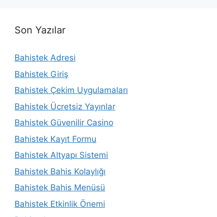
Son Yazılar
Bahistek Adresi
Bahistek Giriş
Bahistek Çekim Uygulamaları
Bahistek Ücretsiz Yayınlar
Bahistek Güvenilir Casino
Bahistek Kayıt Formu
Bahistek Altyapı Sistemi
Bahistek Bahis Kolaylığı
Bahistek Bahis Menüsü
Bahistek Etkinlik Önemi