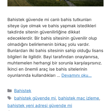
Bahistek güvende mi canlı bahis tutkunları
siteye üye olmak ve bahis yapmak istedikleri
takdirde sitenin güvenilirliğine dikkat
edeceklerdir. Bir bahis sitesinin güvenilir olup
olmadığını belirlemenin birkaç yolu vardır.
Bunlardan ilki bahis sitesinin sahip olduğu lisans
bilgileri ile ilgilidir. Bayi tarafından onaylanırsa,
muhtemelen herhangi bir sorunla karşılaşırsınız.
İkinci en önemli araç ise bahis sitelerinin
oyunlarında kullandıkları …
Devamını oku…
Kategoriler
Bahistek
Etiketler
bahistek güvende mi
,
bahistek maç izleme
,
bahistek yeni adresi güvende mi