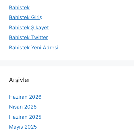
Bahistek
Bahistek Giriş
Bahistek Şikayet
Bahistek Twitter
Bahistek Yeni Adresi
Arşivler
Haziran 2026
Nisan 2026
Haziran 2025
Mayıs 2025