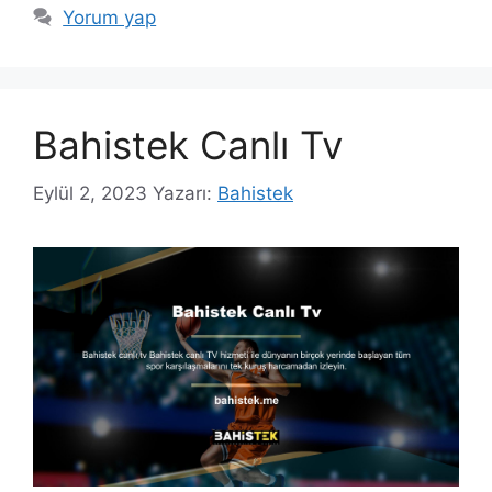
Yorum yap
Bahistek Canlı Tv
Eylül 2, 2023
Yazarı:
Bahistek