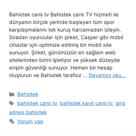
Bahistek canlı tv Bahistek canlı TV hizmeti ile
dünyanın birçok yerinde başlayan tüm spor
karşılaşmalarını tek kuruş harcamadan izleyin.
Sıradan oyuncular için şirket, Casper gibi mobil
cihazlar için optimize edilmiş bir mobil site
sunuyor. Şirket, günümüzün en sağlam web
sitelerinden birini işletiyor ve yüksek düzeyde
erişim güvenliği sunuyor. Hemen bir hesap
oluşturun ve Bahistek tarafsız …
Devamını oku…
Kategoriler
Bahistek
Etiketler
bahistek canlı tv
,
bahistek kayıt canlı tv
,
giris
adresi bahistek
Yorum yap