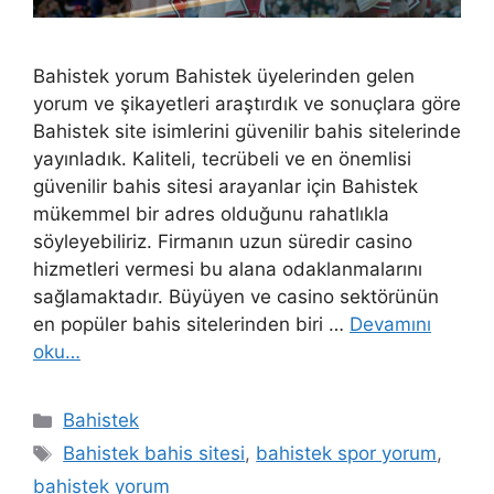
Bahistek yorum Bahistek üyelerinden gelen
yorum ve şikayetleri araştırdık ve sonuçlara göre
Bahistek site isimlerini güvenilir bahis sitelerinde
yayınladık. Kaliteli, tecrübeli ve en önemlisi
güvenilir bahis sitesi arayanlar için Bahistek
mükemmel bir adres olduğunu rahatlıkla
söyleyebiliriz. Firmanın uzun süredir casino
hizmetleri vermesi bu alana odaklanmalarını
sağlamaktadır. Büyüyen ve casino sektörünün
en popüler bahis sitelerinden biri …
Devamını
oku…
Kategoriler
Bahistek
Etiketler
Bahistek bahis sitesi
,
bahistek spor yorum
,
bahistek yorum