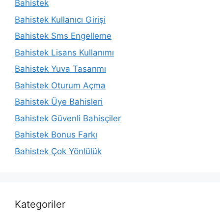
Bahistek
Bahistek Kullanıcı Girişi
Bahistek Sms Engelleme
Bahistek Lisans Kullanımı
Bahistek Yuva Tasarımı
Bahistek Oturum Açma
Bahistek Üye Bahisleri
Bahistek Güvenli Bahisçiler
Bahistek Bonus Farkı
Bahistek Çok Yönlülük
Kategoriler