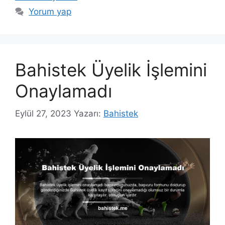
Yorum yap
Bahistek Üyelik İşlemini
Onaylamadı
Eylül 27, 2023
Yazarı:
Bahistek