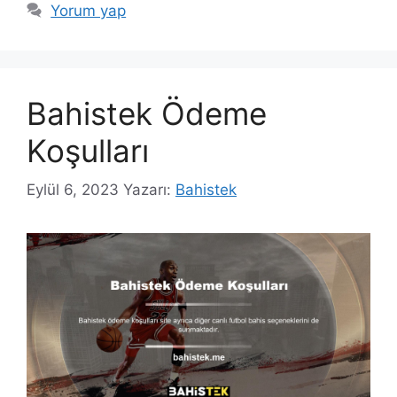
Yorum yap
Bahistek Ödeme
Koşulları
Eylül 6, 2023
Yazarı:
Bahistek