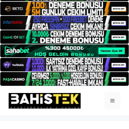
İçeriğe
atla
Menü