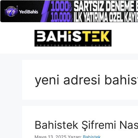
İçeriğe
atla
yeni adresi bahis
Bahistek Şifremi Nası
Mayıs 13, 2025
Yazarı:
Bahistek