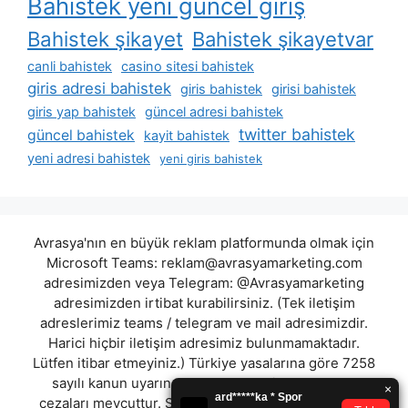
Bahistek yeni güncel giriş
Bahistek şikayet
Bahistek şikayetvar
canli bahistek
casino sitesi bahistek
giris adresi bahistek
giris bahistek
girisi bahistek
giris yap bahistek
güncel adresi bahistek
twitter bahistek
güncel bahistek
kayit bahistek
yeni adresi bahistek
yeni giris bahistek
Avrasya'nın en büyük reklam platformunda olmak için
Microsoft Teams:
reklam@avrasyamarketing.com
adresimizden veya Telegram: @Avrasyamarketing
adresimizden irtibat kurabilirsiniz. (Tek iletişim
adreslerimiz teams / telegram ve mail adresimizdir.
Harici hiçbir iletişim adresimiz bulunmamaktadır.
Lütfen itibar etmeyiniz.) Türkiye yasalarına göre 7258
sayılı kanun uyarınca yasa dışı bahis oynamanın
cezaları mevcuttur. Şu an bulunduğunuz site hiç bir