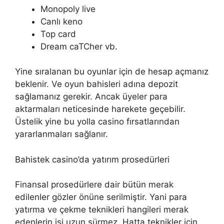
Monopoly live
Canlı keno
Top card
Dream caTCher vb.
Yine sıralanan bu oyunlar için de hesap açmanız
beklenir. Ve oyun bahisleri adına depozit
sağlamanız gerekir. Ancak üyeler para
aktarmaları neticesinde harekete geçebilir.
Üstelik yine bu yolla casino fırsatlarından
yararlanmaları sağlanır.
Bahistek casino’da yatırım prosedürleri
Finansal prosedürlere dair bütün merak
edilenler gözler önüne serilmiştir. Yani para
yatırma ve çekme teknikleri hangileri merak
edenlerin işi uzun sürmez. Hatta teknikler için