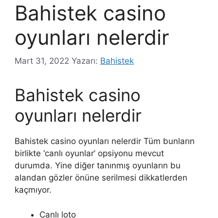
Bahistek casino
oyunları nelerdir
Mart 31, 2022
Yazarı:
Bahistek
Bahistek casino
oyunları nelerdir
Bahistek casino oyunları nelerdir Tüm bunların
birlikte ‘canlı oyunlar’ opsiyonu mevcut
durumda. Yine diğer tanınmış oyunların bu
alandan gözler önüne serilmesi dikkatlerden
kaçmıyor.
Canlı loto