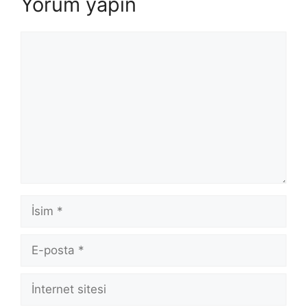
Yorum yapın
Yorum
İsim
E-
posta
İnternet
sitesi