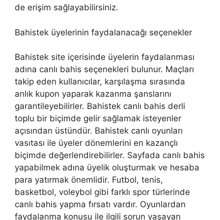
de erişim sağlayabilirsiniz.
Bahistek üyelerinin faydalanacağı seçenekler
Bahistek site içerisinde üyelerin faydalanması
adına canlı bahis seçenekleri bulunur. Maçları
takip eden kullanıcılar, karşılaşma sırasında
anlık kupon yaparak kazanma şanslarını
garantileyebilirler. Bahistek canlı bahis derli
toplu bir biçimde gelir sağlamak isteyenler
açısından üstündür. Bahistek canlı oyunları
vasıtası ile üyeler dönemlerini en kazançlı
biçimde değerlendirebilirler. Sayfada canlı bahis
yapabilmek adına üyelik oluşturmak ve hesaba
para yatırmak önemlidir. Futbol, tenis,
basketbol, voleybol gibi farklı spor türlerinde
canlı bahis yapma fırsatı vardır. Oyunlardan
faydalanma konusu ile ilgili sorun yaşayan