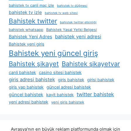
bahistek tv canli maç izle
bahistek tv düğmesi
bahistek tv izle
bahistek tv web sitesi
Bahistek twitter
bahistek twitter etkinliği
bahistek whatsapp
Bahistek Yasal Yetki Belgesi
bahistek yeni adresi
Bahistek Yeni Adres
Bahistek yeni giriş
Bahistek yeni güncel giriş
Bahistek şikayet
Bahistek şikayetvar
canli bahistek
casino sitesi bahistek
giris adresi bahistek
giris bahistek
girisi bahistek
giris yap bahistek
güncel adresi bahistek
twitter bahistek
güncel bahistek
kayit bahistek
yeni adresi bahistek
yeni giris bahistek
Avrasya'nın en büyük reklam platformunda olmak için