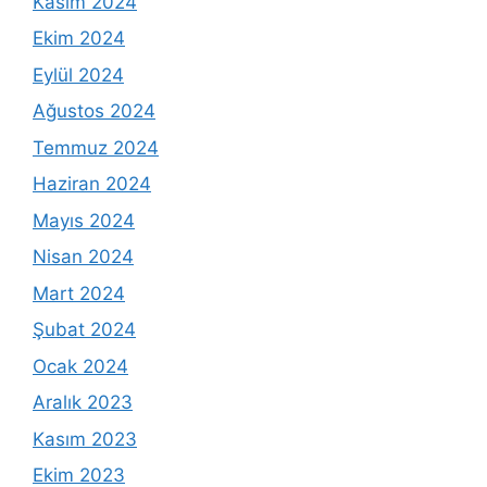
Kasım 2024
Ekim 2024
Eylül 2024
Ağustos 2024
Temmuz 2024
Haziran 2024
Mayıs 2024
Nisan 2024
Mart 2024
Şubat 2024
Ocak 2024
Aralık 2023
Kasım 2023
Ekim 2023