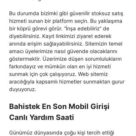
Bu durumda bizimki gibi güvenilir stoksuz satış
hizmeti sunan bir platform seçin. Bu yaklaşıma
bir köprü görevi görür. “İnşa edebiliriz” de
diyebilirsiniz. Kayıt linkimizi ziyaret ederek
anında erişim sağlayabilirsiniz. Sitemizin temel
amacı üyelerimize nasıl güvende olacaklarını
göstermektir. Üzerimize düşen sorumlulukların
farkındayız ve mümkün olan en iyi hizmeti
sunmak için çok çalışıyoruz. Web sitemiz
aracılığıyla kapsamlı hizmetler sunmaktan gurur
duyuyoruz.
Bahistek En Son Mobil Girişi
Canlı Yardım Saati
Günümüz dünyasında çoğu kişi tercih ettiği