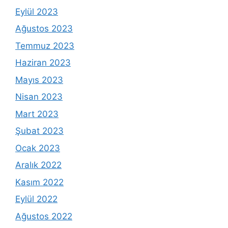
Eylül 2023
Ağustos 2023
Temmuz 2023
Haziran 2023
Mayıs 2023
Nisan 2023
Mart 2023
Şubat 2023
Ocak 2023
Aralık 2022
Kasım 2022
Eylül 2022
Ağustos 2022