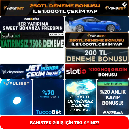
×
BAHISTEK GİRİŞ İÇİN TIKLAYINIZ!