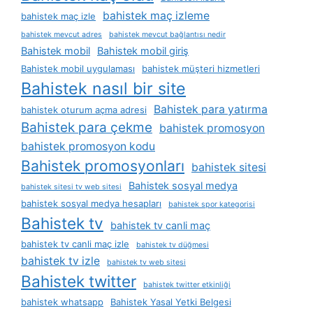
bahistek maç izleme
bahistek maç izle
bahistek mevcut adres
bahistek mevcut bağlantısı nedir
Bahistek mobil
Bahistek mobil giriş
Bahistek mobil uygulaması
bahistek müşteri hizmetleri
Bahistek nasıl bir site
Bahistek para yatırma
bahistek oturum açma adresi
Bahistek para çekme
bahistek promosyon
bahistek promosyon kodu
Bahistek promosyonları
bahistek sitesi
Bahistek sosyal medya
bahistek sitesi tv web sitesi
bahistek sosyal medya hesapları
bahistek spor kategorisi
Bahistek tv
bahistek tv canli maç
bahistek tv canli maç izle
bahistek tv düğmesi
bahistek tv izle
bahistek tv web sitesi
Bahistek twitter
bahistek twitter etkinliği
bahistek whatsapp
Bahistek Yasal Yetki Belgesi