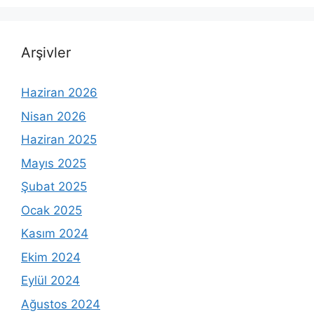
Arşivler
Haziran 2026
Nisan 2026
Haziran 2025
Mayıs 2025
Şubat 2025
Ocak 2025
Kasım 2024
Ekim 2024
Eylül 2024
Ağustos 2024