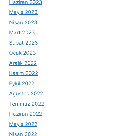
Haziran 2023
Mayıs 2023
Nisan 2023
Mart 2023
Şubat 2023
Ocak 2023
Aralık 2022
Kasım 2022
Eylül 2022
Ağustos 2022
Temmuz 2022
Haziran 2022
Mayıs 2022
Nisan 2022