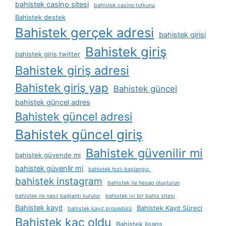
bahistek casino sitesi
bahistek casino tutkunu
Bahistek destek
Bahistek gerçek adresi
bahistek girisi
Bahistek giriş
bahistek giris twitter
Bahistek giriş adresi
Bahistek giriş yap
Bahistek güncel
bahistek güncel adres
Bahistek güncel adresi
Bahistek güncel giriş
Bahistek güvenilir mi
bahistek güvende mi
bahistek güvenlir mi
bahistek hızlı başlangıç ​
bahistek instagram
bahistek i̇le hesap oluşturun
bahistek i̇le nasıl bağlantı kurulur
bahistek i̇yi bir bahis sitesi
Bahistek kayıt
Bahistek Kayıt Süreci
bahistek kayıt prosedürü
Bahistek kaç oldu
Bahistek lisans