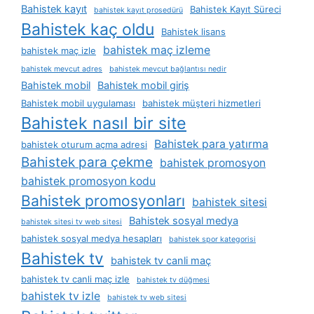
Bahistek kayıt
Bahistek Kayıt Süreci
bahistek kayıt prosedürü
Bahistek kaç oldu
Bahistek lisans
bahistek maç izleme
bahistek maç izle
bahistek mevcut adres
bahistek mevcut bağlantısı nedir
Bahistek mobil
Bahistek mobil giriş
Bahistek mobil uygulaması
bahistek müşteri hizmetleri
Bahistek nasıl bir site
Bahistek para yatırma
bahistek oturum açma adresi
Bahistek para çekme
bahistek promosyon
bahistek promosyon kodu
Bahistek promosyonları
bahistek sitesi
Bahistek sosyal medya
bahistek sitesi tv web sitesi
bahistek sosyal medya hesapları
bahistek spor kategorisi
Bahistek tv
bahistek tv canli maç
bahistek tv canli maç izle
bahistek tv düğmesi
bahistek tv izle
bahistek tv web sitesi