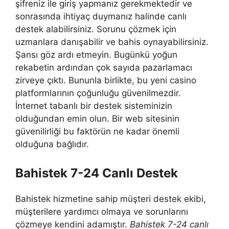
şifreniz ile giriş yapmanız gerekmektedir ve
sonrasında ihtiyaç duymanız halinde canlı
destek alabilirsiniz. Sorunu çözmek için
uzmanlara danışabilir ve bahis oynayabilirsiniz.
Şansı göz ardı etmeyin. Bugünkü yoğun
rekabetin ardından çok sayıda pazarlamacı
zirveye çıktı. Bununla birlikte, bu yeni casino
platformlarının çoğunluğu güvenilmezdir.
İnternet tabanlı bir destek sisteminizin
olduğundan emin olun. Bir web sitesinin
güvenilirliği bu faktörün ne kadar önemli
olduğuna bağlıdır.
Bahistek 7-24 Canlı Destek
Bahistek hizmetine sahip müşteri destek ekibi,
müşterilere yardımcı olmaya ve sorunlarını
çözmeye kendini adamıştır.
Bahistek 7-24 canlı