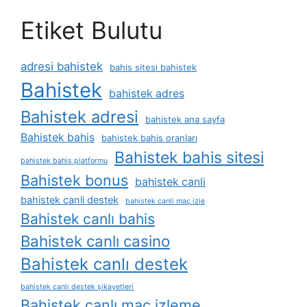
Etiket Bulutu
adresi bahistek
bahis sitesi bahistek
Bahistek
bahistek adres
Bahistek adresi
bahistek ana sayfa
Bahistek bahis
bahistek bahis oranları
Bahistek bahis sitesi
bahistek bahis platformu
Bahistek bonus
bahistek canli
bahistek canli destek
bahistek canli maç izle
Bahistek canlı bahis
Bahistek canlı casino
Bahistek canlı destek
bahistek canlı destek şikayetleri
Bahistek canlı maç izleme