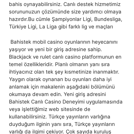
bahis oynayabilirsiniz. Canlı destek hizmetimiz
sorununuzun çözümünde size yardımcı olmaya
hazırdır.Bu cümle Şampiyonlar Ligi, Bundesliga,
Türkiye Ligi, La Liga gibi farklı lig ve maçları
Bahistek mobil casino oyunlarının heyecanını
yaşıyor ve yeni bir giriş adresine sahip.
Blackjack ve rulet canlı casino platformunun en
temel özellikleridir. Planlı olmanın yanı sıra
ihtiyacınız olan tek şey kısmetinize inanmaktır.
Yaygın olarak oynanan bu oyunları daha iyi
anlamak için makalenin aşağıdaki bölümünü
okumaya devam edin. Yeni giriş adresini
Bahistek Canlı Casino Deneyimi uygulamasında
veya işlettiğimiz web sitesinde de
kullanabilirsiniz. Türkçe yayınların varlığına
duyduğum ilginin yanı sıra, Türkçe yayınların
varlığı da ilgimi çekiyor. Çok sayıda kuruluş