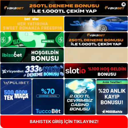
×
BAHISTEK GİRİŞ İÇİN TIKLAYINIZ!