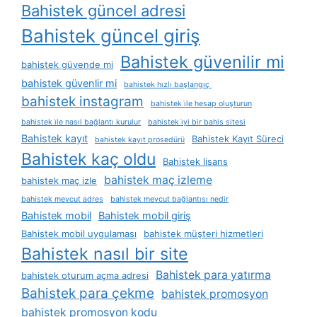
Bahistek güncel adresi
Bahistek güncel giriş
Bahistek güvenilir mi
bahistek güvende mi
bahistek güvenlir mi
bahistek hızlı başlangıç ​
bahistek instagram
bahistek i̇le hesap oluşturun
bahistek i̇le nasıl bağlantı kurulur
bahistek i̇yi bir bahis sitesi
Bahistek kayıt
Bahistek Kayıt Süreci
bahistek kayıt prosedürü
Bahistek kaç oldu
Bahistek lisans
bahistek maç izleme
bahistek maç izle
bahistek mevcut adres
bahistek mevcut bağlantısı nedir
Bahistek mobil
Bahistek mobil giriş
Bahistek mobil uygulaması
bahistek müşteri hizmetleri
Bahistek nasıl bir site
Bahistek para yatırma
bahistek oturum açma adresi
Bahistek para çekme
bahistek promosyon
bahistek promosyon kodu