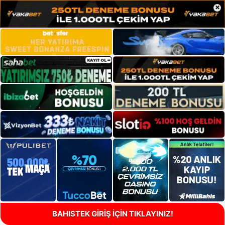
×
BAHISTEK GİRİŞ İÇİN TIKLAYINIZ!