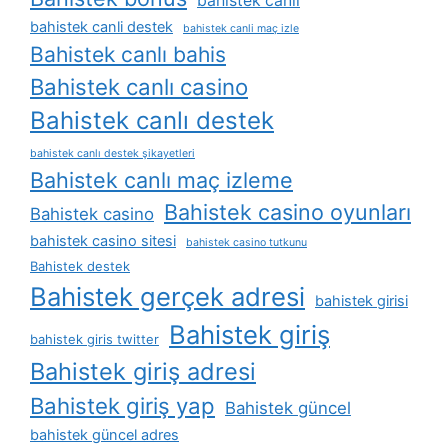
bahistek canli
bahistek canli destek
bahistek canli maç izle
Bahistek canlı bahis
Bahistek canlı casino
Bahistek canlı destek
bahistek canlı destek şikayetleri
Bahistek canlı maç izleme
Bahistek casino oyunları
Bahistek casino
bahistek casino sitesi
bahistek casino tutkunu
Bahistek destek
Bahistek gerçek adresi
bahistek girisi
Bahistek giriş
bahistek giris twitter
Bahistek giriş adresi
Bahistek giriş yap
Bahistek güncel
bahistek güncel adres