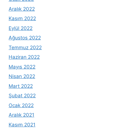
Aralık 2022
Kasım 2022
Eylül 2022
Ağustos 2022
Temmuz 2022
Haziran 2022
Mayıs 2022
Nisan 2022
Mart 2022
Şubat 2022
Ocak 2022
Aralık 2021
Kasım 2021