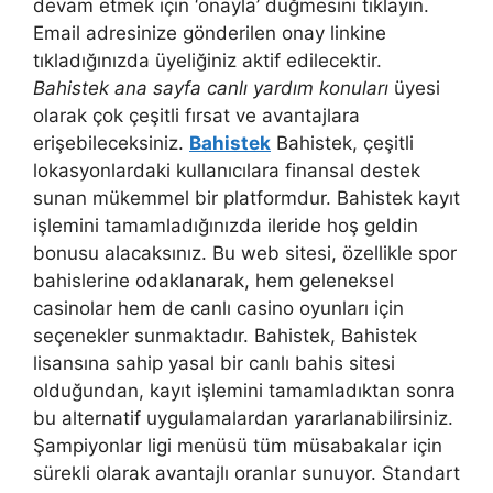
devam etmek için ‘onayla’ düğmesini tıklayın.
Email adresinize gönderilen onay linkine
tıkladığınızda üyeliğiniz aktif edilecektir.
Bahistek ana sayfa canlı yardım konuları
üyesi
olarak çok çeşitli fırsat ve avantajlara
erişebileceksiniz.
Bahistek
Bahistek, çeşitli
lokasyonlardaki kullanıcılara finansal destek
sunan mükemmel bir platformdur. Bahistek kayıt
işlemini tamamladığınızda ileride hoş geldin
bonusu alacaksınız. Bu web sitesi, özellikle spor
bahislerine odaklanarak, hem geleneksel
casinolar hem de canlı casino oyunları için
seçenekler sunmaktadır. Bahistek, Bahistek
lisansına sahip yasal bir canlı bahis sitesi
olduğundan, kayıt işlemini tamamladıktan sonra
bu alternatif uygulamalardan yararlanabilirsiniz.
Şampiyonlar ligi menüsü tüm müsabakalar için
sürekli olarak avantajlı oranlar sunuyor. Standart