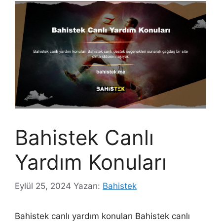
Bahistek Canlı
Yardım Konuları
Eylül 25, 2024
Yazarı:
Bahistek
Bahistek canlı yardım konuları Bahistek canlı