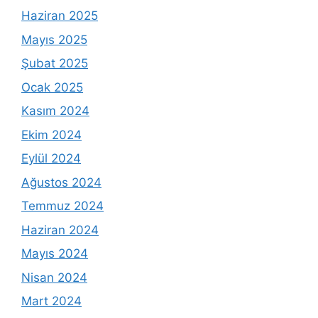
Haziran 2025
Mayıs 2025
Şubat 2025
Ocak 2025
Kasım 2024
Ekim 2024
Eylül 2024
Ağustos 2024
Temmuz 2024
Haziran 2024
Mayıs 2024
Nisan 2024
Mart 2024