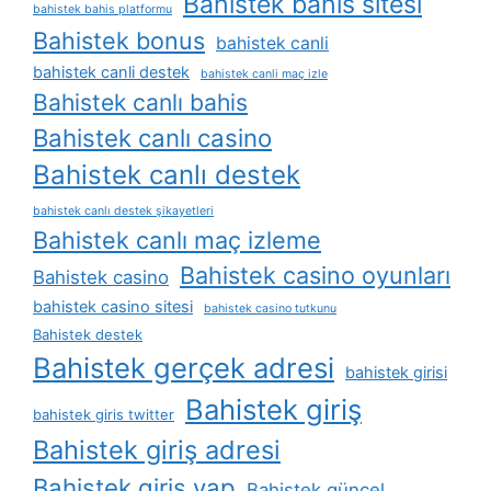
Bahistek bahis sitesi
bahistek bahis platformu
Bahistek bonus
bahistek canli
bahistek canli destek
bahistek canli maç izle
Bahistek canlı bahis
Bahistek canlı casino
Bahistek canlı destek
bahistek canlı destek şikayetleri
Bahistek canlı maç izleme
Bahistek casino oyunları
Bahistek casino
bahistek casino sitesi
bahistek casino tutkunu
Bahistek destek
Bahistek gerçek adresi
bahistek girisi
Bahistek giriş
bahistek giris twitter
Bahistek giriş adresi
Bahistek giriş yap
Bahistek güncel