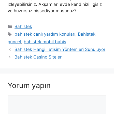
izleyebilirsiniz. Akşamları evde kendinizi ilgisiz
ve huzursuz hissediyor musunuz?
Kategoriler
Bahistek
Etiketler
bahistek canlı yardım konuları
,
Bahistek
güncel
,
bahistek mobil bahis
Yazı
Bahistek Hangi İletişim Yöntemleri Sunuluyor
dolaşımı
Bahistek Casino Siteleri
Yorum yapın
Yorum