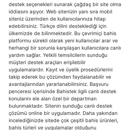
destek seçenekleri sunarak çağdaş bir site olma
iddiasını aşıyor. Web sitenizin yanı sıra mobil
siteniz üzerinden de kullanıcılarınıza hitap
edebilirsiniz. Türkçe dilini desteklediği için
ülkemizde de bilinmektedir. Bu çevrimiçi bahis
platformu sürekli olarak yeni kullanıcılar arar ve
herhangi bir sorunla karşılaşan kullanıcılara canlı
yardım sağlar. Yetkili temsilcilerin sunduğu
müşteri destek araçları erişilebilir
uygulamalardır. Kayıt ve üyelik prosedürlerini
takip ederek bu çözümden faydalanabilir ve
avantajlarından yararlanabilirsiniz. Başvuru
penceresi içerisinde Bahistek ilgili canlı destek
konularını ele alan özel bir departman
bulunmaktadır. Sitenin sunduğu canlı destek
çözümü online bir uygulamadır. Daha yakından
incelediğinizde sitede çok çeşitli bahis ürünleri,
bahis türleri ve uygulamalar olduğunu