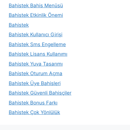
Bahistek Bahis Menüsü
Bahistek Etkinlik Önemi
Bahistek
Bahistek Kullanıcı Girişi
Bahistek Sms Engelleme
Bahistek Lisans Kullanımı
Bahistek Yuva Tasarımı
Bahistek Oturum Açma
Bahistek Üye Bahisleri
Bahistek Güvenli Bahisçiler
Bahistek Bonus Farkı
Bahistek Çok Yönlülük