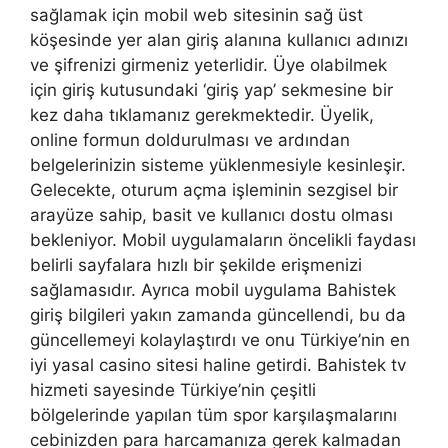
sağlamak için mobil web sitesinin sağ üst
köşesinde yer alan giriş alanına kullanıcı adınızı
ve şifrenizi girmeniz yeterlidir. Üye olabilmek
için giriş kutusundaki ‘giriş yap’ sekmesine bir
kez daha tıklamanız gerekmektedir. Üyelik,
online formun doldurulması ve ardından
belgelerinizin sisteme yüklenmesiyle kesinleşir.
Gelecekte, oturum açma işleminin sezgisel bir
arayüze sahip, basit ve kullanıcı dostu olması
bekleniyor. Mobil uygulamaların öncelikli faydası
belirli sayfalara hızlı bir şekilde erişmenizi
sağlamasıdır. Ayrıca mobil uygulama Bahistek
giriş bilgileri yakın zamanda güncellendi, bu da
güncellemeyi kolaylaştırdı ve onu Türkiye’nin en
iyi yasal casino sitesi haline getirdi. Bahistek tv
hizmeti sayesinde Türkiye’nin çeşitli
bölgelerinde yapılan tüm spor karşılaşmalarını
cebinizden para harcamanıza gerek kalmadan