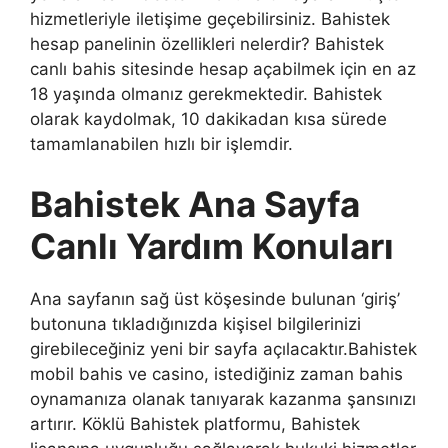
hizmetleriyle iletişime geçebilirsiniz. Bahistek
hesap panelinin özellikleri nelerdir? Bahistek
canlı bahis sitesinde hesap açabilmek için en az
18 yaşında olmanız gerekmektedir. Bahistek
olarak kaydolmak, 10 dakikadan kısa sürede
tamamlanabilen hızlı bir işlemdir.
Bahistek Ana Sayfa
Canlı Yardım Konuları
Ana sayfanın sağ üst köşesinde bulunan ‘giriş’
butonuna tıkladığınızda kişisel bilgilerinizi
girebileceğiniz yeni bir sayfa açılacaktır.Bahistek
mobil bahis ve casino, istediğiniz zaman bahis
oynamanıza olanak tanıyarak kazanma şansınızı
artırır. Köklü Bahistek platformu, Bahistek