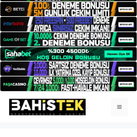
İçeriğe
atla
Menü