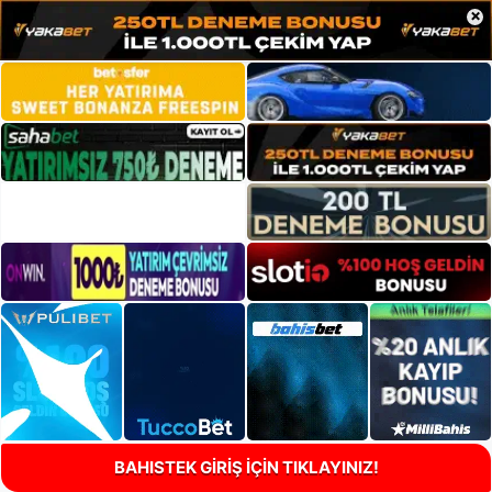
×
BAHISTEK GİRİŞ İÇİN TIKLAYINIZ!