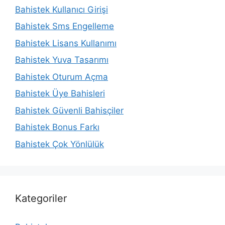
Bahistek Kullanıcı Girişi
Bahistek Sms Engelleme
Bahistek Lisans Kullanımı
Bahistek Yuva Tasarımı
Bahistek Oturum Açma
Bahistek Üye Bahisleri
Bahistek Güvenli Bahisçiler
Bahistek Bonus Farkı
Bahistek Çok Yönlülük
Kategoriler