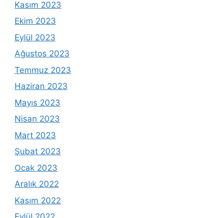
Kasım 2023
Ekim 2023
Eylül 2023
Ağustos 2023
Temmuz 2023
Haziran 2023
Mayıs 2023
Nisan 2023
Mart 2023
Şubat 2023
Ocak 2023
Aralık 2022
Kasım 2022
Eylül 2022