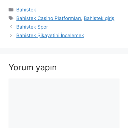
Kategoriler
Bahistek
Etiketler
Bahistek Casino Platformları
,
Bahistek giriş
Yazı
Bahistek Spor
dolaşımı
Bahistek Şikayetini İncelemek
Yorum yapın
Yorum