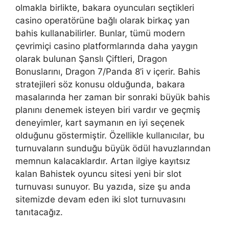
olmakla birlikte, bakara oyuncuları seçtikleri
casino operatörüne bağlı olarak birkaç yan
bahis kullanabilirler. Bunlar, tümü modern
çevrimiçi casino platformlarında daha yaygın
olarak bulunan Şanslı Çiftleri, Dragon
Bonuslarını, Dragon 7/Panda 8’i v içerir. Bahis
stratejileri söz konusu olduğunda, bakara
masalarında her zaman bir sonraki büyük bahis
planını denemek isteyen biri vardır ve geçmiş
deneyimler, kart saymanın en iyi seçenek
olduğunu göstermiştir. Özellikle kullanıcılar, bu
turnuvaların sunduğu büyük ödül havuzlarından
memnun kalacaklardır. Artan ilgiye kayıtsız
kalan Bahistek oyuncu sitesi yeni bir slot
turnuvası sunuyor. Bu yazıda, size şu anda
sitemizde devam eden iki slot turnuvasını
tanıtacağız.