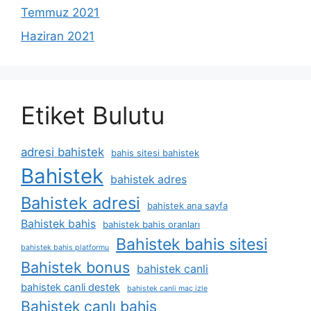
Temmuz 2021
Haziran 2021
Etiket Bulutu
adresi bahistek
bahis sitesi bahistek
Bahistek
bahistek adres
Bahistek adresi
bahistek ana sayfa
Bahistek bahis
bahistek bahis oranları
Bahistek bahis sitesi
bahistek bahis platformu
Bahistek bonus
bahistek canli
bahistek canli destek
bahistek canli maç izle
Bahistek canlı bahis