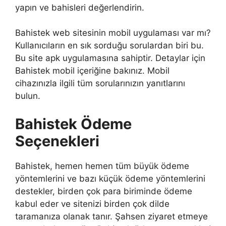
yapın ve bahisleri değerlendirin.
Bahistek web sitesinin mobil uygulaması var mı?
Kullanıcıların en sık sorduğu sorulardan biri bu.
Bu site apk uygulamasına sahiptir. Detaylar için
Bahistek mobil içeriğine bakınız. Mobil
cihazınızla ilgili tüm sorularınızın yanıtlarını
bulun.
Bahistek Ödeme
Seçenekleri
Bahistek, hemen hemen tüm büyük ödeme
yöntemlerini ve bazı küçük ödeme yöntemlerini
destekler, birden çok para biriminde ödeme
kabul eder ve sitenizi birden çok dilde
taramanıza olanak tanır. Şahsen ziyaret etmeye