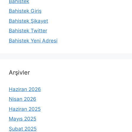
Bahistek
Bahistek Giriş
Bahistek Şikayet
Bahistek Twitter
Bahistek Yeni Adresi
Arşivler
Haziran 2026
Nisan 2026
Haziran 2025
Mayıs 2025
Şubat 2025