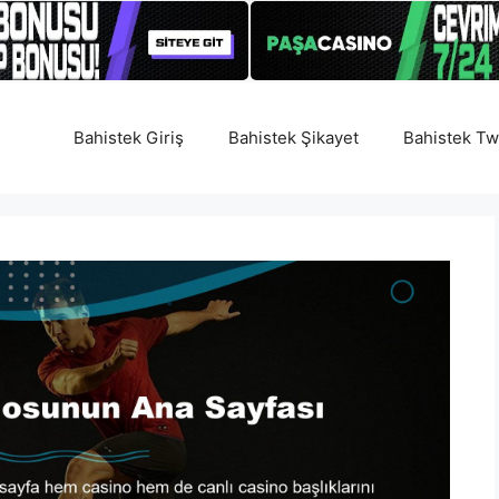
Bahistek Giriş
Bahistek Şikayet
Bahistek Tw