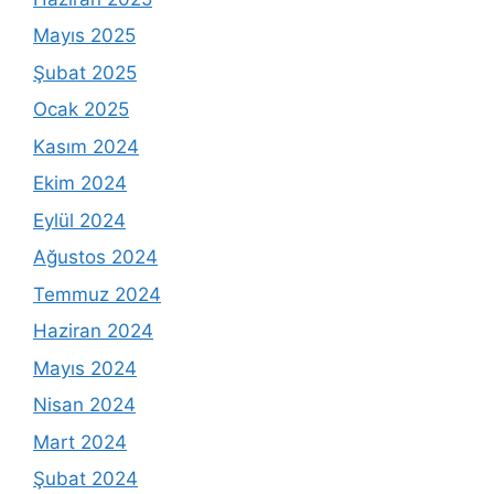
Mayıs 2025
Şubat 2025
Ocak 2025
Kasım 2024
Ekim 2024
Eylül 2024
Ağustos 2024
Temmuz 2024
Haziran 2024
Mayıs 2024
Nisan 2024
Mart 2024
Şubat 2024