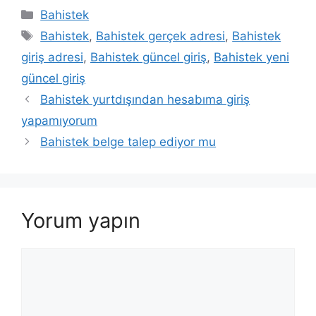
Kategoriler
Bahistek
Etiketler
Bahistek
,
Bahistek gerçek adresi
,
Bahistek
giriş adresi
,
Bahistek güncel giriş
,
Bahistek yeni
güncel giriş
Yazı
Bahistek yurtdışından hesabıma giriş
dolaşımı
yapamıyorum
Bahistek belge talep ediyor mu
Yorum yapın
Yorum