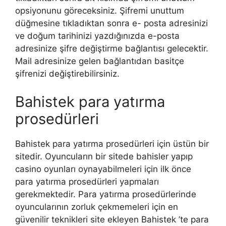
opsiyonunu göreceksiniz. Şifremi unuttum
düğmesine tıkladıktan sonra e- posta adresinizi
ve doğum tarihinizi yazdığınızda e-posta
adresinize şifre değiştirme bağlantısı gelecektir.
Mail adresinize gelen bağlantıdan basitçe
şifrenizi değiştirebilirsiniz.
Bahistek para yatırma
prosedürleri
Bahistek para yatırma prosedürleri için üstün bir
sitedir. Oyuncuların bir sitede bahisler yapıp
casino oyunları oynayabilmeleri için ilk önce
para yatırma prosedürleri yapmaları
gerekmektedir. Para yatırma prosedürlerinde
oyuncularının zorluk çekmemeleri için en
güvenilir teknikleri site ekleyen Bahistek ’te para