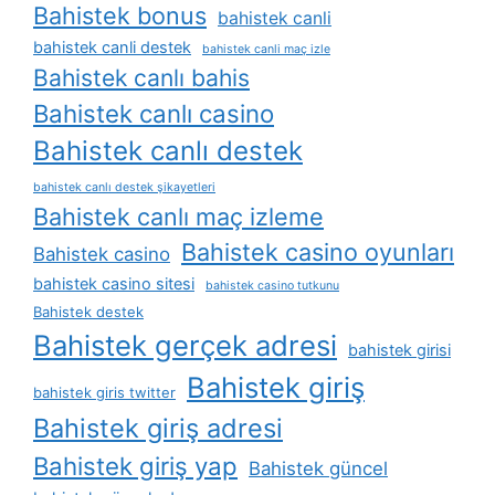
Bahistek bonus
bahistek canli
bahistek canli destek
bahistek canli maç izle
Bahistek canlı bahis
Bahistek canlı casino
Bahistek canlı destek
bahistek canlı destek şikayetleri
Bahistek canlı maç izleme
Bahistek casino oyunları
Bahistek casino
bahistek casino sitesi
bahistek casino tutkunu
Bahistek destek
Bahistek gerçek adresi
bahistek girisi
Bahistek giriş
bahistek giris twitter
Bahistek giriş adresi
Bahistek giriş yap
Bahistek güncel