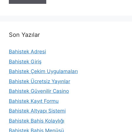
Son Yazılar
Bahistek Adresi
Bahistek Giriş
Bahistek Çekim Uygulamaları
Bahistek Ücretsiz Yayınlar
Bahistek Güvenilir Casino
Bahistek Kayıt Formu
Bahistek Altyapı Sistemi
Bahistek Bahis Kolaylığı
Bahistek Bahis Menüsü