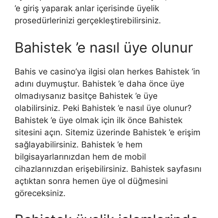
’e giriş yaparak anlar içerisinde üyelik
prosedürlerinizi gerçekleştirebilirsiniz.
Bahistek ’e nasıl üye olunur
Bahis ve casino’ya ilgisi olan herkes Bahistek ’in
adını duymuştur. Bahistek ’e daha önce üye
olmadıysanız basitçe Bahistek ’e üye
olabilirsiniz. Peki Bahistek ’e nasıl üye olunur?
Bahistek ’e üye olmak için ilk önce Bahistek
sitesini açın. Sitemiz üzerinde Bahistek ’e erişim
sağlayabilirsiniz. Bahistek ’e hem
bilgisayarlarınızdan hem de mobil
cihazlarınızdan erişebilirsiniz. Bahistek sayfasını
açtıktan sonra hemen üye ol düğmesini
göreceksiniz.