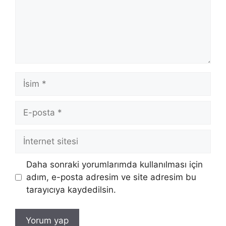
İsim
E-
posta
İnternet
sitesi
Daha sonraki yorumlarımda kullanılması için
adım, e-posta adresim ve site adresim bu
tarayıcıya kaydedilsin.