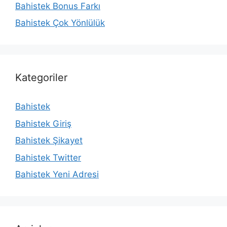
Bahistek Bonus Farkı
Bahistek Çok Yönlülük
Kategoriler
Bahistek
Bahistek Giriş
Bahistek Şikayet
Bahistek Twitter
Bahistek Yeni Adresi