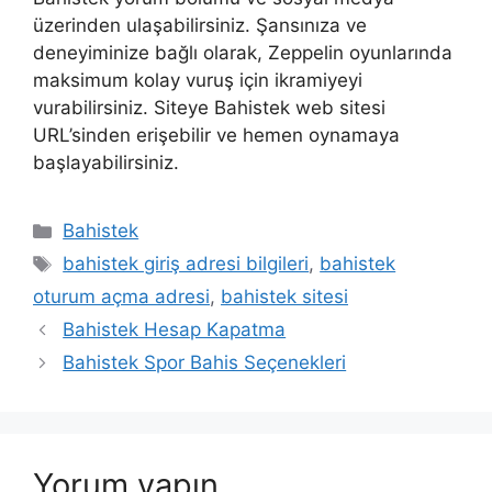
üzerinden ulaşabilirsiniz. Şansınıza ve
deneyiminize bağlı olarak, Zeppelin oyunlarında
maksimum kolay vuruş için ikramiyeyi
vurabilirsiniz. Siteye Bahistek web sitesi
URL’sinden erişebilir ve hemen oynamaya
başlayabilirsiniz.
Kategoriler
Bahistek
Etiketler
bahistek giriş adresi bilgileri
,
bahistek
oturum açma adresi
,
bahistek sitesi
Yazı
Bahistek Hesap Kapatma
dolaşımı
Bahistek Spor Bahis Seçenekleri
Yorum yapın