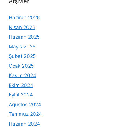
Arşivler
Haziran 2026
Nisan 2026
Haziran 2025
Mayıs 2025
Şubat 2025
Ocak 2025
Kasım 2024
Ekim 2024
Eylül 2024
Ağustos 2024
Temmuz 2024
Haziran 2024