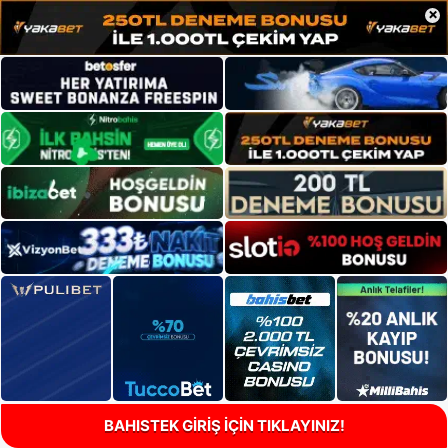
×
BAHISTEK GİRİŞ İÇİN TIKLAYINIZ!