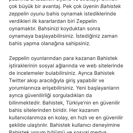
çok büyük bir avantaj. Pek çok üyenin
Bahistek
zeppelin oyunu
bahis oynamak istediklerinde
verdikleri ilk kararlardan biri Zeppelin
oynamaktır. Bahsinizi koyduktan sonra
oynamaya başlayabilirsiniz. İstediğiniz zaman
bahis yapma olanağına sahipsiniz.
Zeppelin oyunlarından para kazanan Bahistek
iştiraklerinin sosyal ağlarında ve web sitelerinde
de incelemeler bulabilirsiniz. Ayrıca Bahistek
Twitter akışı aracılığıyla giriş yapabilir ve
yorumlarınıza erişebilirsiniz. Yeni başlayanların
ayrıca güvenilirliği sorguladıkları da
bilinmektedir. Bahistek, Türkiye’nin en güvenilir
bahis sitelerinden biridir. Her kazanım
kullanıcılarımıza en kolay, en hızlı ve en güvenilir
şekilde ulaştırılır. Bahistek kullanıcı deneyimine
Bahistek yorum bölümü ve sosyal medya