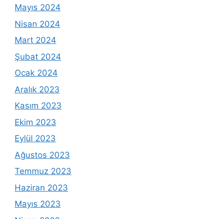
Mayıs 2024
Nisan 2024
Mart 2024
Şubat 2024
Ocak 2024
Aralık 2023
Kasım 2023
Ekim 2023
Eylül 2023
Ağustos 2023
Temmuz 2023
Haziran 2023
Mayıs 2023