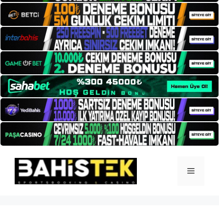
İçeriğe
atla
Menü