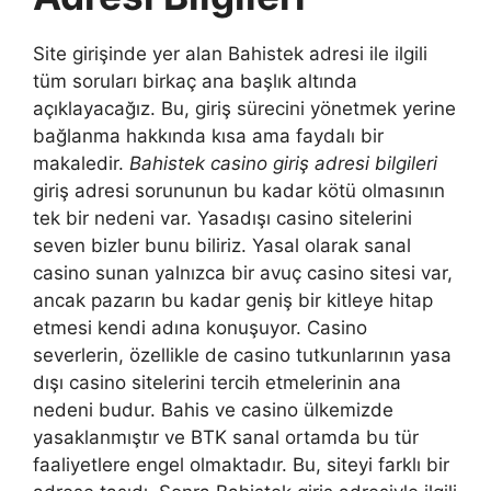
Site girişinde yer alan Bahistek adresi ile ilgili
tüm soruları birkaç ana başlık altında
açıklayacağız. Bu, giriş sürecini yönetmek yerine
bağlanma hakkında kısa ama faydalı bir
makaledir.
Bahistek casino giriş adresi bilgileri
giriş adresi sorununun bu kadar kötü olmasının
tek bir nedeni var. Yasadışı casino sitelerini
seven bizler bunu biliriz. Yasal olarak sanal
casino sunan yalnızca bir avuç casino sitesi var,
ancak pazarın bu kadar geniş bir kitleye hitap
etmesi kendi adına konuşuyor. Casino
severlerin, özellikle de casino tutkunlarının yasa
dışı casino sitelerini tercih etmelerinin ana
nedeni budur. Bahis ve casino ülkemizde
yasaklanmıştır ve BTK sanal ortamda bu tür
faaliyetlere engel olmaktadır. Bu, siteyi farklı bir