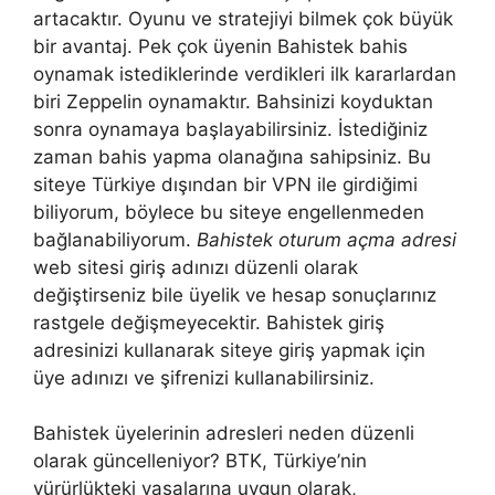
artacaktır. Oyunu ve stratejiyi bilmek çok büyük
bir avantaj. Pek çok üyenin Bahistek bahis
oynamak istediklerinde verdikleri ilk kararlardan
biri Zeppelin oynamaktır. Bahsinizi koyduktan
sonra oynamaya başlayabilirsiniz. İstediğiniz
zaman bahis yapma olanağına sahipsiniz. Bu
siteye Türkiye dışından bir VPN ile girdiğimi
biliyorum, böylece bu siteye engellenmeden
bağlanabiliyorum.
Bahistek oturum açma adresi
web sitesi giriş adınızı düzenli olarak
değiştirseniz bile üyelik ve hesap sonuçlarınız
rastgele değişmeyecektir. Bahistek giriş
adresinizi kullanarak siteye giriş yapmak için
üye adınızı ve şifrenizi kullanabilirsiniz.
Bahistek üyelerinin adresleri neden düzenli
olarak güncelleniyor? BTK, Türkiye’nin
yürürlükteki yasalarına uygun olarak,