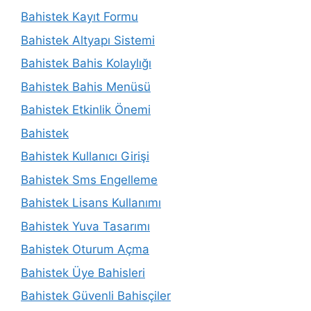
Bahistek Kayıt Formu
Bahistek Altyapı Sistemi
Bahistek Bahis Kolaylığı
Bahistek Bahis Menüsü
Bahistek Etkinlik Önemi
Bahistek
Bahistek Kullanıcı Girişi
Bahistek Sms Engelleme
Bahistek Lisans Kullanımı
Bahistek Yuva Tasarımı
Bahistek Oturum Açma
Bahistek Üye Bahisleri
Bahistek Güvenli Bahisçiler