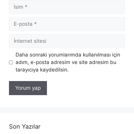
İsim
E-
posta
İnternet
sitesi
Daha sonraki yorumlarımda kullanılması için
adım, e-posta adresim ve site adresim bu
tarayıcıya kaydedilsin.
Son Yazılar