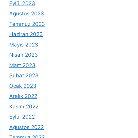
Eylül 2023
Ağustos 2023
Temmuz 2023
Haziran 2023
Mayıs 2023
Nisan 2023
Mart 2023
Şubat 2023
Ocak 2023
Aralık 2022
Kasım 2022
Eylül 2022
Ağustos 2022
Temmuz 2022