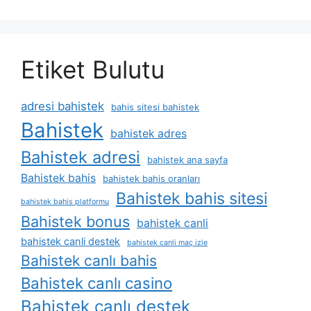
Etiket Bulutu
adresi bahistek
bahis sitesi bahistek
Bahistek
bahistek adres
Bahistek adresi
bahistek ana sayfa
Bahistek bahis
bahistek bahis oranları
Bahistek bahis sitesi
bahistek bahis platformu
Bahistek bonus
bahistek canli
bahistek canli destek
bahistek canli maç izle
Bahistek canlı bahis
Bahistek canlı casino
Bahistek canlı destek