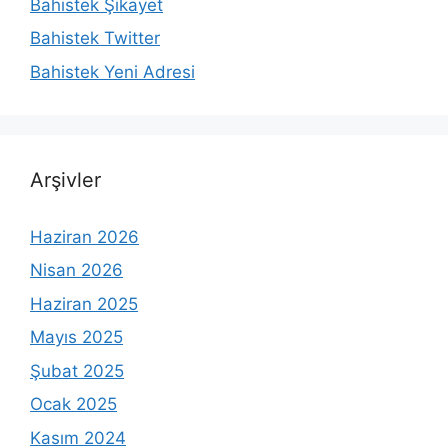
Bahistek Şikayet
Bahistek Twitter
Bahistek Yeni Adresi
Arşivler
Haziran 2026
Nisan 2026
Haziran 2025
Mayıs 2025
Şubat 2025
Ocak 2025
Kasım 2024