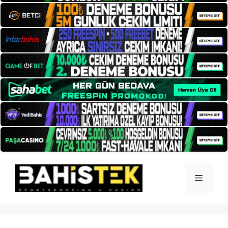
İçeriğe
atla
Menü