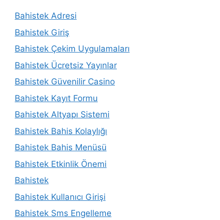
Bahistek Adresi
Bahistek Giriş
Bahistek Çekim Uygulamaları
Bahistek Ücretsiz Yayınlar
Bahistek Güvenilir Casino
Bahistek Kayıt Formu
Bahistek Altyapı Sistemi
Bahistek Bahis Kolaylığı
Bahistek Bahis Menüsü
Bahistek Etkinlik Önemi
Bahistek
Bahistek Kullanıcı Girişi
Bahistek Sms Engelleme