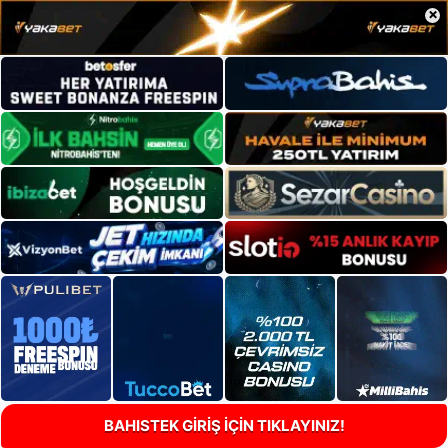
×
BAHISTEK GİRİŞ İÇİN TIKLAYINIZ!