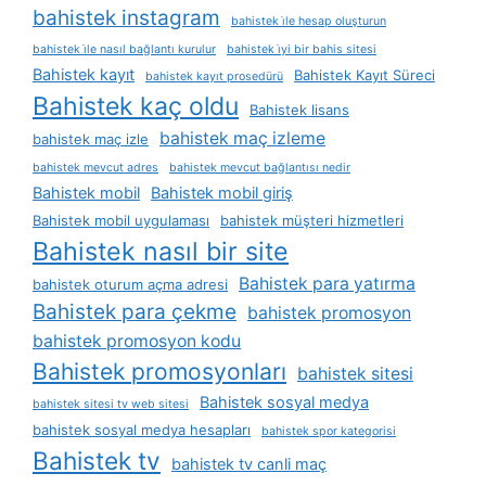
bahistek instagram
bahistek i̇le hesap oluşturun
bahistek i̇le nasıl bağlantı kurulur
bahistek i̇yi bir bahis sitesi
Bahistek kayıt
Bahistek Kayıt Süreci
bahistek kayıt prosedürü
Bahistek kaç oldu
Bahistek lisans
bahistek maç izleme
bahistek maç izle
bahistek mevcut adres
bahistek mevcut bağlantısı nedir
Bahistek mobil
Bahistek mobil giriş
Bahistek mobil uygulaması
bahistek müşteri hizmetleri
Bahistek nasıl bir site
Bahistek para yatırma
bahistek oturum açma adresi
Bahistek para çekme
bahistek promosyon
bahistek promosyon kodu
Bahistek promosyonları
bahistek sitesi
Bahistek sosyal medya
bahistek sitesi tv web sitesi
bahistek sosyal medya hesapları
bahistek spor kategorisi
Bahistek tv
bahistek tv canli maç