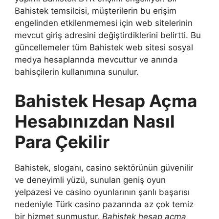
Bahistek temsilcisi, müşterilerin bu erişim
engelinden etkilenmemesi için web sitelerinin
mevcut giriş adresini değiştirdiklerini belirtti. Bu
güncellemeler tüm Bahistek web sitesi sosyal
medya hesaplarında mevcuttur ve anında
bahisçilerin kullanımına sunulur.
Bahistek Hesap Açma
Hesabınızdan Nasıl
Para Çekilir
Bahistek, sloganı, casino sektörünün güvenilir
ve deneyimli yüzü, sunulan geniş oyun
yelpazesi ve casino oyunlarının şanlı başarısı
nedeniyle Türk casino pazarında az çok temiz
bir hizmet sunmuştur.
Bahistek hesap açma