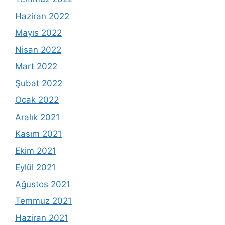
Haziran 2022
Mayıs 2022
Nisan 2022
Mart 2022
Şubat 2022
Ocak 2022
Aralık 2021
Kasım 2021
Ekim 2021
Eylül 2021
Ağustos 2021
Temmuz 2021
Haziran 2021