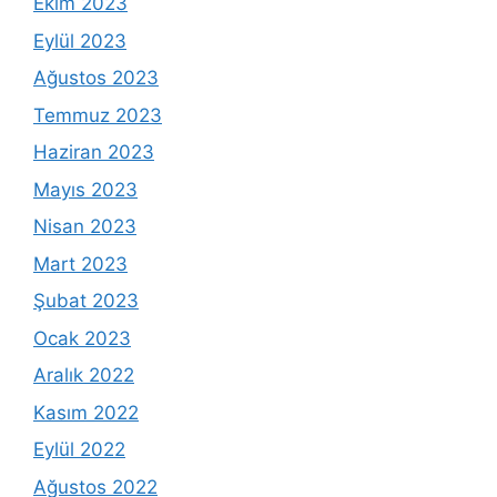
Ekim 2023
Eylül 2023
Ağustos 2023
Temmuz 2023
Haziran 2023
Mayıs 2023
Nisan 2023
Mart 2023
Şubat 2023
Ocak 2023
Aralık 2022
Kasım 2022
Eylül 2022
Ağustos 2022