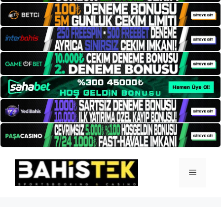
İçeriğe
atla
Menü