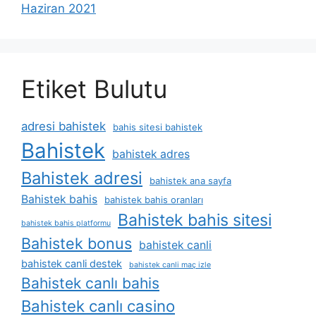
Haziran 2021
Etiket Bulutu
adresi bahistek
bahis sitesi bahistek
Bahistek
bahistek adres
Bahistek adresi
bahistek ana sayfa
Bahistek bahis
bahistek bahis oranları
Bahistek bahis sitesi
bahistek bahis platformu
Bahistek bonus
bahistek canli
bahistek canli destek
bahistek canli maç izle
Bahistek canlı bahis
Bahistek canlı casino