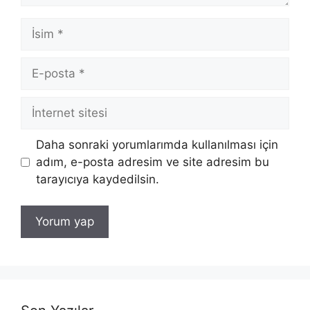
İsim
E-
posta
İnternet
sitesi
Daha sonraki yorumlarımda kullanılması için
adım, e-posta adresim ve site adresim bu
tarayıcıya kaydedilsin.