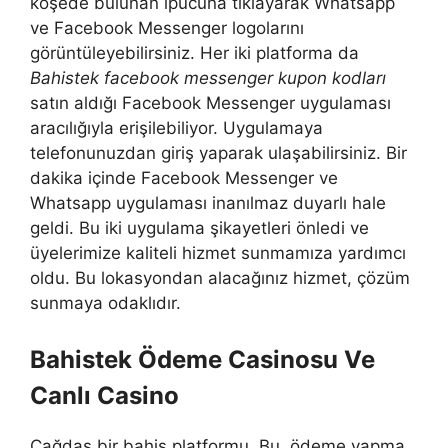
köşede bulunan ipucuna tıklayarak Whatsapp
ve Facebook Messenger logolarını
görüntüleyebilirsiniz. Her iki platforma da
Bahistek facebook messenger kupon kodları
satın aldığı Facebook Messenger uygulaması
aracılığıyla erişilebiliyor. Uygulamaya
telefonunuzdan giriş yaparak ulaşabilirsiniz. Bir
dakika içinde Facebook Messenger ve
Whatsapp uygulaması inanılmaz duyarlı hale
geldi. Bu iki uygulama şikayetleri önledi ve
üyelerimize kaliteli hizmet sunmamıza yardımcı
oldu. Bu lokasyondan alacağınız hizmet, çözüm
sunmaya odaklıdır.
Bahistek Ödeme Casinosu Ve
Canlı Casino
Çağdaş bir bahis platformu. Bu, ödeme yapma