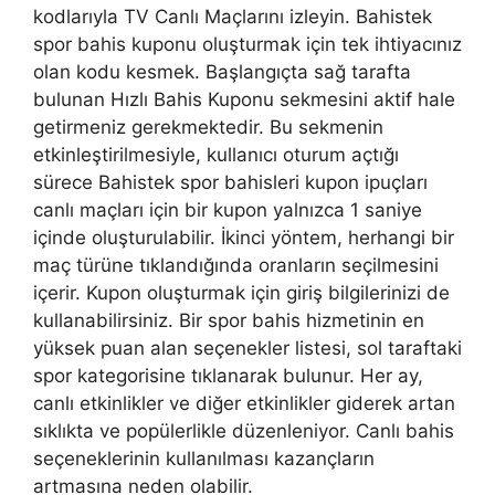
kodlarıyla TV Canlı Maçlarını izleyin. Bahistek
spor bahis kuponu oluşturmak için tek ihtiyacınız
olan kodu kesmek. Başlangıçta sağ tarafta
bulunan Hızlı Bahis Kuponu sekmesini aktif hale
getirmeniz gerekmektedir. Bu sekmenin
etkinleştirilmesiyle, kullanıcı oturum açtığı
sürece Bahistek spor bahisleri kupon ipuçları
canlı maçları için bir kupon yalnızca 1 saniye
içinde oluşturulabilir. İkinci yöntem, herhangi bir
maç türüne tıklandığında oranların seçilmesini
içerir. Kupon oluşturmak için giriş bilgilerinizi de
kullanabilirsiniz. Bir spor bahis hizmetinin en
yüksek puan alan seçenekler listesi, sol taraftaki
spor kategorisine tıklanarak bulunur. Her ay,
canlı etkinlikler ve diğer etkinlikler giderek artan
sıklıkta ve popülerlikle düzenleniyor. Canlı bahis
seçeneklerinin kullanılması kazançların
artmasına neden olabilir.