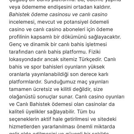
veya ödememe endişesini ortadan kaldırır.
Bahistek ödeme casinosu ve canlı casino
incelemesi, mevcut ve potansiyel ödemeli
casino ve canlı casino aboneleri için ödeme
profilinin kapsamlı bir dökümünü sağlayacaktır.
Genç ve dinamik bir canlı bahis işletmesi
tarafından canlı bahis platformu. Fiziki
lokasyondadır ancak sitemiz Türkçedir. Canlı
bahis ve spor bahisleri oyunların yüksek
oranlarla yayınlanabildiği son derece karlı
platformlardır. Sunduğumuz maç yayınları
tamamen ücretsiz ve kilitli değildir, size
olağanüstü sonuçlar sunar. Canlı casino oyunları
ve Canlı Bahistek ödemesi olan casinolar da
kaliteli üyelikler sağlayabilir. Tüm bu
seçeneklerin aktif hale getirilmesi ve sitedeki
hizmetlerden yararlanılması önemli miktarda
gelir elde edilmesini ve güvenli bir şekilde