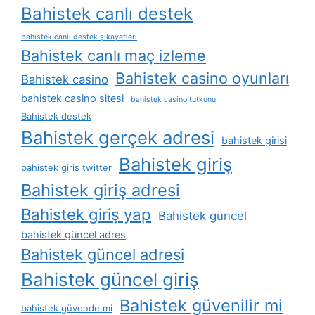
Bahistek canlı destek
bahistek canlı destek şikayetleri
Bahistek canlı maç izleme
Bahistek casino oyunları
Bahistek casino
bahistek casino sitesi
bahistek casino tutkunu
Bahistek destek
Bahistek gerçek adresi
bahistek girisi
Bahistek giriş
bahistek giris twitter
Bahistek giriş adresi
Bahistek giriş yap
Bahistek güncel
bahistek güncel adres
Bahistek güncel adresi
Bahistek güncel giriş
Bahistek güvenilir mi
bahistek güvende mi