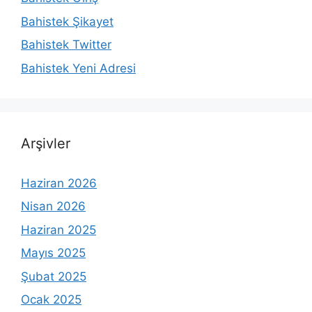
Bahistek Şikayet
Bahistek Twitter
Bahistek Yeni Adresi
Arşivler
Haziran 2026
Nisan 2026
Haziran 2025
Mayıs 2025
Şubat 2025
Ocak 2025