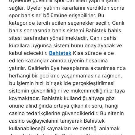
üyelerine güvenilir spor bahisleri yapma şansı
sağlar. Üyeler yatırım kararlarını verdikten sonra
spor bahisleri bölümüne erişebilirler. Bu
kategoride tercih edilen seçenekler seçilir. Canlı
bahis sonrasında bahis sistemi Bahistek bahis
sitesi tarafından yönetilmektedir. Canlı bahis
kurallara uygunsa sistem bunu onaylayacak ve
kabul edecektir.
Bahistek
Kısa sürede elde
edilen kazançlar anında üyenin hesabına
yatırılır. Gelirlerin üye hesaplarına aktarılmasında
herhangi bir gecikme yaşanmamasına rağmen,
bu işlemin hızlı bir şekilde gerçekleştirilmesi
sistemin güvenilirliğini ve mükemmelliğini ortaya
koymaktadır. Bahistek kullandığı altyapı göz
önüne alındığında ortaya çıkan ilk soru, hangi
casino tedarikçilerine güvendikleridir. Bu sitenin
casino sağlayıcılarını tanıyarak Bahistek
kullanabileceği kaynakları ve desteği anlamak