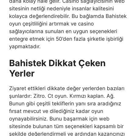
daha kolay hale gelir. Casino sağlayıcısının web
sitesinin netliği nedeniyle insanlar kalitesini
kolayca değerlendirebilir. Bu bağlamda Bahistek
oyun çeşitliliğini artırmak ve casino
sağlayıcılarına sunulan en uygun seçenekleri
entegre etmek için 50’den fazla şirketle işbirliği
yapmaktadır.
Bahistek Dikkat Çeken
Yerler
Ziyaret ettikleri dikkate değer yerlerden bazıları
şunlardır: Zitro. Ct oyun. Kırmızı kaplan. Ağ.
Bunun gibi çeşitli tekliflerin yanı sıra aradığınız
fırsat mevcut ve dilediğiniz kadar oyun
oynayabilirsiniz. Bunu başarmak için web
sitesinde bulunan tüm seçenekleri kapsamlı bir
şekilde değerlendirmeli ve ardından kazancınızı