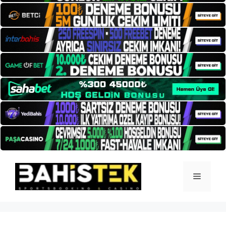
İçeriğe
atla
Menü