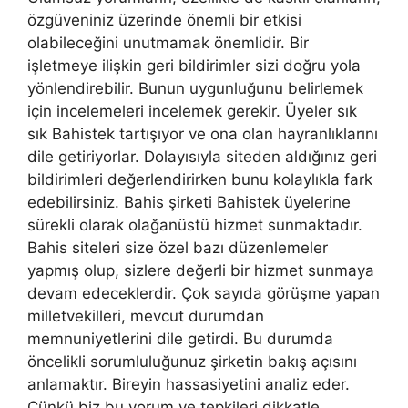
özgüveniniz üzerinde önemli bir etkisi
olabileceğini unutmamak önemlidir. Bir
işletmeye ilişkin geri bildirimler sizi doğru yola
yönlendirebilir. Bunun uygunluğunu belirlemek
için incelemeleri incelemek gerekir. Üyeler sık ​​
sık Bahistek tartışıyor ve ona olan hayranlıklarını
dile getiriyorlar. Dolayısıyla siteden aldığınız geri
bildirimleri değerlendirirken bunu kolaylıkla fark
edebilirsiniz. Bahis şirketi Bahistek üyelerine
sürekli olarak olağanüstü hizmet sunmaktadır.
Bahis siteleri size özel bazı düzenlemeler
yapmış olup, sizlere değerli bir hizmet sunmaya
devam edeceklerdir. Çok sayıda görüşme yapan
milletvekilleri, mevcut durumdan
memnuniyetlerini dile getirdi. Bu durumda
öncelikli sorumluluğunuz şirketin bakış açısını
anlamaktır. Bireyin hassasiyetini analiz eder.
Çünkü biz bu yorum ve tepkileri dikkatle