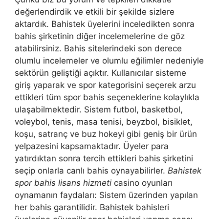
değerlendirdik ve etkili bir şekilde sizlere
aktardık. Bahistek üyelerini inceledikten sonra
bahis şirketinin diğer incelemelerine de göz
atabilirsiniz. Bahis sitelerindeki son derece
olumlu incelemeler ve olumlu eğilimler nedeniyle
sektörün geliştiği açıktır. Kullanıcılar sisteme
giriş yaparak ve spor kategorisini seçerek arzu
ettikleri tüm spor bahis seçeneklerine kolaylıkla
ulaşabilmektedir. Sistem futbol, ​​basketbol, ​​
voleybol, tenis, masa tenisi, beyzbol, bisiklet,
koşu, satranç ve buz hokeyi gibi geniş bir ürün
yelpazesini kapsamaktadır. Üyeler para
yatırdıktan sonra tercih ettikleri bahis şirketini
seçip onlarla canlı bahis oynayabilirler.
Bahistek
spor bahis lisans hizmeti
casino oyunları
oynamanın faydaları: Sistem üzerinden yapılan
her bahis garantilidir. Bahistek bahisleri