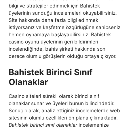
bilgi ve stratejiler edinmek için Bahistek
üyelerinin sunduğu incelemeleri okuyabilirsiniz.
Site hakkında daha fazla bilgi edinmek
istiyorsanız ve keşfetme özgürlüğüne sahipseniz
hemen oynamaya başlayabilirsiniz. Bahistek
casino oyunu üyelerinin geri bildirimleri
incelendiğinde, bahis şirketi hakkında son
derece olumlu görüşlerin olduğu ortaya çıkıyor.
Bahistek Birinci Sınıf
Olanaklar
Casino siteleri sürekli olarak birinci sınıf
olanaklar sunar ve üyeleri bunun bilincindedir.
Sonuç olarak, analiz ettiğiniz incelemelerde web
sitesinin olumlu özellikleri ön plana çıkmaktadır.
Bahistek birinci sınıf olanaklar
incelemenize