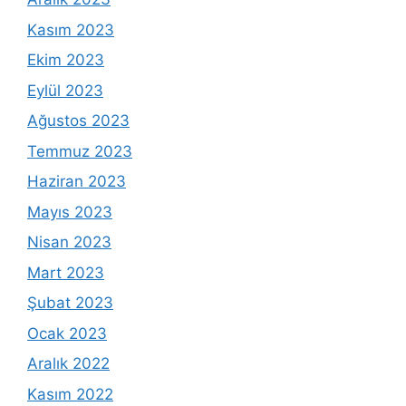
Kasım 2023
Ekim 2023
Eylül 2023
Ağustos 2023
Temmuz 2023
Haziran 2023
Mayıs 2023
Nisan 2023
Mart 2023
Şubat 2023
Ocak 2023
Aralık 2022
Kasım 2022