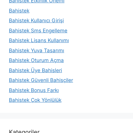
Bahistek Etkinlik Önemi
Bahistek
Bahistek Kullanıcı Girişi
Bahistek Sms Engelleme
Bahistek Lisans Kullanımı
Bahistek Yuva Tasarımı
Bahistek Oturum Açma
Bahistek Üye Bahisleri
Bahistek Güvenli Bahisçiler
Bahistek Bonus Farkı
Bahistek Çok Yönlülük
Kategoriler