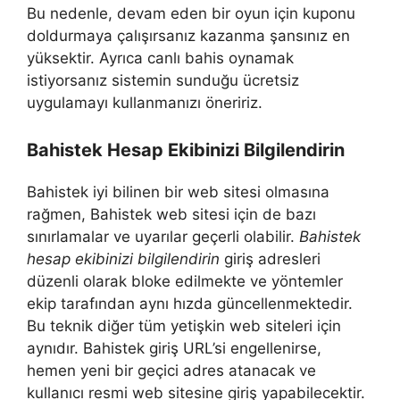
Bu nedenle, devam eden bir oyun için kuponu
doldurmaya çalışırsanız kazanma şansınız en
yüksektir. Ayrıca canlı bahis oynamak
istiyorsanız sistemin sunduğu ücretsiz
uygulamayı kullanmanızı öneririz.
Bahistek Hesap Ekibinizi Bilgilendirin
Bahistek iyi bilinen bir web sitesi olmasına
rağmen, Bahistek web sitesi için de bazı
sınırlamalar ve uyarılar geçerli olabilir.
Bahistek
hesap ekibinizi bilgilendirin
giriş adresleri
düzenli olarak bloke edilmekte ve yöntemler
ekip tarafından aynı hızda güncellenmektedir.
Bu teknik diğer tüm yetişkin web siteleri için
aynıdır. Bahistek giriş URL’si engellenirse,
hemen yeni bir geçici adres atanacak ve
kullanıcı resmi web sitesine giriş yapabilecektir.