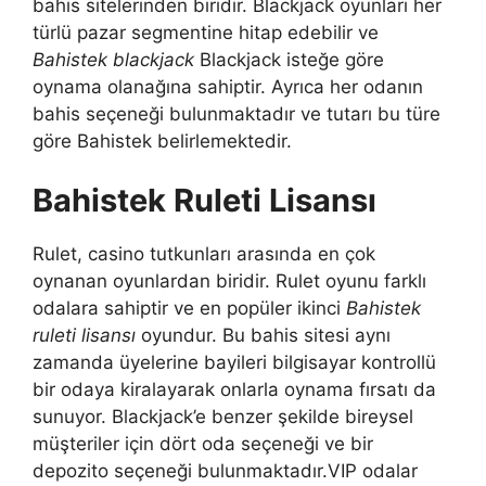
bahis sitelerinden biridir. Blackjack oyunları her
türlü pazar segmentine hitap edebilir ve
Bahistek blackjack
Blackjack isteğe göre
oynama olanağına sahiptir. Ayrıca her odanın
bahis seçeneği bulunmaktadır ve tutarı bu türe
göre Bahistek belirlemektedir.
Bahistek Ruleti Lisansı
Rulet, casino tutkunları arasında en çok
oynanan oyunlardan biridir. Rulet oyunu farklı
odalara sahiptir ve en popüler ikinci
Bahistek
ruleti lisansı
oyundur. Bu bahis sitesi aynı
zamanda üyelerine bayileri bilgisayar kontrollü
bir odaya kiralayarak onlarla oynama fırsatı da
sunuyor. Blackjack’e benzer şekilde bireysel
müşteriler için dört oda seçeneği ve bir
depozito seçeneği bulunmaktadır.VIP odalar