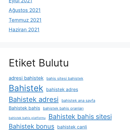
Eylül 2021
Ağustos 2021
Temmuz 2021
Haziran 2021
Etiket Bulutu
adresi bahistek
bahis sitesi bahistek
Bahistek
bahistek adres
Bahistek adresi
bahistek ana sayfa
Bahistek bahis
bahistek bahis oranları
Bahistek bahis sitesi
bahistek bahis platformu
Bahistek bonus
bahistek canli