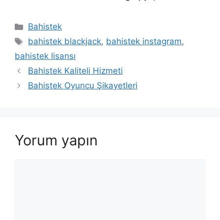
Kategoriler
Bahistek
Etiketler
bahistek blackjack
,
bahistek instagram
,
bahistek lisansı
Yazı
Bahistek Kaliteli Hizmeti
dolaşımı
Bahistek Oyuncu Şikayetleri
Yorum yapın
Yorum