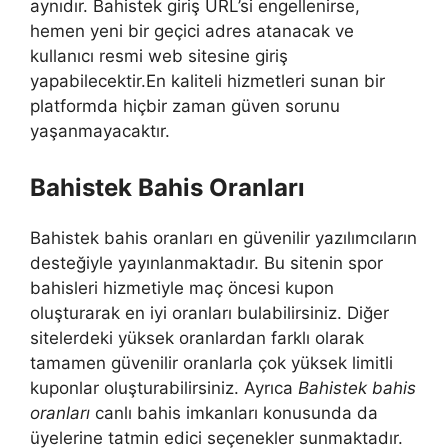
aynıdır. Bahistek giriş URL’si engellenirse,
hemen yeni bir geçici adres atanacak ve
kullanıcı resmi web sitesine giriş
yapabilecektir.En kaliteli hizmetleri sunan bir
platformda hiçbir zaman güven sorunu
yaşanmayacaktır.
Bahistek Bahis Oranları
Bahistek bahis oranları en güvenilir yazılımcıların
desteğiyle yayınlanmaktadır. Bu sitenin spor
bahisleri hizmetiyle maç öncesi kupon
oluşturarak en iyi oranları bulabilirsiniz. Diğer
sitelerdeki yüksek oranlardan farklı olarak
tamamen güvenilir oranlarla çok yüksek limitli
kuponlar oluşturabilirsiniz. Ayrıca
Bahistek bahis
oranları
canlı bahis imkanları konusunda da
üyelerine tatmin edici seçenekler sunmaktadır.