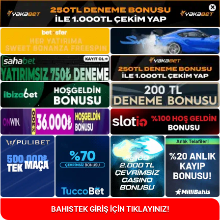
×
BAHISTEK GİRİŞ İÇİN TIKLAYINIZ!