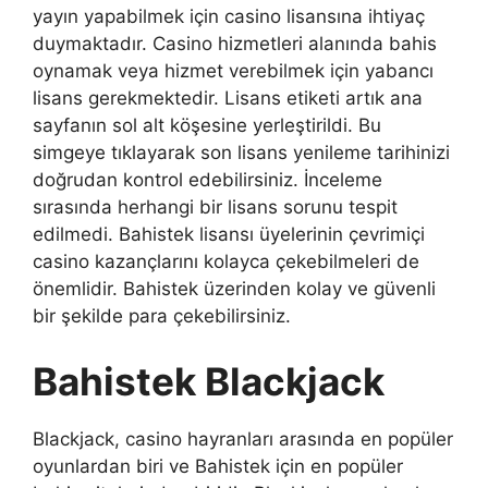
yayın yapabilmek için casino lisansına ihtiyaç
duymaktadır. Casino hizmetleri alanında bahis
oynamak veya hizmet verebilmek için yabancı
lisans gerekmektedir. Lisans etiketi artık ana
sayfanın sol alt köşesine yerleştirildi. Bu
simgeye tıklayarak son lisans yenileme tarihinizi
doğrudan kontrol edebilirsiniz. İnceleme
sırasında herhangi bir lisans sorunu tespit
edilmedi. Bahistek lisansı üyelerinin çevrimiçi
casino kazançlarını kolayca çekebilmeleri de
önemlidir. Bahistek üzerinden kolay ve güvenli
bir şekilde para çekebilirsiniz.
Bahistek Blackjack
Blackjack, casino hayranları arasında en popüler
oyunlardan biri ve Bahistek için en popüler