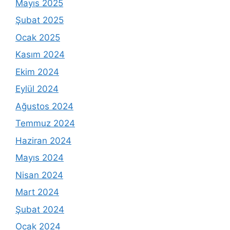
Mayıs 2025
Şubat 2025
Ocak 2025
Kasım 2024
Ekim 2024
Eylül 2024
Ağustos 2024
Temmuz 2024
Haziran 2024
Mayıs 2024
Nisan 2024
Mart 2024
Şubat 2024
Ocak 2024