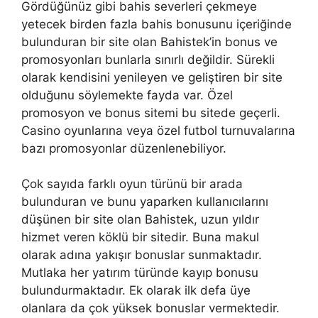
Gördüğünüz gibi bahis severleri çekmeye
yetecek birden fazla bahis bonusunu içeriğinde
bulunduran bir site olan Bahistek’in bonus ve
promosyonları bunlarla sınırlı değildir. Sürekli
olarak kendisini yenileyen ve geliştiren bir site
olduğunu söylemekte fayda var. Özel
promosyon ve bonus sitemi bu sitede geçerli.
Casino oyunlarına veya özel futbol turnuvalarına
bazı promosyonlar düzenlenebiliyor.
Çok sayıda farklı oyun türünü bir arada
bulunduran ve bunu yaparken kullanıcılarını
düşünen bir site olan Bahistek, uzun yıldır
hizmet veren köklü bir sitedir. Buna makul
olarak adına yakışır bonuslar sunmaktadır.
Mutlaka her yatırım türünde kayıp bonusu
bulundurmaktadır. Ek olarak ilk defa üye
olanlara da çok yüksek bonuslar vermektedir.