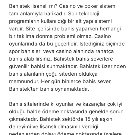
Bahistek lisanslı mı? Casino ve poker sistemi
tam anlamıyla harikadır. Son teknoloji
programların kullanıldığı bir alt yapı sistemi
vardır. Site içerisinde bahis yaparken herhangi
bir takılma donma problemi olmaz. Casino
oyunlarında da bu geçerlidir. İstediğiniz biçimde
spor bahisleri veya casino alanında rahatça
bahis alabilirsiniz. Bahistek bahis severlere
güvenilir bahisi sunmaktadır. Bahistek üzerinden
bahis alanların çoğu siteden oldukça
memnundur. Her gün binlerce bahis sever,
Bahistek’ten bahis oynamaktadır.
Bahis sitelerinde ki oyunlar ve kazançlar çok iyi
olduğu halde ödeme noktasında genelde sorun
çıkmaktadır. Bahistek sektörde 15 yılı aşkın
deneyimi ve lisanslı olmasının verdiği
nedenlerden dolayı ödeme noktasında üyelere