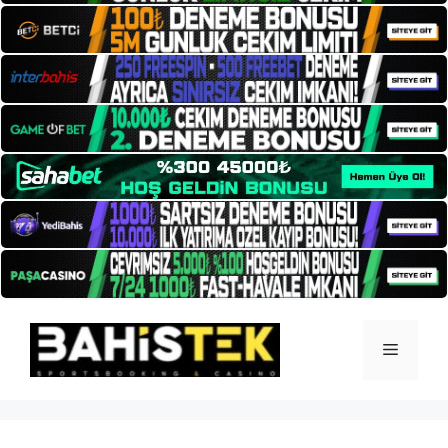
İçeriğe
atla
Menü