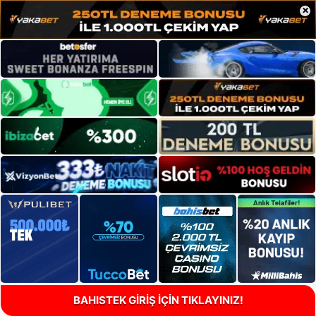
×
BAHISTEK GİRİŞ İÇİN TIKLAYINIZ!