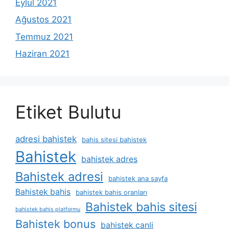
Eylül 2021
Ağustos 2021
Temmuz 2021
Haziran 2021
Etiket Bulutu
adresi bahistek
bahis sitesi bahistek
Bahistek
bahistek adres
Bahistek adresi
bahistek ana sayfa
Bahistek bahis
bahistek bahis oranları
Bahistek bahis sitesi
bahistek bahis platformu
Bahistek bonus
bahistek canli