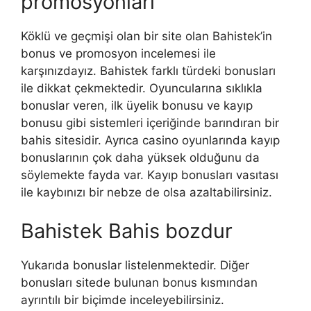
promosyonları
Köklü ve geçmişi olan bir site olan Bahistek’in
bonus ve promosyon incelemesi ile
karşınızdayız. Bahistek farklı türdeki bonusları
ile dikkat çekmektedir. Oyuncularına sıklıkla
bonuslar veren, ilk üyelik bonusu ve kayıp
bonusu gibi sistemleri içeriğinde barındıran bir
bahis sitesidir. Ayrıca casino oyunlarında kayıp
bonuslarının çok daha yüksek olduğunu da
söylemekte fayda var. Kayıp bonusları vasıtası
ile kaybınızı bir nebze de olsa azaltabilirsiniz.
Bahistek Bahis bozdur
Yukarıda bonuslar listelenmektedir. Diğer
bonusları sitede bulunan bonus kısmından
ayrıntılı bir biçimde inceleyebilirsiniz.