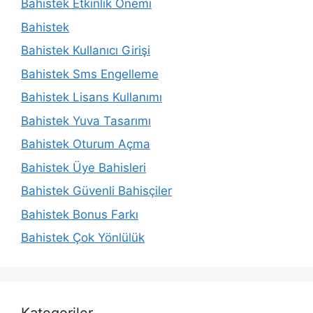
Bahistek Etkinlik Önemi
Bahistek
Bahistek Kullanıcı Girişi
Bahistek Sms Engelleme
Bahistek Lisans Kullanımı
Bahistek Yuva Tasarımı
Bahistek Oturum Açma
Bahistek Üye Bahisleri
Bahistek Güvenli Bahisçiler
Bahistek Bonus Farkı
Bahistek Çok Yönlülük