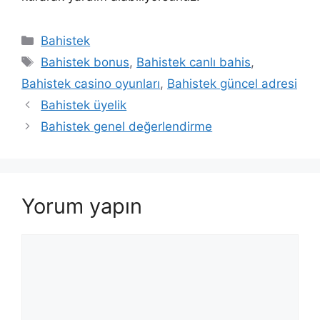
Kategoriler
Bahistek
Etiketler
Bahistek bonus
,
Bahistek canlı bahis
,
Bahistek casino oyunları
,
Bahistek güncel adresi
Yazı
Bahistek üyelik
dolaşımı
Bahistek genel değerlendirme
Yorum yapın
Yorum