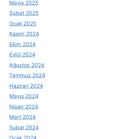
Mayıs 2025
Şubat 2025
Ocak 2025
Kasım 2024
Ekim 2024
Eylül 2024
Ağustos 2024
Temmuz 2024
Haziran 2024
Mayıs 2024
Nisan 2024
Mart 2024
Şubat 2024
Ocak 2024