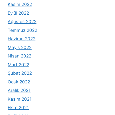
Kasım 2022
Eylül 2022
Ağustos 2022
Temmuz 2022
Haziran 2022
Mayıs 2022
Nisan 2022
Mart 2022
Şubat 2022
Ocak 2022
Aralık 2021
Kasım 2021
Ekim 2021