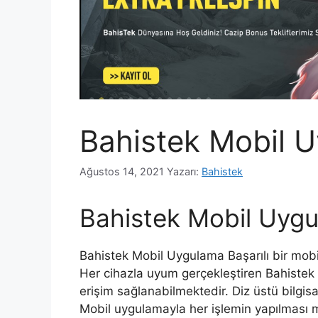
Bahistek Mobil 
Ağustos 14, 2021
Yazarı:
Bahistek
Bahistek Mobil Uyg
Bahistek Mobil Uygulama Başarılı bir mob
Her cihazla uyum gerçekleştiren Bahistek 
erişim sağlanabilmektedir. Diz üstü bilgisa
Mobil uygulamayla her işlemin yapılması m