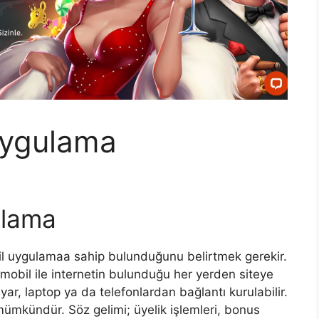
Uygulama
ulama
il uygulamaa sahip bulunduğunu belirtmek gerekir.
mobil ile internetin bulunduğu her yerden siteye
yar, laptop ya da telefonlardan bağlantı kurulabilir.
ümkündür. Söz gelimi; üyelik işlemleri, bonus