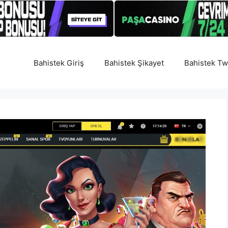
Bahistek Giriş
Bahistek Şikayet
Bahistek Tw