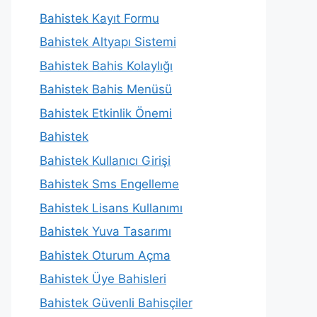
Bahistek Kayıt Formu
Bahistek Altyapı Sistemi
Bahistek Bahis Kolaylığı
Bahistek Bahis Menüsü
Bahistek Etkinlik Önemi
Bahistek
Bahistek Kullanıcı Girişi
Bahistek Sms Engelleme
Bahistek Lisans Kullanımı
Bahistek Yuva Tasarımı
Bahistek Oturum Açma
Bahistek Üye Bahisleri
Bahistek Güvenli Bahisçiler