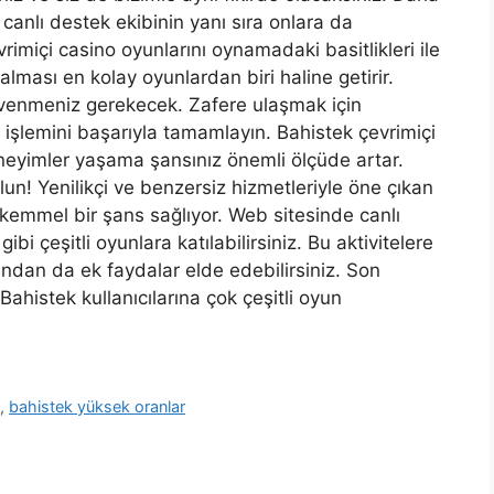
n canlı destek ekibinin yanı sıra onlara da
rimiçi casino oyunlarını oynamadaki basitlikleri ile
alması en kolay oyunlardan biri haline getirir.
üvenmeniz gerekecek. Zafere ulaşmak için
ş işlemini başarıyla tamamlayın. Bahistek çevrimiçi
deneyimler yaşama şansınız önemli ölçüde artar.
lun! Yenilikçi ve benzersiz hizmetleriyle öne çıkan
kemmel bir şans sağlıyor. Web sitesinde canlı
ibi çeşitli oyunlara katılabilirsiniz. Bu aktivitelere
ndan da ek faydalar elde edebilirsiniz. Son
 Bahistek kullanıcılarına çok çeşitli oyun
s
,
bahistek yüksek oranlar