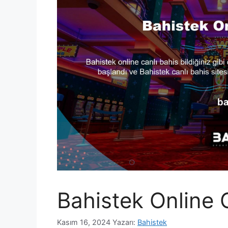
Bahistek Online 
Kasım 16, 2024
Yazarı:
Bahistek