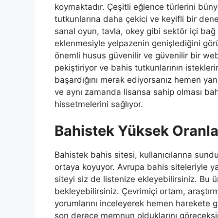
koymaktadır. Çeşitli eğlence türlerini bün
tutkunlarına daha çekici ve keyifli bir 
sanal oyun, tavla, okey gibi sektör içi ba
eklenmesiyle yelpazenin genişlediğini gö
önemli husus güvenilir ve güvenilir bir w
pekiştiriyor ve bahis tutkunlarının istekler
başardığını merak ediyorsanız hemen yanıt
ve aynı zamanda lisansa sahip olması bahi
hissetmelerini sağlıyor.
Bahistek Yüksek Oranla
Bahistek bahis sitesi, kullanıcılarına sund
ortaya koyuyor. Avrupa bahis siteleriyle y
siteyi siz de listenize ekleyebilirsiniz. Bu
bekleyebilirsiniz. Çevrimiçi ortam, araştı
yorumlarını inceleyerek hemen harekete g
son derece memnun olduklarını göreceksini