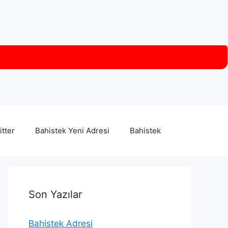
itter
Bahistek Yeni Adresi
Bahistek
Son Yazılar
Bahistek Adresi