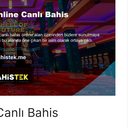
Canlı Bahis