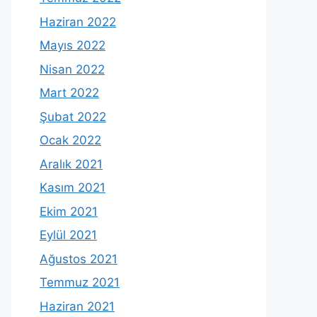
Haziran 2022
Mayıs 2022
Nisan 2022
Mart 2022
Şubat 2022
Ocak 2022
Aralık 2021
Kasım 2021
Ekim 2021
Eylül 2021
Ağustos 2021
Temmuz 2021
Haziran 2021