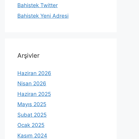
Bahistek Twitter
Bahistek Yeni Adresi
Arşivler
Haziran 2026
Nisan 2026
Haziran 2025
Mayıs 2025
Şubat 2025
Ocak 2025
Kasım 2024