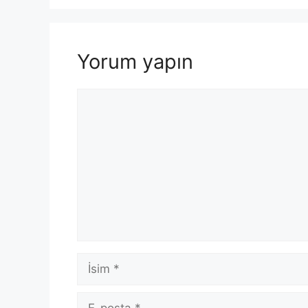
Yorum yapın
Yorum
İsim
E-