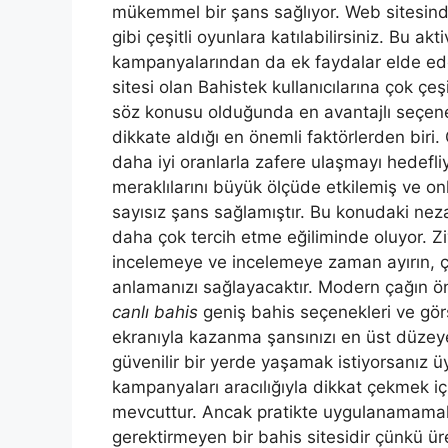
mükemmel bir şans sağlıyor. Web sitesinde 
gibi çeşitli oyunlara katılabilirsiniz. Bu ak
kampanyalarından da ek faydalar elde edebi
sitesi olan Bahistek kullanıcılarına çok çe
söz konusu olduğunda en avantajlı seçenek
dikkate aldığı en önemli faktörlerden biri.
daha iyi oranlarla zafere ulaşmayı hedefli
meraklılarını büyük ölçüde etkilemiş ve onl
sayısız şans sağlamıştır. Bu konudaki nezake
daha çok tercih etme eğiliminde oluyor. Zi
incelemeye ve incelemeye zaman ayırın, ç
anlamanızı sağlayacaktır. Modern çağın 
canlı bahis
geniş bahis seçenekleri ve gör
ekranıyla kazanma şansınızı en üst düzey
güvenilir bir yerde yaşamak istiyorsanız üy
kampanyaları aracılığıyla dikkat çekmek iç
mevcuttur. Ancak pratikte uygulanamamaları
gerektirmeyen bir bahis sitesidir çünkü üre