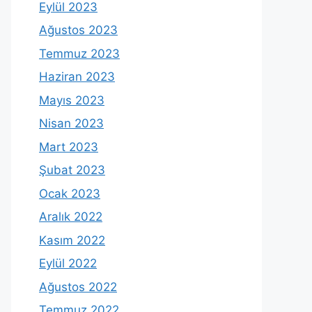
Eylül 2023
Ağustos 2023
Temmuz 2023
Haziran 2023
Mayıs 2023
Nisan 2023
Mart 2023
Şubat 2023
Ocak 2023
Aralık 2022
Kasım 2022
Eylül 2022
Ağustos 2022
Temmuz 2022