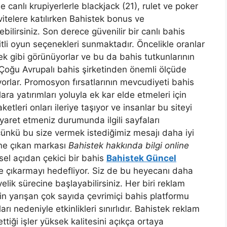
canlı krupiyerlerle blackjack (21), rulet ve poker
tivitelere katılırken Bahistek bonus ve
lirsiniz. Son derece güvenilir bir canlı bahis
şitli oyun seçenekleri sunmaktadır. Öncelikle oranlar
 gibi görünüyorlar ve bu da bahis tutkunlarının
 Çoğu Avrupalı ​​bahis şirketinden önemli ölçüde
yorlar. Promosyon fırsatlarının mevcudiyeti bahis
ara yatırımları yoluyla ek kar elde etmeleri için
tleri onları ileriye taşıyor ve insanlar bu siteyi
yaret etmeniz durumunda ilgili sayfaları
ünkü bu size vermek istediğimiz mesajı daha iyi
öne çıkan markası
Bahistek hakkında bilgi online
sel açıdan çekici bir bahis
Bahistek Güncel
e çıkarmayı hedefliyor. Siz de bu heyecanı daha
elik sürecine başlayabilirsiniz. Her biri reklam
in yarışan çok sayıda çevrimiçi bahis platformu
 nedeniyle etkinlikleri sınırlıdır. Bahistek reklam
ttiği işler yüksek kalitesini açıkça ortaya