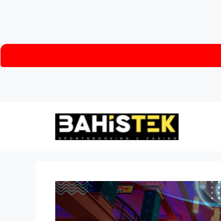
İçeriğe
atla