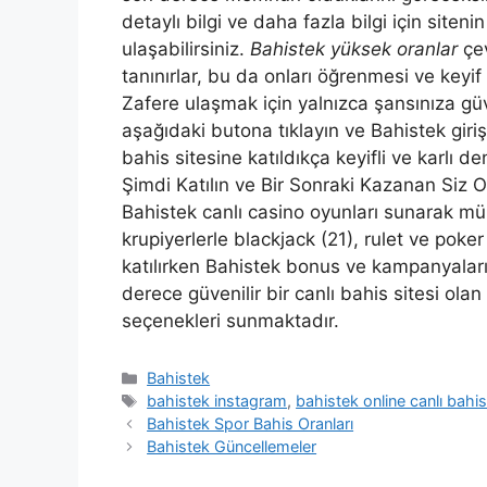
detaylı bilgi ve daha fazla bilgi için siteni
ulaşabilirsiniz.
Bahistek yüksek oranlar
çev
tanınırlar, bu da onları öğrenmesi ve keyif 
Zafere ulaşmak için yalnızca şansınıza g
aşağıdaki butona tıklayın ve Bahistek giri
bahis sitesine katıldıkça keyifli ve karlı 
Şimdi Katılın ve Bir Sonraki Kazanan Siz O
Bahistek canlı casino oyunları sunarak mü
krupiyerlerle blackjack (21), rulet ve poker g
katılırken Bahistek bonus ve kampanyaları
derece güvenilir bir canlı bahis sitesi olan
seçenekleri sunmaktadır.
Kategoriler
Bahistek
Etiketler
bahistek instagram
,
bahistek online canlı bahi
Yazı
Bahistek Spor Bahis Oranları
dolaşımı
Bahistek Güncellemeler