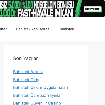
itter
Bahistek Yeni Adresi
Bahistek
Son Yazılar
Bahistek Adresi
Bahistek Giriş
Bahistek Çekim Uygulamaları
Bahistek Ücretsiz Yayınlar
Bahistek Güvenilir Casino