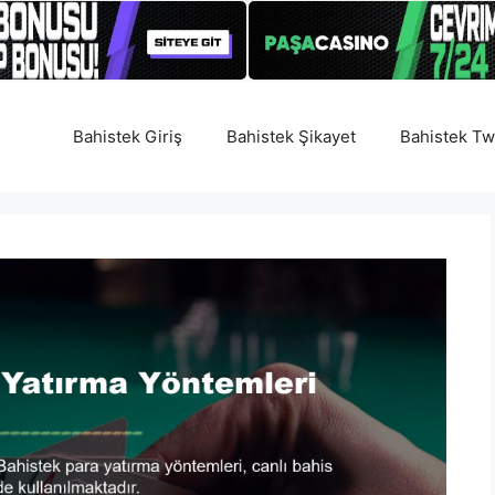
Bahistek Giriş
Bahistek Şikayet
Bahistek Tw