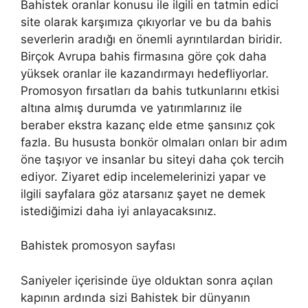
Bahistek oranlar konusu ile ilgili en tatmin edici
site olarak karşımıza çıkıyorlar ve bu da bahis
severlerin aradığı en önemli ayrıntılardan biridir.
Birçok Avrupa bahis firmasına göre çok daha
yüksek oranlar ile kazandırmayı hedefliyorlar.
Promosyon fırsatları da bahis tutkunlarını etkisi
altına almış durumda ve yatırımlarınız ile
beraber ekstra kazanç elde etme şansınız çok
fazla. Bu hususta bonkör olmaları onları bir adım
öne taşıyor ve insanlar bu siteyi daha çok tercih
ediyor. Ziyaret edip incelemelerinizi yapar ve
ilgili sayfalara göz atarsanız şayet ne demek
istediğimizi daha iyi anlayacaksınız.
Bahistek promosyon sayfası
Saniyeler içerisinde üye olduktan sonra açılan
kapının ardında sizi Bahistek bir dünyanın