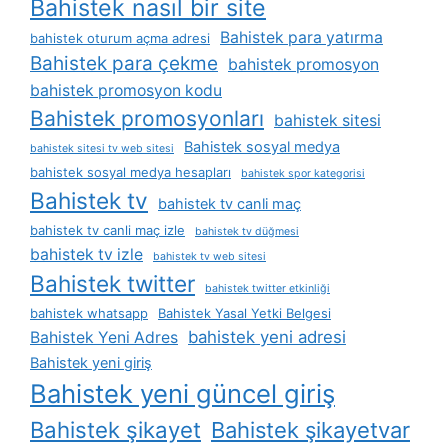
Bahistek nasıl bir site
Bahistek para yatırma
bahistek oturum açma adresi
Bahistek para çekme
bahistek promosyon
bahistek promosyon kodu
Bahistek promosyonları
bahistek sitesi
Bahistek sosyal medya
bahistek sitesi tv web sitesi
bahistek sosyal medya hesapları
bahistek spor kategorisi
Bahistek tv
bahistek tv canli maç
bahistek tv canli maç izle
bahistek tv düğmesi
bahistek tv izle
bahistek tv web sitesi
Bahistek twitter
bahistek twitter etkinliği
bahistek whatsapp
Bahistek Yasal Yetki Belgesi
bahistek yeni adresi
Bahistek Yeni Adres
Bahistek yeni giriş
Bahistek yeni güncel giriş
Bahistek şikayet
Bahistek şikayetvar