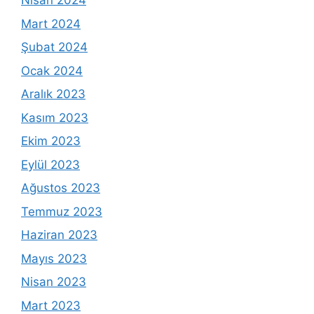
Nisan 2024
Mart 2024
Şubat 2024
Ocak 2024
Aralık 2023
Kasım 2023
Ekim 2023
Eylül 2023
Ağustos 2023
Temmuz 2023
Haziran 2023
Mayıs 2023
Nisan 2023
Mart 2023