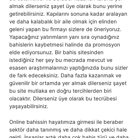
almak dilerseniz şayet üye olarak bunu yerine
getirebilirsiniz. Kapılarını sonuna kadar aralayan
ve daha kalabalık bir aile olmak için elinden
geleni yapan bu firmayı sizlere de öneriyoruz.
Yapacağınız yatırımların yanı sıra oynadığınız
bahislerin kaybetmesi halinde da promosyon
elde ediyorsunuz. Bir bahis sitesinden
istediğiniz her şey bu mecrada mevcut ve
esasen araştırmalarınızı yaptığınızda bunu sizler
de fark edeceksiniz. Daha fazla kazanmak ve
güvenilir bir ortamda yer almak dilerseniz şayet
bu site mutlaka en doğru tercihlerden biri
olacaktır. Dilerseniz üye olarak bu tecrübesi
yaşayabilirsiniz.
Online bahissin hayatımıza girmesi ile beraber
sektör daha tanınmış ve daha dikkat çekici hale
geldi. İnsanlar artık daha çok bahis türü ve daha