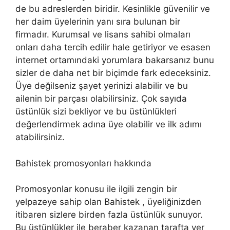
de bu adreslerden biridir. Kesinlikle güvenilir ve
her daim üyelerinin yanı sıra bulunan bir
firmadır. Kurumsal ve lisans sahibi olmaları
onları daha tercih edilir hale getiriyor ve esasen
internet ortamındaki yorumlara bakarsanız bunu
sizler de daha net bir biçimde fark edeceksiniz.
Üye değilseniz şayet yerinizi alabilir ve bu
ailenin bir parçası olabilirsiniz. Çok sayıda
üstünlük sizi bekliyor ve bu üstünlükleri
değerlendirmek adına üye olabilir ve ilk adımı
atabilirsiniz.
Bahistek promosyonları hakkında
Promosyonlar konusu ile ilgili zengin bir
yelpazeye sahip olan Bahistek , üyeliğinizden
itibaren sizlere birden fazla üstünlük sunuyor.
Bu üstünlükler ile beraber kazanan tarafta yer