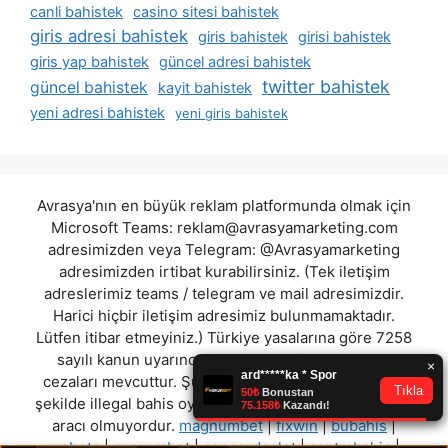
canli bahistek
casino sitesi bahistek
giris adresi bahistek
giris bahistek
girisi bahistek
giris yap bahistek
güncel adresi bahistek
twitter bahistek
güncel bahistek
kayit bahistek
yeni adresi bahistek
yeni giris bahistek
Avrasya'nın en büyük reklam platformunda olmak için
Microsoft Teams:
reklam@avrasyamarketing.com
adresimizden veya Telegram: @Avrasyamarketing
adresimizden irtibat kurabilirsiniz. (Tek iletişim
adreslerimiz teams / telegram ve mail adresimizdir.
Harici hiçbir iletişim adresimiz bulunmamaktadır.
Lütfen itibar etmeyiniz.) Türkiye yasalarına göre 7258
sayılı kanun uyarınca yasa dışı bahis oynamanın
cezaları mevcuttur. Şu an bulunduğunuz site hiç bir
şekilde illegal bahis oyunları oynatmıyor ve oynamaya
aracı olmuyordur.
magnumbet
|
fixwin
|
bubahis
|
wsbets
|
auroombet
|
concordeslot
|
santrabahis
|