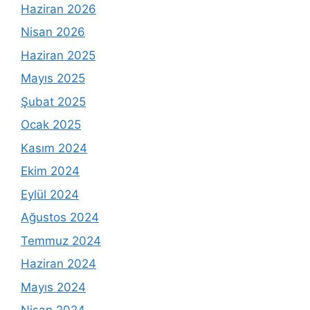
Haziran 2026
Nisan 2026
Haziran 2025
Mayıs 2025
Şubat 2025
Ocak 2025
Kasım 2024
Ekim 2024
Eylül 2024
Ağustos 2024
Temmuz 2024
Haziran 2024
Mayıs 2024