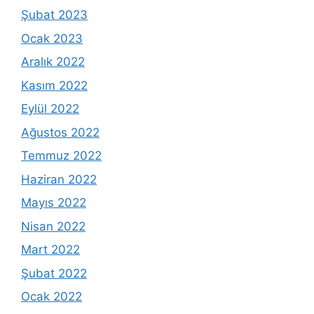
Şubat 2023
Ocak 2023
Aralık 2022
Kasım 2022
Eylül 2022
Ağustos 2022
Temmuz 2022
Haziran 2022
Mayıs 2022
Nisan 2022
Mart 2022
Şubat 2022
Ocak 2022