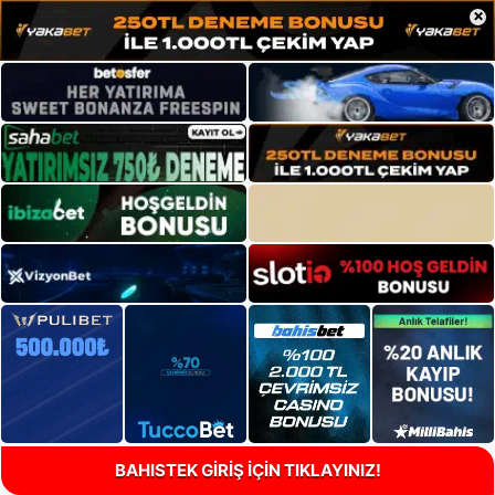
×
BAHISTEK GİRİŞ İÇİN TIKLAYINIZ!