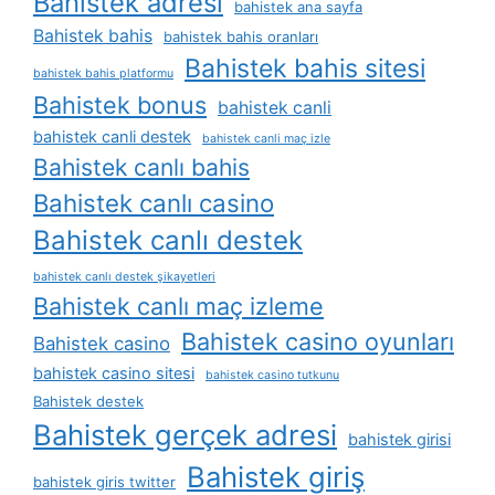
Bahistek adresi
bahistek ana sayfa
Bahistek bahis
bahistek bahis oranları
Bahistek bahis sitesi
bahistek bahis platformu
Bahistek bonus
bahistek canli
bahistek canli destek
bahistek canli maç izle
Bahistek canlı bahis
Bahistek canlı casino
Bahistek canlı destek
bahistek canlı destek şikayetleri
Bahistek canlı maç izleme
Bahistek casino oyunları
Bahistek casino
bahistek casino sitesi
bahistek casino tutkunu
Bahistek destek
Bahistek gerçek adresi
bahistek girisi
Bahistek giriş
bahistek giris twitter