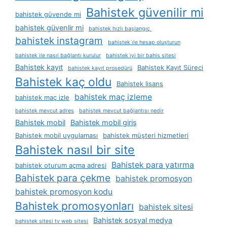
Bahistek güvenilir mi
bahistek güvende mi
bahistek güvenlir mi
bahistek hızlı başlangıç ​
bahistek instagram
bahistek i̇le hesap oluşturun
bahistek i̇le nasıl bağlantı kurulur
bahistek i̇yi bir bahis sitesi
Bahistek kayıt
Bahistek Kayıt Süreci
bahistek kayıt prosedürü
Bahistek kaç oldu
Bahistek lisans
bahistek maç izleme
bahistek maç izle
bahistek mevcut adres
bahistek mevcut bağlantısı nedir
Bahistek mobil
Bahistek mobil giriş
Bahistek mobil uygulaması
bahistek müşteri hizmetleri
Bahistek nasıl bir site
Bahistek para yatırma
bahistek oturum açma adresi
Bahistek para çekme
bahistek promosyon
bahistek promosyon kodu
Bahistek promosyonları
bahistek sitesi
Bahistek sosyal medya
bahistek sitesi tv web sitesi