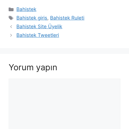
Kategoriler
Bahistek
Etiketler
Bahistek giriş
,
Bahistek Ruleti
Yazı
Bahistek Site Üyelik
dolaşımı
Bahistek Tweetleri
Yorum yapın
Yorum