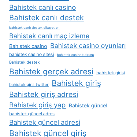
Bahistek canlı casino
Bahistek canlı destek
bahistek canlı destek şikayetleri
Bahistek canlı maç izleme
Bahistek casino oyunları
Bahistek casino
bahistek casino sitesi
bahistek casino tutkunu
Bahistek destek
Bahistek gerçek adresi
bahistek girisi
Bahistek giriş
bahistek giris twitter
Bahistek giriş adresi
Bahistek giriş yap
Bahistek güncel
bahistek güncel adres
Bahistek güncel adresi
Bahistek güncel giriş