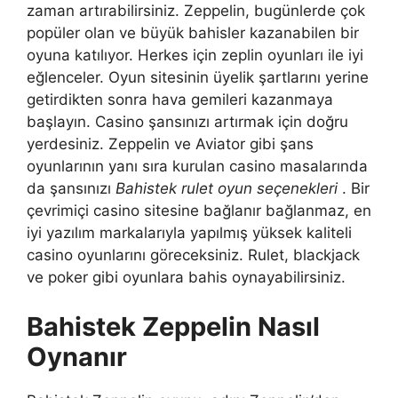
zaman artırabilirsiniz. Zeppelin, bugünlerde çok
popüler olan ve büyük bahisler kazanabilen bir
oyuna katılıyor. Herkes için zeplin oyunları ile iyi
eğlenceler. Oyun sitesinin üyelik şartlarını yerine
getirdikten sonra hava gemileri kazanmaya
başlayın. Casino şansınızı artırmak için doğru
yerdesiniz. Zeppelin ve Aviator gibi şans
oyunlarının yanı sıra kurulan casino masalarında
da şansınızı
Bahistek rulet oyun seçenekleri
. Bir
çevrimiçi casino sitesine bağlanır bağlanmaz, en
iyi yazılım markalarıyla yapılmış yüksek kaliteli
casino oyunlarını göreceksiniz. Rulet, blackjack
ve poker gibi oyunlara bahis oynayabilirsiniz.
Bahistek Zeppelin Nasıl
Oynanır