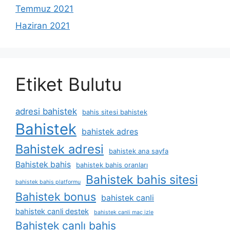
Temmuz 2021
Haziran 2021
Etiket Bulutu
adresi bahistek
bahis sitesi bahistek
Bahistek
bahistek adres
Bahistek adresi
bahistek ana sayfa
Bahistek bahis
bahistek bahis oranları
Bahistek bahis sitesi
bahistek bahis platformu
Bahistek bonus
bahistek canli
bahistek canli destek
bahistek canli maç izle
Bahistek canlı bahis