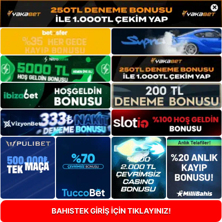
×
BAHISTEK GİRİŞ İÇİN TIKLAYINIZ!