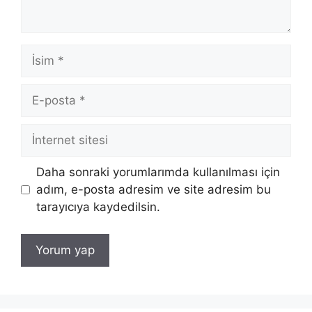
İsim
E-
posta
İnternet
sitesi
Daha sonraki yorumlarımda kullanılması için
adım, e-posta adresim ve site adresim bu
tarayıcıya kaydedilsin.