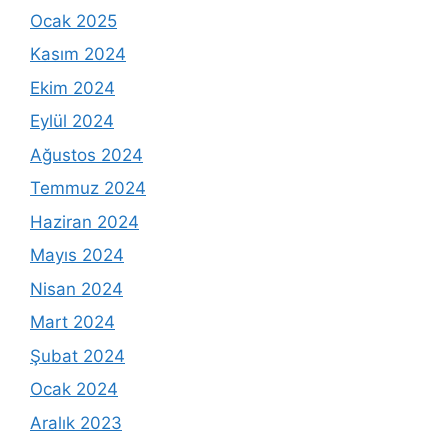
Ocak 2025
Kasım 2024
Ekim 2024
Eylül 2024
Ağustos 2024
Temmuz 2024
Haziran 2024
Mayıs 2024
Nisan 2024
Mart 2024
Şubat 2024
Ocak 2024
Aralık 2023