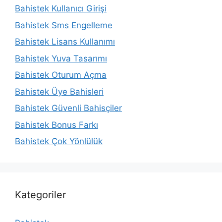
Bahistek Kullanıcı Girişi
Bahistek Sms Engelleme
Bahistek Lisans Kullanımı
Bahistek Yuva Tasarımı
Bahistek Oturum Açma
Bahistek Üye Bahisleri
Bahistek Güvenli Bahisçiler
Bahistek Bonus Farkı
Bahistek Çok Yönlülük
Kategoriler