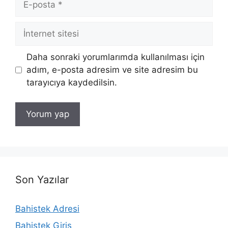
posta
İnternet
sitesi
Daha sonraki yorumlarımda kullanılması için
adım, e-posta adresim ve site adresim bu
tarayıcıya kaydedilsin.
Son Yazılar
Bahistek Adresi
Bahistek Giriş