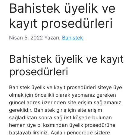
Bahistek üyelik ve
kayıt prosedürleri
Nisan 5, 2022
Yazarı:
Bahistek
Bahistek üyelik ve kayıt
prosedürleri
Bahistek üyelik ve kayıt prosedürleri siteye üye
olmak için öncelikli olarak yapmanız gereken
güncel adres üzerinden site erişim sağlamanız
gereklidir. Bahistek giriş için site erişim
sağladıktan sonra sağ üst köşede bulunan
hemen üye ol kısmından üyelik prosedürüne
başlayabilirsiniz. Açılan pencerede sizlere