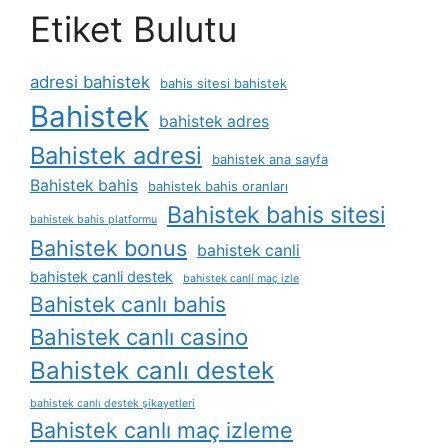
Etiket Bulutu
adresi bahistek
bahis sitesi bahistek
Bahistek
bahistek adres
Bahistek adresi
bahistek ana sayfa
Bahistek bahis
bahistek bahis oranları
Bahistek bahis sitesi
bahistek bahis platformu
Bahistek bonus
bahistek canli
bahistek canli destek
bahistek canli maç izle
Bahistek canlı bahis
Bahistek canlı casino
Bahistek canlı destek
bahistek canlı destek şikayetleri
Bahistek canlı maç izleme