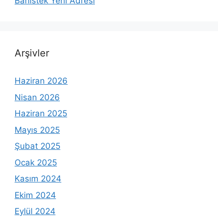
Bahistek Yeni Adresi
Arşivler
Haziran 2026
Nisan 2026
Haziran 2025
Mayıs 2025
Şubat 2025
Ocak 2025
Kasım 2024
Ekim 2024
Eylül 2024