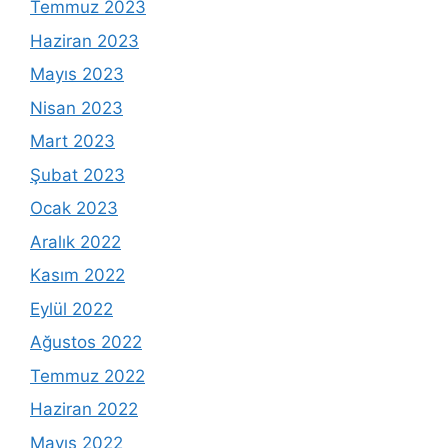
Temmuz 2023
Haziran 2023
Mayıs 2023
Nisan 2023
Mart 2023
Şubat 2023
Ocak 2023
Aralık 2022
Kasım 2022
Eylül 2022
Ağustos 2022
Temmuz 2022
Haziran 2022
Mayıs 2022