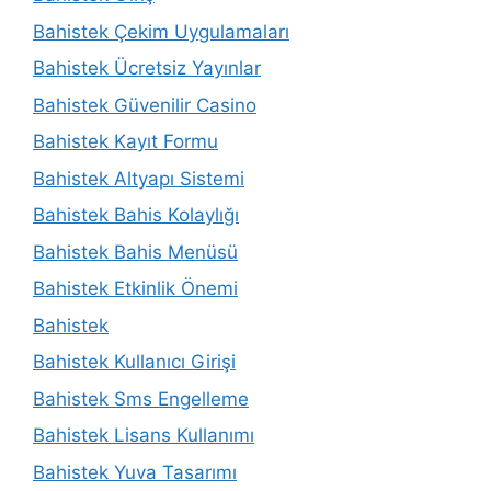
Bahistek Çekim Uygulamaları
Bahistek Ücretsiz Yayınlar
Bahistek Güvenilir Casino
Bahistek Kayıt Formu
Bahistek Altyapı Sistemi
Bahistek Bahis Kolaylığı
Bahistek Bahis Menüsü
Bahistek Etkinlik Önemi
Bahistek
Bahistek Kullanıcı Girişi
Bahistek Sms Engelleme
Bahistek Lisans Kullanımı
Bahistek Yuva Tasarımı