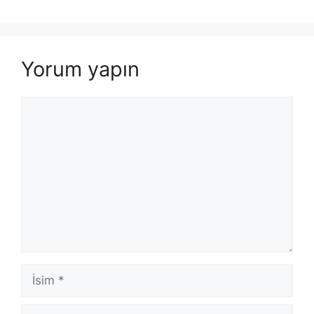
Yorum yapın
Yorum
İsim
E-