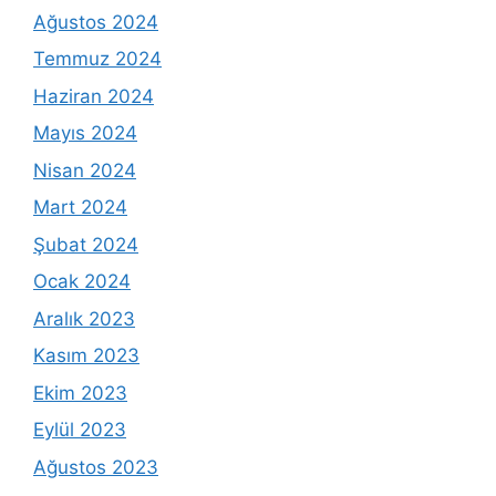
Ağustos 2024
Temmuz 2024
Haziran 2024
Mayıs 2024
Nisan 2024
Mart 2024
Şubat 2024
Ocak 2024
Aralık 2023
Kasım 2023
Ekim 2023
Eylül 2023
Ağustos 2023