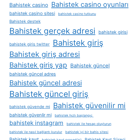
Bahistek casino oyunları
Bahistek casino
bahistek casino sitesi
bahistek casino tutkunu
Bahistek destek
Bahistek gerçek adresi
bahistek girisi
Bahistek giriş
bahistek giris twitter
Bahistek giriş adresi
Bahistek giriş yap
Bahistek güncel
bahistek güncel adres
Bahistek güncel adresi
Bahistek güncel giriş
Bahistek güvenilir mi
bahistek güvende mi
bahistek güvenlir mi
bahistek hızlı başlangıç ​
bahistek instagram
bahistek i̇le hesap oluşturun
bahistek i̇le nasıl bağlantı kurulur
bahistek i̇yi bir bahis sitesi
Bahistek kayıt
Bahistek Kayıt Süreci
bahistek kayıt prosedürü