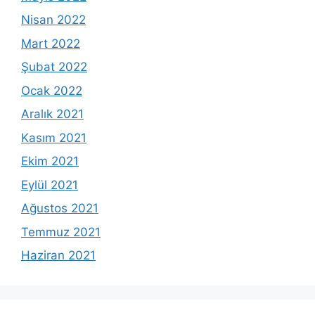
Nisan 2022
Mart 2022
Şubat 2022
Ocak 2022
Aralık 2021
Kasım 2021
Ekim 2021
Eylül 2021
Ağustos 2021
Temmuz 2021
Haziran 2021