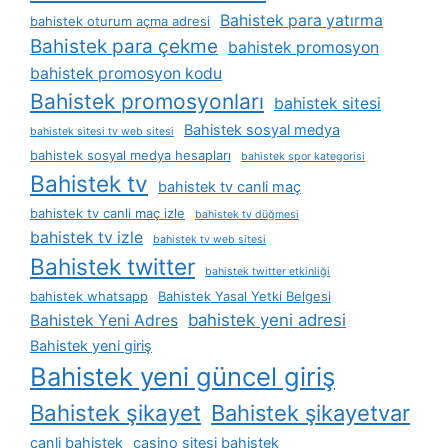
Bahistek para yatırma
bahistek oturum açma adresi
Bahistek para çekme
bahistek promosyon
bahistek promosyon kodu
Bahistek promosyonları
bahistek sitesi
Bahistek sosyal medya
bahistek sitesi tv web sitesi
bahistek sosyal medya hesapları
bahistek spor kategorisi
Bahistek tv
bahistek tv canli maç
bahistek tv canli maç izle
bahistek tv düğmesi
bahistek tv izle
bahistek tv web sitesi
Bahistek twitter
bahistek twitter etkinliği
bahistek whatsapp
Bahistek Yasal Yetki Belgesi
bahistek yeni adresi
Bahistek Yeni Adres
Bahistek yeni giriş
Bahistek yeni güncel giriş
Bahistek şikayet
Bahistek şikayetvar
canli bahistek
casino sitesi bahistek