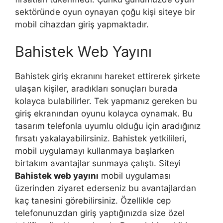
sektöründe oyun oynayan çoğu kişi siteye bir
mobil cihazdan giriş yapmaktadır.
Bahistek Web Yayını
Bahistek giriş ekranını hareket ettirerek şirkete
ulaşan kişiler, aradıkları sonuçları burada
kolayca bulabilirler. Tek yapmanız gereken bu
giriş ekranından oyunu kolayca oynamak. Bu
tasarım telefonla uyumlu olduğu için aradığınız
fırsatı yakalayabilirsiniz. Bahistek yetkilileri,
mobil uygulamayı kullanmaya başlarken
birtakım avantajlar sunmaya çalıştı. Siteyi
Bahistek web yayını
mobil uygulaması
üzerinden ziyaret ederseniz bu avantajlardan
kaç tanesini görebilirsiniz. Özellikle cep
telefonunuzdan giriş yaptığınızda size özel