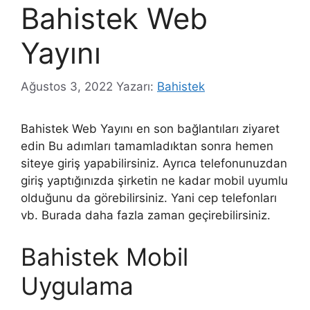
Bahistek Web
Yayını
Ağustos 3, 2022
Yazarı:
Bahistek
Bahistek Web Yayını en son bağlantıları ziyaret
edin Bu adımları tamamladıktan sonra hemen
siteye giriş yapabilirsiniz. Ayrıca telefonunuzdan
giriş yaptığınızda şirketin ne kadar mobil uyumlu
olduğunu da görebilirsiniz. Yani cep telefonları
vb. Burada daha fazla zaman geçirebilirsiniz.
Bahistek Mobil
Uygulama