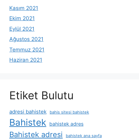
Kasım 2021
Ekim 2021
Eylül 2021
Ağustos 2021
Temmuz 2021
Haziran 2021
Etiket Bulutu
adresi bahistek
bahis sitesi bahistek
Bahistek
bahistek adres
Bahistek adresi
bahistek ana sayfa