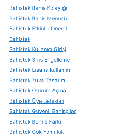
Bahistek Bahis Kolaylığı
Bahistek Bahis Menüsü
Bahistek Etkinlik Önemi
Bahistek
Bahistek Kullanıcı Girişi
Bahistek Sms Engelleme
Bahistek Lisans Kullanımı
Bahistek Yuva Tasarımı
Bahistek Oturum Açma
Bahistek Üye Bahisleri
Bahistek Güvenli Bahisçiler
Bahistek Bonus Farkı
Bahistek Çok Yönlülük