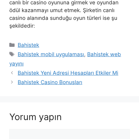
canlı bir casino oyununa girmek ve oyundan
ödül kazanmayı umut etmek. Şirketin canlı
casino alanında sunduğu oyun türleri ise şu
şekildedir:
Kategoriler
Bahistek
Etiketler
Bahistek mobil uygulaması
,
Bahistek web
yayını
Yazı
Bahistek Yeni Adresi Hesapları Etkiler Mi
dolaşımı
Bahistek Casino Bonusları
Yorum yapın
Yorum