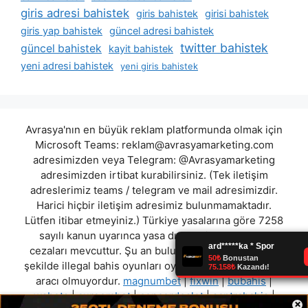
giris adresi bahistek
giris bahistek
girisi bahistek
giris yap bahistek
güncel adresi bahistek
twitter bahistek
güncel bahistek
kayit bahistek
yeni adresi bahistek
yeni giris bahistek
Avrasya'nın en büyük reklam platformunda olmak için
Microsoft Teams:
reklam@avrasyamarketing.com
adresimizden veya Telegram: @Avrasyamarketing
adresimizden irtibat kurabilirsiniz. (Tek iletişim
adreslerimiz teams / telegram ve mail adresimizdir.
Harici hiçbir iletişim adresimiz bulunmamaktadır.
Lütfen itibar etmeyiniz.) Türkiye yasalarına göre 7258
sayılı kanun uyarınca yasa dışı bahis oynamanın
cezaları mevcuttur. Şu an bulunduğunuz site hiç bir
şekilde illegal bahis oyunları oynatmıyor ve oynamaya
aracı olmuyordur.
magnumbet
|
fixwin
|
bubahis
|
wsbets
|
auroombet
|
concordeslot
|
santrabahis
|
×