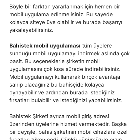
Böyle bir farktan yararlanmak için hemen bir
mobil uygulama edinmelisiniz. Bu sayede
kolayca siteye üye olabilir ve burada başarıyı
yakalayabilirsiniz.
Bahistek mobil uygulaması
tüm üyelere
sunduğu mobil uygulamayı indirmek aslında çok
basit. Bu seçeneklerle şirketin mobil
uygulamasını çok kısa sürede indirebilirsiniz.
Mobil uygulamayı kullanarak birçok avantaja
sahip olacağınız bu bahisçide kolayca
oynayabilir ve ardından burada istediğiniz
fırsatları bulabilir ve istediğinizi yapabilirsiniz.
Bahistek Şirketi ayrıca mobil giriş adresi
üzerinden üyelerine hizmet vermektedir. Başka
bir deyişle, bahis şirketinin mobil cihazlara özel
fırsatları tükenmedi. Çünkü günümüzde oyun