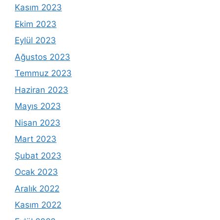
Kasım 2023
Ekim 2023
Eylül 2023
Ağustos 2023
Temmuz 2023
Haziran 2023
Mayıs 2023
Nisan 2023
Mart 2023
Şubat 2023
Ocak 2023
Aralık 2022
Kasım 2022