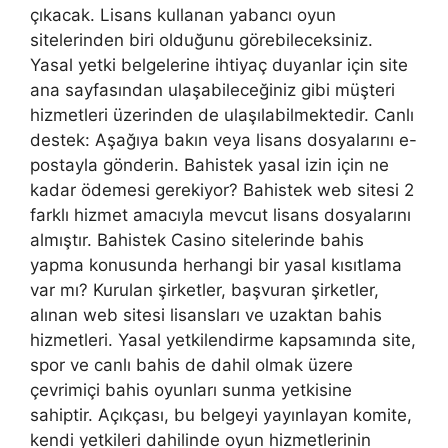
çıkacak. Lisans kullanan yabancı oyun
sitelerinden biri olduğunu görebileceksiniz.
Yasal yetki belgelerine ihtiyaç duyanlar için site
ana sayfasından ulaşabileceğiniz gibi müşteri
hizmetleri üzerinden de ulaşılabilmektedir. Canlı
destek: Aşağıya bakın veya lisans dosyalarını e-
postayla gönderin. Bahistek yasal izin için ne
kadar ödemesi gerekiyor? Bahistek web sitesi 2
farklı hizmet amacıyla mevcut lisans dosyalarını
almıştır. Bahistek Casino sitelerinde bahis
yapma konusunda herhangi bir yasal kısıtlama
var mı? Kurulan şirketler, başvuran şirketler,
alınan web sitesi lisansları ve uzaktan bahis
hizmetleri. Yasal yetkilendirme kapsamında site,
spor ve canlı bahis de dahil olmak üzere
çevrimiçi bahis oyunları sunma yetkisine
sahiptir. Açıkçası, bu belgeyi yayınlayan komite,
kendi yetkileri dahilinde oyun hizmetlerinin