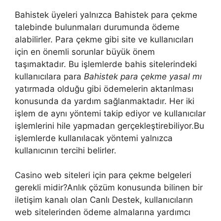
Bahistek üyeleri yalnızca Bahistek para çekme
talebinde bulunmaları durumunda ödeme
alabilirler. Para çekme gibi site ve kullanıcıları
için en önemli sorunlar büyük önem
taşımaktadır. Bu işlemlerde bahis sitelerindeki
kullanıcılara para
Bahistek para çekme yasal mı
yatırmada olduğu gibi ödemelerin aktarılması
konusunda da yardım sağlanmaktadır. Her iki
işlem de aynı yöntemi takip ediyor ve kullanıcılar
işlemlerini hile yapmadan gerçekleştirebiliyor.Bu
işlemlerde kullanılacak yöntemi yalnızca
kullanıcının tercihi belirler.
Casino web siteleri için para çekme belgeleri
gerekli midir?Anlık çözüm konusunda bilinen bir
iletişim kanalı olan Canlı Destek, kullanıcıların
web sitelerinden ödeme almalarına yardımcı