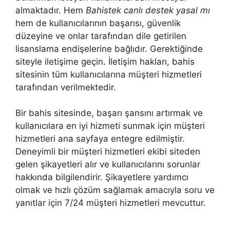
almaktadır. Hem
Bahistek canlı destek yasal mı
hem de kullanıcılarının başarısı, güvenlik
düzeyine ve onlar tarafından dile getirilen
lisanslama endişelerine bağlıdır. Gerektiğinde
siteyle iletişime geçin. İletişim hakları, bahis
sitesinin tüm kullanıcılarına müşteri hizmetleri
tarafından verilmektedir.
Bir bahis sitesinde, başarı şansını artırmak ve
kullanıcılara en iyi hizmeti sunmak için müşteri
hizmetleri ana sayfaya entegre edilmiştir.
Deneyimli bir müşteri hizmetleri ekibi siteden
gelen şikayetleri alır ve kullanıcılarını sorunlar
hakkında bilgilendirir. Şikayetlere yardımcı
olmak ve hızlı çözüm sağlamak amacıyla soru ve
yanıtlar için 7/24 müşteri hizmetleri mevcuttur.