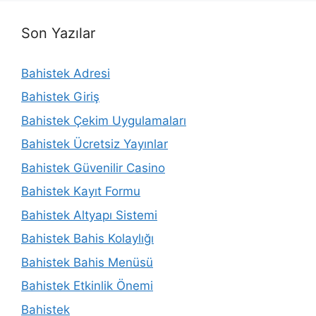
Son Yazılar
Bahistek Adresi
Bahistek Giriş
Bahistek Çekim Uygulamaları
Bahistek Ücretsiz Yayınlar
Bahistek Güvenilir Casino
Bahistek Kayıt Formu
Bahistek Altyapı Sistemi
Bahistek Bahis Kolaylığı
Bahistek Bahis Menüsü
Bahistek Etkinlik Önemi
Bahistek