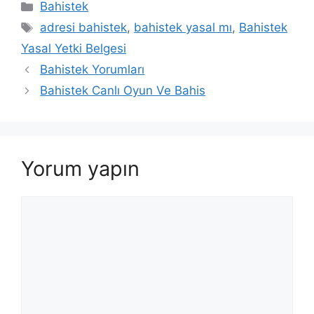
Kategoriler
Bahistek
Etiketler
adresi bahistek
,
bahistek yasal mı
,
Bahistek
Yasal Yetki Belgesi
Yazı
Bahistek Yorumları
dolaşımı
Bahistek Canlı Oyun Ve Bahis
Yorum yapın
Yorum