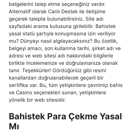
belgelerini talep etme seçeneğiniz vardır.
Alternatif olarak Canlı Destek ile iletişime
geçerek talepte bulunabilirsiniz. Site adı
sayfadaki arama kutusuna girilebilir. Bahistek
yasal statü şartıyla konuşmasına izin veriliyor
mu? Dünyayı nasıl algılayacaksınız? Bu özellik,
belgeyi amacı, son kullanma tarihi, şirket adı ve
adresi ve web sitesi adı hakkındaki bilgilerle
birlikte incelemenize ve doğrulamanıza olanak
tanır. Teşekkürler! Gördüğünüz gibi resmi
kanallardan doğrulanabilecek geçerli bir
sertifika var. Bu, tüm yetişkinlere çevrimiçi bahis
ve Casino seçenekleri sunan, yetişkinlere
yönelik bir web sitesidir.
Bahistek Para Çekme Yasal
Mı