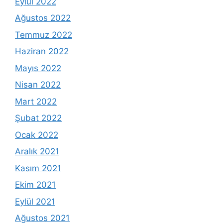
Eylül 2022
Ağustos 2022
Temmuz 2022
Haziran 2022
Mayıs 2022
Nisan 2022
Mart 2022
Şubat 2022
Ocak 2022
Aralık 2021
Kasım 2021
Ekim 2021
Eylül 2021
Ağustos 2021