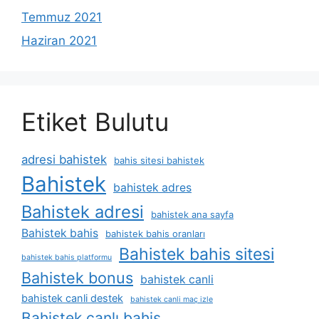
Temmuz 2021
Haziran 2021
Etiket Bulutu
adresi bahistek
bahis sitesi bahistek
Bahistek
bahistek adres
Bahistek adresi
bahistek ana sayfa
Bahistek bahis
bahistek bahis oranları
Bahistek bahis sitesi
bahistek bahis platformu
Bahistek bonus
bahistek canli
bahistek canli destek
bahistek canli maç izle
Bahistek canlı bahis