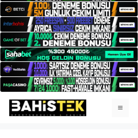
İçeriğe
atla
Menü