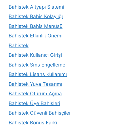
Bahistek Altyapı Sistemi
Bahistek Bahis Kolaylığı
Bahistek Bahis Menüsü
Bahistek Etkinlik Önemi
Bahistek
Bahistek Kullanıcı Girişi
Bahistek Sms Engelleme
Bahistek Lisans Kullanımı
Bahistek Yuva Tasarımı
Bahistek Oturum Açma
Bahistek Üye Bahisleri
Bahistek Güvenli Bahisçiler
Bahistek Bonus Farkı