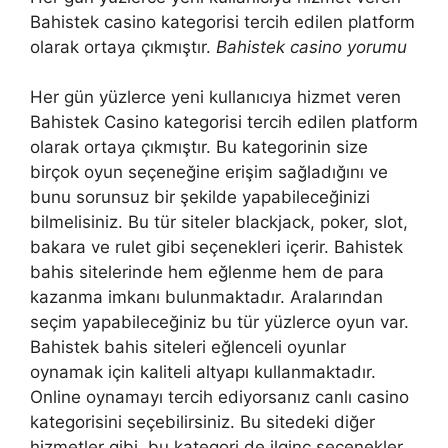
Bahistek casino kategorisi tercih edilen platform
olarak ortaya çıkmıştır.
Bahistek casino yorumu
Her gün yüzlerce yeni kullanıcıya hizmet veren
Bahistek Casino kategorisi tercih edilen platform
olarak ortaya çıkmıştır. Bu kategorinin size
birçok oyun seçeneğine erişim sağladığını ve
bunu sorunsuz bir şekilde yapabileceğinizi
bilmelisiniz. Bu tür siteler blackjack, poker, slot,
bakara ve rulet gibi seçenekleri içerir. Bahistek
bahis sitelerinde hem eğlenme hem de para
kazanma imkanı bulunmaktadır. Aralarından
seçim yapabileceğiniz bu tür yüzlerce oyun var.
Bahistek bahis siteleri eğlenceli oyunlar
oynamak için kaliteli altyapı kullanmaktadır.
Online oynamayı tercih ediyorsanız canlı casino
kategorisini seçebilirsiniz. Bu sitedeki diğer
hizmetler gibi, bu kategori de ilginç seçenekler