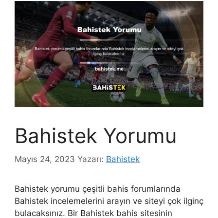
Bahistek Yorumu
Mayıs 24, 2023
Yazarı:
Bahistek
Bahistek yorumu çeşitli bahis forumlarında
Bahistek incelemelerini arayın ve siteyi çok ilginç
bulacaksınız. Bir Bahistek bahis sitesinin