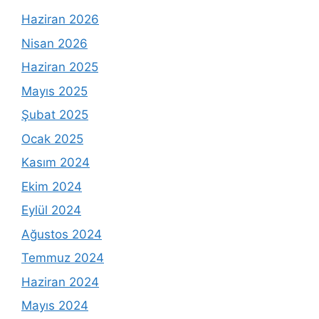
Haziran 2026
Nisan 2026
Haziran 2025
Mayıs 2025
Şubat 2025
Ocak 2025
Kasım 2024
Ekim 2024
Eylül 2024
Ağustos 2024
Temmuz 2024
Haziran 2024
Mayıs 2024