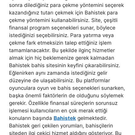
sonra dilediğiniz para çekme yöntemini seçerek
kazandığınız tutarı çekmek için Bahistek para
çekme yöntemini kullanabilirsiniz. Site, çeşitli
finansal program seçenekleri sunar, böylece
istediğinizi seçebilirsiniz. Para yatırma veya
çekme fark etmeksizin talep ettiğiniz işlem
tamamlanacaktır. Bu şekilde ilginç hizmetler
almak için hiç beklemenize gerek kalmadan
Bahistek bahis sitesinin keyfini çıkarabilirsiniz.
Eğlenirken aynı zamanda istediğiniz gelir
düzeyine de ulaşabilirsiniz. Bu platformlar
oyunculara oyun ve bahis seçenekleri sunarken,
başka önemli faktörlerin de olduğunu söylemek
gerekir. Özellikle finansal süreçlerin sorunsuz
işlemesi kullanıcıların en çok merak ettiği
konuların başında
Bahistek
gelmektedir.
Bahistek geri çekilen yorumları, bahisçilerin
siteden ilgi çekici hizmet aldığını gösteriyor. Bu