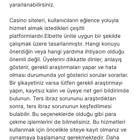
yararlanabilirsiniz.
Casino siteleri, kullanıcıların eğlence yoluyla
hizmet almak istedikleri çeşitli
platformlardır.Elbette ünite uygun bir şekilde
çalışmak üzere tasarlanmıştır. Hangi konuyu
önerdiğin veya hangi yardıma ihtiyacın olduğu
önemli değil. Üyelerini dikkatle dinler, anlayış
gösterir, gerekli araştırmaları yapar ve hata
olması durumunda yol gösterici sorular sorarlar.
Bir şikayetiniz varsa lütfen gerekli araştırmayı
yapın, kayıtsız kalın ve üyeye net geri bildirimde
bulunun. Ters ibraz sorununu araştırdıktan
sonra, ters ibraz sorununun keşfedilmesi
bulabilir. Bu seçeneklerde olduğu gibi para
çekme işlemlerini de bilmelisiniz. Bu hizmetleri
kullanmak için öncelikle siteye kayıt olmanız ve
oynamaya başlamanız gerekmektedir. Daha