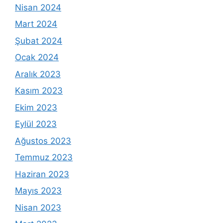
Nisan 2024
Mart 2024
Şubat 2024
Ocak 2024
Aralık 2023
Kasım 2023
Ekim 2023
Eylül 2023
Ağustos 2023
Temmuz 2023
Haziran 2023
Mayıs 2023
Nisan 2023