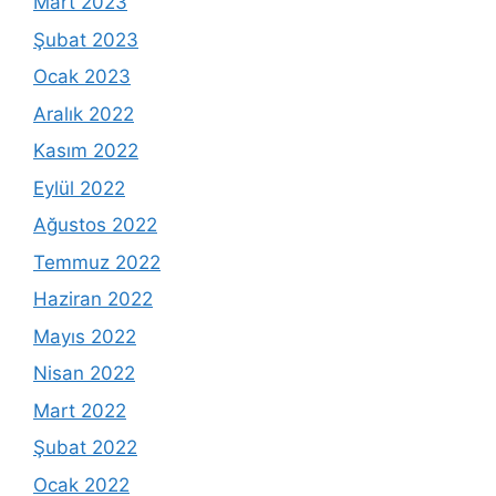
Mart 2023
Şubat 2023
Ocak 2023
Aralık 2022
Kasım 2022
Eylül 2022
Ağustos 2022
Temmuz 2022
Haziran 2022
Mayıs 2022
Nisan 2022
Mart 2022
Şubat 2022
Ocak 2022