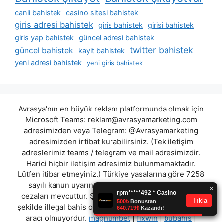
canli bahistek
casino sitesi bahistek
giris adresi bahistek
giris bahistek
girisi bahistek
giris yap bahistek
güncel adresi bahistek
twitter bahistek
güncel bahistek
kayit bahistek
yeni adresi bahistek
yeni giris bahistek
Avrasya'nın en büyük reklam platformunda olmak için
Microsoft Teams:
reklam@avrasyamarketing.com
adresimizden veya Telegram: @Avrasyamarketing
adresimizden irtibat kurabilirsiniz. (Tek iletişim
adreslerimiz teams / telegram ve mail adresimizdir.
Harici hiçbir iletişim adresimiz bulunmamaktadır.
Lütfen itibar etmeyiniz.) Türkiye yasalarına göre 7258
sayılı kanun uyarınca yasa dışı bahis oynamanın
cezaları mevcuttur. Şu an bulunduğunuz site hiç bir
şekilde illegal bahis oyunları oynatmıyor ve oynamaya
aracı olmuyordur.
magnumbet
|
fixwin
|
bubahis
|