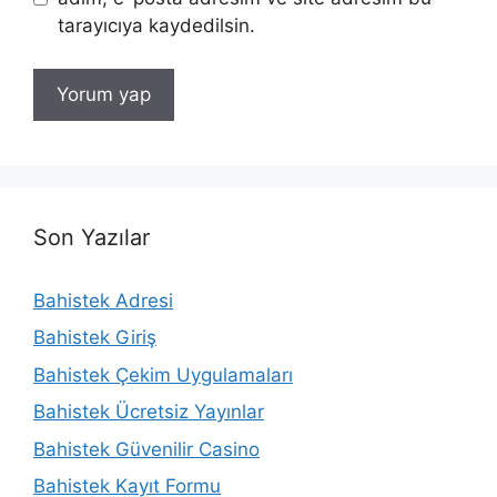
tarayıcıya kaydedilsin.
Son Yazılar
Bahistek Adresi
Bahistek Giriş
Bahistek Çekim Uygulamaları
Bahistek Ücretsiz Yayınlar
Bahistek Güvenilir Casino
Bahistek Kayıt Formu