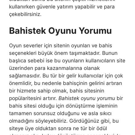
kullanırken güvenle yatırım yapabilir ve para
çekebilirsiniz.
Bahistek Oyunu Yorumu
Oyun severler için sitenin oyunları ve bahis
seçenekleri büyük önem taşımaktadır. Bunun
başlıca sebebi ise bu oyunların kullanıcıların site
üzerinden para kazanmalarına olanak
sağlamasıdır. Bu tür bir gelir kullanıcılar için çok
önemlidir, bu nedenle bahisçinin gelirini artıran
bir hizmete sahip olmak, bahis sitesinin
popülaritesini artırır.
Bahistek oyunu yorumu
bir
bahis sitesi olduğu için dönüştürme işleminin
tamamen sorunsuz olduğunu ve asla sıkıcı
olmadığını söyleyebiliriz. Gördüğünüz gibi, bu
siteye üye olduktan sonra ne tür bir ödül