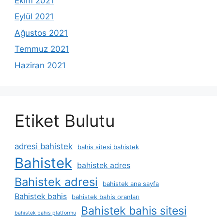
Ekim 2021
Eylül 2021
Ağustos 2021
Temmuz 2021
Haziran 2021
Etiket Bulutu
adresi bahistek
bahis sitesi bahistek
Bahistek
bahistek adres
Bahistek adresi
bahistek ana sayfa
Bahistek bahis
bahistek bahis oranları
Bahistek bahis sitesi
bahistek bahis platformu