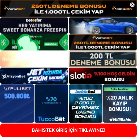
×
BAHISTEK GİRİŞ İÇİN TIKLAYINIZ!