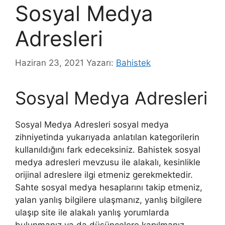
Sosyal Medya
Adresleri
Haziran 23, 2021
Yazarı:
Bahistek
Sosyal Medya Adresleri
Sosyal Medya Adresleri sosyal medya
zihniyetinda yukarıyada anlatılan kategorilerin
kullanıldığını fark edeceksiniz. Bahistek sosyal
medya adresleri mevzusu ile alakalı, kesinlikle
orijinal adreslere ilgi etmeniz gerekmektedir.
Sahte sosyal medya hesaplarını takip etmeniz,
yalan yanlış bilgilere ulaşmanız, yanlış bilgilere
ulaşıp site ile alakalı yanlış yorumlarda