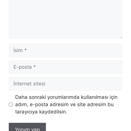
İsim
E-
posta
İnternet
sitesi
Daha sonraki yorumlarımda kullanılması için
adım, e-posta adresim ve site adresim bu
tarayıcıya kaydedilsin.