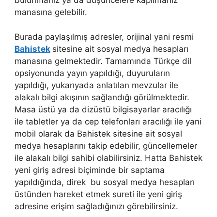
bulunmanız ya da düşüncelere kapılmanız
manasına gelebilir.
Burada paylaşılmış adresler, orijinal yani resmi
Bahistek
sitesine ait sosyal medya hesapları
manasına gelmektedir. Tamamında Türkçe dil
opsiyonunda yayın yapıldığı, duyuruların
yapıldığı, yukarıyada anlatılan mevzular ile
alakalı bilgi akışının sağlandığı görülmektedir.
Masa üstü ya da dizüstü bilgisayarlar aracılığı
ile tabletler ya da cep telefonları aracılığı ile yani
mobil olarak da Bahistek sitesine ait sosyal
medya hesaplarını takip edebilir, güncellemeler
ile alakalı bilgi sahibi olabilirsiniz. Hatta Bahistek
yeni giriş adresi biçiminde bir saptama
yapıldığında, direk bu sosyal medya hesapları
üstünden hareket etmek sureti ile yeni giriş
adresine erişim sağladığınızı görebilirsiniz.