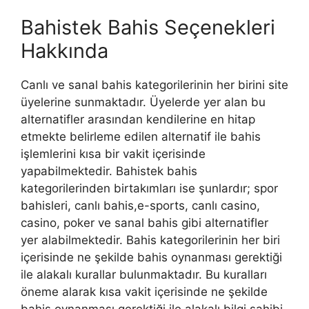
Bahistek Bahis Seçenekleri
Hakkında
Canlı ve sanal bahis kategorilerinin her birini site
üyelerine sunmaktadır. Üyelerde yer alan bu
alternatifler arasından kendilerine en hitap
etmekte belirleme edilen alternatif ile bahis
işlemlerini kısa bir vakit içerisinde
yapabilmektedir. Bahistek bahis
kategorilerinden birtakımları ise şunlardır; spor
bahisleri, canlı bahis,e-sports, canlı casino,
casino, poker ve sanal bahis gibi alternatifler
yer alabilmektedir. Bahis kategorilerinin her biri
içerisinde ne şekilde bahis oynanması gerektiği
ile alakalı kurallar bulunmaktadır. Bu kuralları
öneme alarak kısa vakit içerisinde ne şekilde
bahis oynanması gerektiği ile alakalı bilgi sahibi