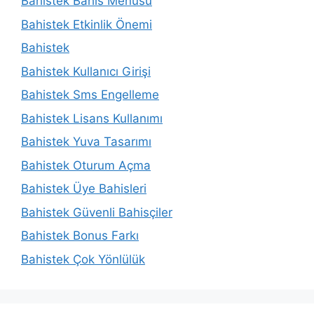
Bahistek Bahis Menüsü
Bahistek Etkinlik Önemi
Bahistek
Bahistek Kullanıcı Girişi
Bahistek Sms Engelleme
Bahistek Lisans Kullanımı
Bahistek Yuva Tasarımı
Bahistek Oturum Açma
Bahistek Üye Bahisleri
Bahistek Güvenli Bahisçiler
Bahistek Bonus Farkı
Bahistek Çok Yönlülük