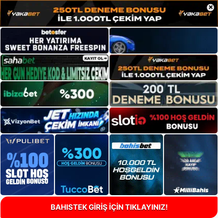
×
BAHISTEK GİRİŞ İÇİN TIKLAYINIZ!