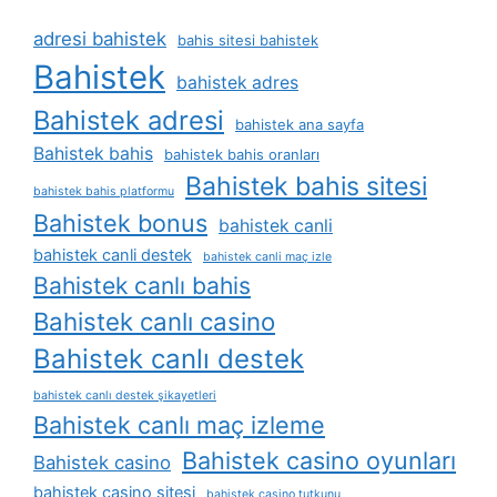
adresi bahistek
bahis sitesi bahistek
Bahistek
bahistek adres
Bahistek adresi
bahistek ana sayfa
Bahistek bahis
bahistek bahis oranları
Bahistek bahis sitesi
bahistek bahis platformu
Bahistek bonus
bahistek canli
bahistek canli destek
bahistek canli maç izle
Bahistek canlı bahis
Bahistek canlı casino
Bahistek canlı destek
bahistek canlı destek şikayetleri
Bahistek canlı maç izleme
Bahistek casino oyunları
Bahistek casino
bahistek casino sitesi
bahistek casino tutkunu