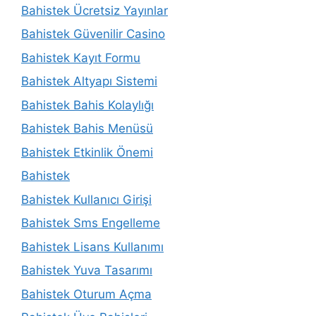
Bahistek Ücretsiz Yayınlar
Bahistek Güvenilir Casino
Bahistek Kayıt Formu
Bahistek Altyapı Sistemi
Bahistek Bahis Kolaylığı
Bahistek Bahis Menüsü
Bahistek Etkinlik Önemi
Bahistek
Bahistek Kullanıcı Girişi
Bahistek Sms Engelleme
Bahistek Lisans Kullanımı
Bahistek Yuva Tasarımı
Bahistek Oturum Açma