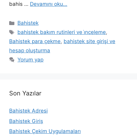
bahis …
Devamını oku…
Kategoriler
Bahistek
Etiketler
bahistek bakım rutinleri ve i̇nceleme
,
Bahistek para çekme
,
bahistek site girişi ve
hesap oluşturma
Yorum yap
Son Yazılar
Bahistek Adresi
Bahistek Giriş
Bahistek Çekim Uygulamaları