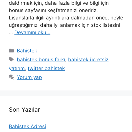
daldırmak için, daha fazla bilgi ve bilgi için
bonus sayfasını keşfetmenizi öneririz.
Lisanslarla ilgili ayrıntılara dalmadan önce, neyle
uğraştığımızı daha iyi anlamak için stok listesini
…
Devamını oku…
Kategoriler
Bahistek
Etiketler
bahistek bonus farkı
,
bahistek ücretsiz
yatırım
,
twitter bahistek
Yorum yap
Son Yazılar
Bahistek Adresi