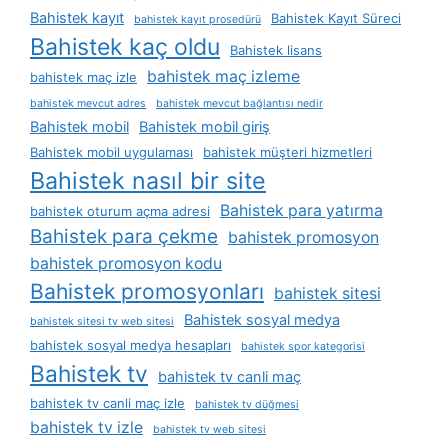
Bahistek kayıt
Bahistek Kayıt Süreci
bahistek kayıt prosedürü
Bahistek kaç oldu
Bahistek lisans
bahistek maç izleme
bahistek maç izle
bahistek mevcut adres
bahistek mevcut bağlantısı nedir
Bahistek mobil
Bahistek mobil giriş
Bahistek mobil uygulaması
bahistek müşteri hizmetleri
Bahistek nasıl bir site
Bahistek para yatırma
bahistek oturum açma adresi
Bahistek para çekme
bahistek promosyon
bahistek promosyon kodu
Bahistek promosyonları
bahistek sitesi
Bahistek sosyal medya
bahistek sitesi tv web sitesi
bahistek sosyal medya hesapları
bahistek spor kategorisi
Bahistek tv
bahistek tv canli maç
bahistek tv canli maç izle
bahistek tv düğmesi
bahistek tv izle
bahistek tv web sitesi