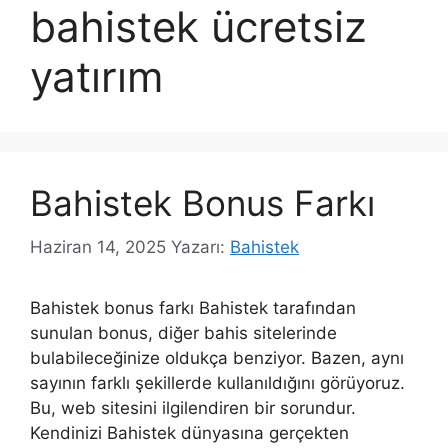
bahistek ücretsiz
yatırım
Bahistek Bonus Farkı
Haziran 14, 2025
Yazarı:
Bahistek
Bahistek bonus farkı Bahistek tarafından
sunulan bonus, diğer bahis sitelerinde
bulabileceğinize oldukça benziyor. Bazen, aynı
sayının farklı şekillerde kullanıldığını görüyoruz.
Bu, web sitesini ilgilendiren bir sorundur.
Kendinizi Bahistek dünyasına gerçekten