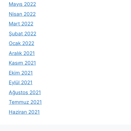
Mayıs 2022
Nisan 2022
Mart 2022
Şubat 2022
Ocak 2022
Aralık 2021
Kasım 2021
Ekim 2021
Eylül 2021
Ağustos 2021
Temmuz 2021
Haziran 2021