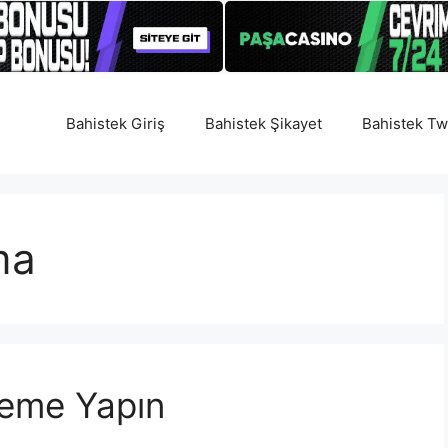
Bahistek Giriş
Bahistek Şikayet
Bahistek Tw
ma
deme Yapın