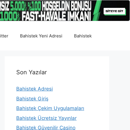
itter
Bahistek Yeni Adresi
Bahistek
Son Yazılar
Bahistek Adresi
Bahistek Giriş
Bahistek Çekim Uygulamaları
Bahistek Ücretsiz Yayınlar
Bahistek Güvenilir Casino