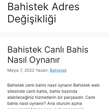
Bahistek Adres
Değişikliği
Bahistek Canlı Bahis
Nasıl Oynanır
Mayıs 7, 2022
Yazarı:
Bahistek
Bahistek canlı bahis nasıl oynanır Bahistek web
sitesinde canlı bahis, bahis bazında
alabileceğiniz hizmetlerin bir parçasıdır. Canlı
bahis nasıl oynanır? Ana oturum açma