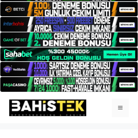
İçeriğe
atla
Menü