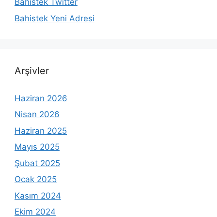
Bahistek Twitter
Bahistek Yeni Adresi
Arşivler
Haziran 2026
Nisan 2026
Haziran 2025
Mayıs 2025
Şubat 2025
Ocak 2025
Kasım 2024
Ekim 2024