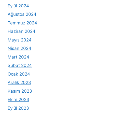
Eylül 2024
Ağustos 2024
Temmuz 2024
Haziran 2024
Mayıs 2024
Nisan 2024
Mart 2024
Şubat 2024
Ocak 2024
Aralık 2023
Kasım 2023
Ekim 2023
Eylül 2023