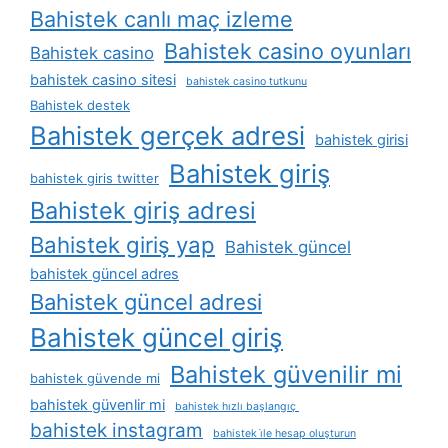
Bahistek canlı maç izleme
Bahistek casino oyunları
Bahistek casino
bahistek casino sitesi
bahistek casino tutkunu
Bahistek destek
Bahistek gerçek adresi
bahistek girisi
Bahistek giriş
bahistek giris twitter
Bahistek giriş adresi
Bahistek giriş yap
Bahistek güncel
bahistek güncel adres
Bahistek güncel adresi
Bahistek güncel giriş
Bahistek güvenilir mi
bahistek güvende mi
bahistek güvenlir mi
bahistek hızlı başlangıç ​
bahistek instagram
bahistek i̇le hesap oluşturun