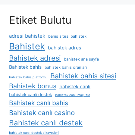
Etiket Bulutu
adresi bahistek
bahis sitesi bahistek
Bahistek
bahistek adres
Bahistek adresi
bahistek ana sayfa
Bahistek bahis
bahistek bahis oranları
Bahistek bahis sitesi
bahistek bahis platformu
Bahistek bonus
bahistek canli
bahistek canli destek
bahistek canli maç izle
Bahistek canlı bahis
Bahistek canlı casino
Bahistek canlı destek
bahistek canlı destek şikayetleri