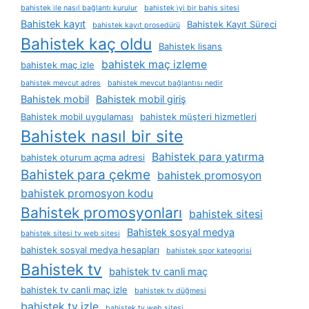
bahistek i̇le nasıl bağlantı kurulur
bahistek i̇yi bir bahis sitesi
Bahistek kayıt
Bahistek Kayıt Süreci
bahistek kayıt prosedürü
Bahistek kaç oldu
Bahistek lisans
bahistek maç izleme
bahistek maç izle
bahistek mevcut adres
bahistek mevcut bağlantısı nedir
Bahistek mobil
Bahistek mobil giriş
Bahistek mobil uygulaması
bahistek müşteri hizmetleri
Bahistek nasıl bir site
Bahistek para yatırma
bahistek oturum açma adresi
Bahistek para çekme
bahistek promosyon
bahistek promosyon kodu
Bahistek promosyonları
bahistek sitesi
Bahistek sosyal medya
bahistek sitesi tv web sitesi
bahistek sosyal medya hesapları
bahistek spor kategorisi
Bahistek tv
bahistek tv canli maç
bahistek tv canli maç izle
bahistek tv düğmesi
bahistek tv izle
bahistek tv web sitesi