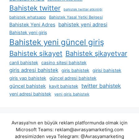
Bahistek twitter
bahistek twitter etkinliği
bahistek whatsapp
Bahistek Yasal Yetki Belgesi
bahistek yeni adresi
Bahistek Yeni Adres
Bahistek yeni giriş
Bahistek yeni güncel giriş
Bahistek şikayet
Bahistek şikayetvar
canli bahistek
casino sitesi bahistek
giris adresi bahistek
giris bahistek
girisi bahistek
giris yap bahistek
güncel adresi bahistek
twitter bahistek
güncel bahistek
kayit bahistek
yeni adresi bahistek
yeni giris bahistek
Avrasya'nın en büyük reklam platformunda olmak için
Microsoft Teams:
reklam@avrasyamarketing.com
adresimizden veya Telegram: @Avrasyamarketing