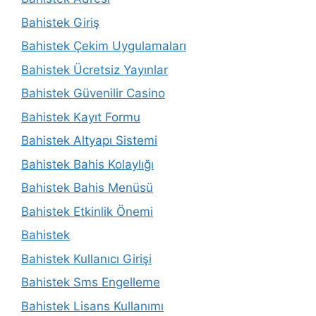
Bahistek Giriş
Bahistek Çekim Uygulamaları
Bahistek Ücretsiz Yayınlar
Bahistek Güvenilir Casino
Bahistek Kayıt Formu
Bahistek Altyapı Sistemi
Bahistek Bahis Kolaylığı
Bahistek Bahis Menüsü
Bahistek Etkinlik Önemi
Bahistek
Bahistek Kullanıcı Girişi
Bahistek Sms Engelleme
Bahistek Lisans Kullanımı