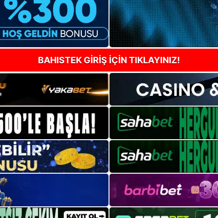
BAHISTEK GİRİŞ İÇİN TIKLAYINIZ!