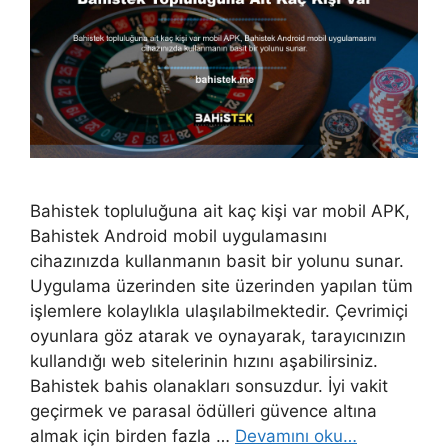
Bahistek topluluğuna ait kaç kişi var mobil APK,
Bahistek Android mobil uygulamasını
cihazınızda kullanmanın basit bir yolunu sunar.
Uygulama üzerinden site üzerinden yapılan tüm
işlemlere kolaylıkla ulaşılabilmektedir. Çevrimiçi
oyunlara göz atarak ve oynayarak, tarayıcınızın
kullandığı web sitelerinin hızını aşabilirsiniz.
Bahistek bahis olanakları sonsuzdur. İyi vakit
geçirmek ve parasal ödülleri güvence altına
almak için birden fazla …
Devamını oku…