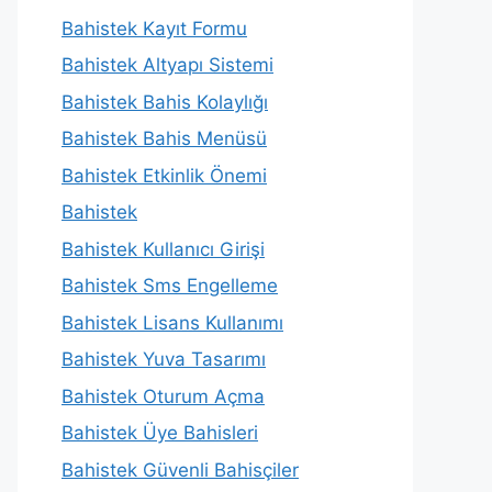
Bahistek Kayıt Formu
Bahistek Altyapı Sistemi
Bahistek Bahis Kolaylığı
Bahistek Bahis Menüsü
Bahistek Etkinlik Önemi
Bahistek
Bahistek Kullanıcı Girişi
Bahistek Sms Engelleme
Bahistek Lisans Kullanımı
Bahistek Yuva Tasarımı
Bahistek Oturum Açma
Bahistek Üye Bahisleri
Bahistek Güvenli Bahisçiler