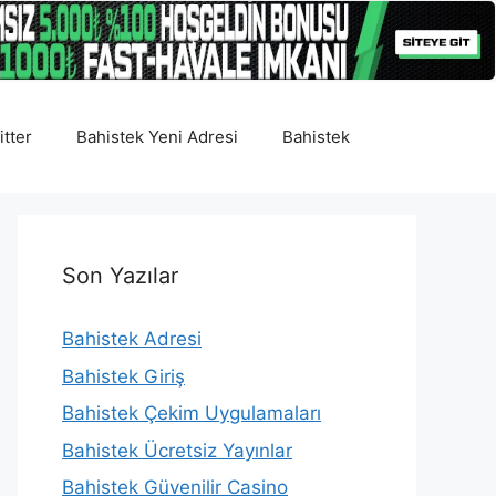
itter
Bahistek Yeni Adresi
Bahistek
Son Yazılar
Bahistek Adresi
Bahistek Giriş
Bahistek Çekim Uygulamaları
Bahistek Ücretsiz Yayınlar
Bahistek Güvenilir Casino