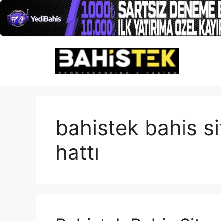
İçeriğe
atla
bahistek bahis si
hattı