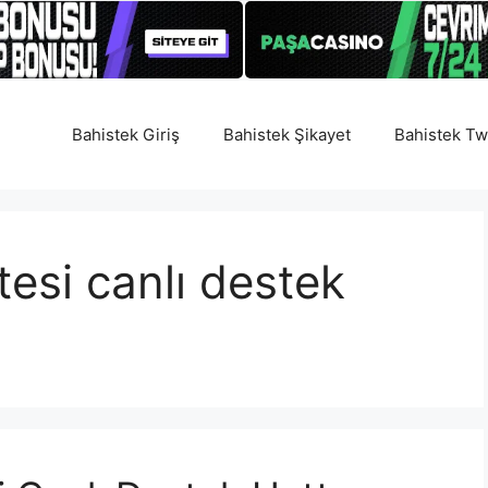
Bahistek Giriş
Bahistek Şikayet
Bahistek Tw
tesi canlı destek