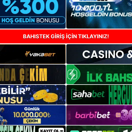
BAHISTEK GİRİŞ İÇİN TIKLAYINIZ!