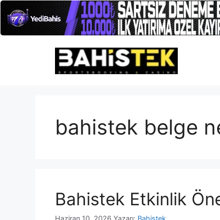
İçeriğe
atla
bahistek belge n
Bahistek Etkinlik Ön
Haziran 10, 2026
Yazarı:
Bahistek