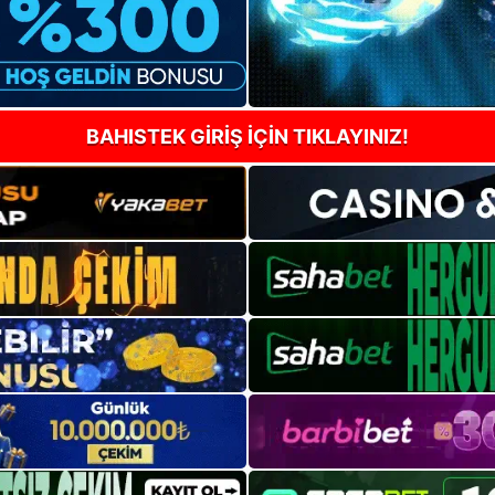
BAHISTEK GİRİŞ İÇİN TIKLAYINIZ!