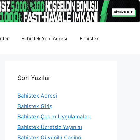
itter
Bahistek Yeni Adresi
Bahistek
Son Yazılar
Bahistek Adresi
Bahistek Giriş
Bahistek Çekim Uygulamaları
Bahistek Ücretsiz Yayınlar
Bahistek Güvenilir Casino