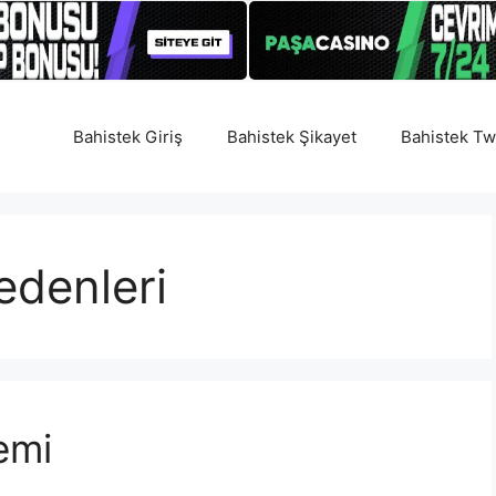
Bahistek Giriş
Bahistek Şikayet
Bahistek Tw
edenleri
emi