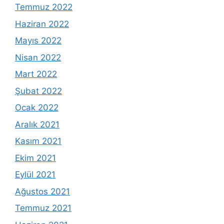
Temmuz 2022
Haziran 2022
Mayıs 2022
Nisan 2022
Mart 2022
Şubat 2022
Ocak 2022
Aralık 2021
Kasım 2021
Ekim 2021
Eylül 2021
Ağustos 2021
Temmuz 2021