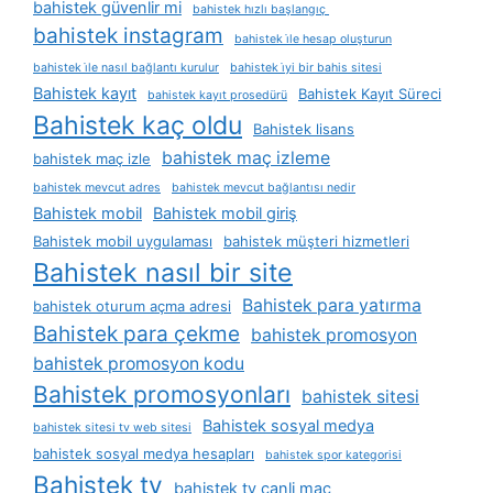
bahistek güvenlir mi
bahistek hızlı başlangıç ​
bahistek instagram
bahistek i̇le hesap oluşturun
bahistek i̇le nasıl bağlantı kurulur
bahistek i̇yi bir bahis sitesi
Bahistek kayıt
Bahistek Kayıt Süreci
bahistek kayıt prosedürü
Bahistek kaç oldu
Bahistek lisans
bahistek maç izleme
bahistek maç izle
bahistek mevcut adres
bahistek mevcut bağlantısı nedir
Bahistek mobil
Bahistek mobil giriş
Bahistek mobil uygulaması
bahistek müşteri hizmetleri
Bahistek nasıl bir site
Bahistek para yatırma
bahistek oturum açma adresi
Bahistek para çekme
bahistek promosyon
bahistek promosyon kodu
Bahistek promosyonları
bahistek sitesi
Bahistek sosyal medya
bahistek sitesi tv web sitesi
bahistek sosyal medya hesapları
bahistek spor kategorisi
Bahistek tv
bahistek tv canli maç