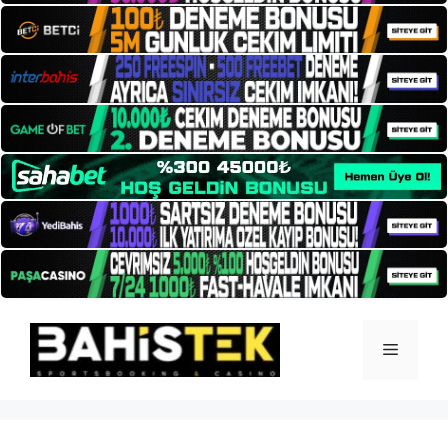
İçeriğe
atla
Menü