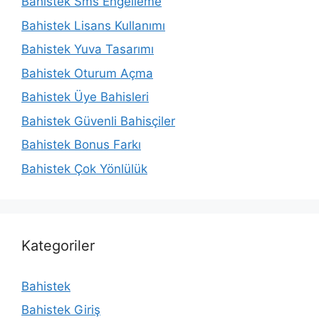
Bahistek Sms Engelleme
Bahistek Lisans Kullanımı
Bahistek Yuva Tasarımı
Bahistek Oturum Açma
Bahistek Üye Bahisleri
Bahistek Güvenli Bahisçiler
Bahistek Bonus Farkı
Bahistek Çok Yönlülük
Kategoriler
Bahistek
Bahistek Giriş