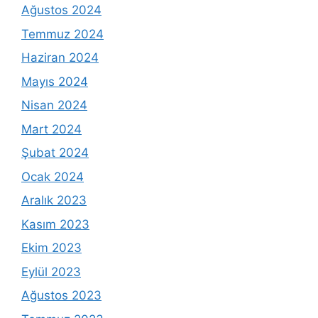
Ağustos 2024
Temmuz 2024
Haziran 2024
Mayıs 2024
Nisan 2024
Mart 2024
Şubat 2024
Ocak 2024
Aralık 2023
Kasım 2023
Ekim 2023
Eylül 2023
Ağustos 2023