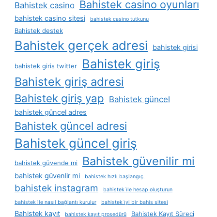
Bahistek casino oyunları
Bahistek casino
bahistek casino sitesi
bahistek casino tutkunu
Bahistek destek
Bahistek gerçek adresi
bahistek girisi
Bahistek giriş
bahistek giris twitter
Bahistek giriş adresi
Bahistek giriş yap
Bahistek güncel
bahistek güncel adres
Bahistek güncel adresi
Bahistek güncel giriş
Bahistek güvenilir mi
bahistek güvende mi
bahistek güvenlir mi
bahistek hızlı başlangıç ​
bahistek instagram
bahistek i̇le hesap oluşturun
bahistek i̇le nasıl bağlantı kurulur
bahistek i̇yi bir bahis sitesi
Bahistek kayıt
Bahistek Kayıt Süreci
bahistek kayıt prosedürü