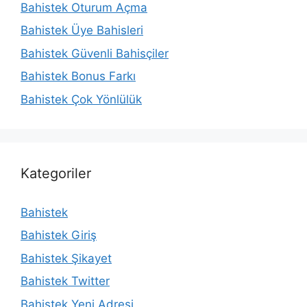
Bahistek Oturum Açma
Bahistek Üye Bahisleri
Bahistek Güvenli Bahisçiler
Bahistek Bonus Farkı
Bahistek Çok Yönlülük
Kategoriler
Bahistek
Bahistek Giriş
Bahistek Şikayet
Bahistek Twitter
Bahistek Yeni Adresi