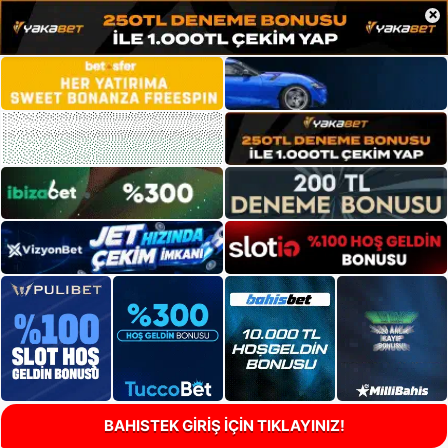
×
BAHISTEK GİRİŞ İÇİN TIKLAYINIZ!