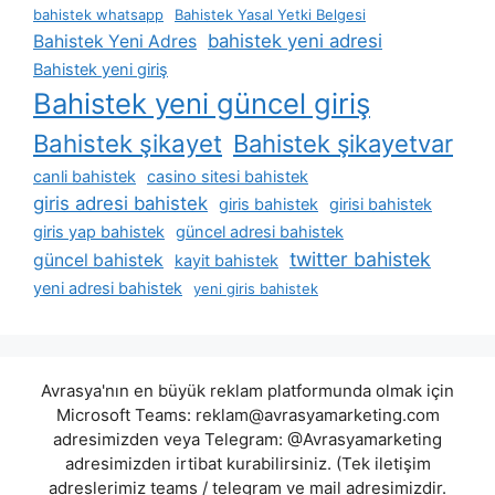
bahistek whatsapp
Bahistek Yasal Yetki Belgesi
bahistek yeni adresi
Bahistek Yeni Adres
Bahistek yeni giriş
Bahistek yeni güncel giriş
Bahistek şikayet
Bahistek şikayetvar
canli bahistek
casino sitesi bahistek
giris adresi bahistek
giris bahistek
girisi bahistek
giris yap bahistek
güncel adresi bahistek
twitter bahistek
güncel bahistek
kayit bahistek
yeni adresi bahistek
yeni giris bahistek
Avrasya'nın en büyük reklam platformunda olmak için
Microsoft Teams:
reklam@avrasyamarketing.com
adresimizden veya Telegram: @Avrasyamarketing
adresimizden irtibat kurabilirsiniz. (Tek iletişim
adreslerimiz teams / telegram ve mail adresimizdir.