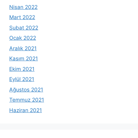
Nisan 2022
Mart 2022
Şubat 2022
Ocak 2022
Aralık 2021
Kasım 2021
Ekim 2021
Eylül 2021
Ağustos 2021
Temmuz 2021
Haziran 2021