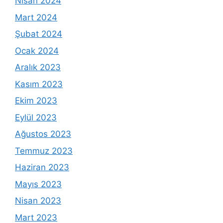
Nisan 2024
Mart 2024
Şubat 2024
Ocak 2024
Aralık 2023
Kasım 2023
Ekim 2023
Eylül 2023
Ağustos 2023
Temmuz 2023
Haziran 2023
Mayıs 2023
Nisan 2023
Mart 2023