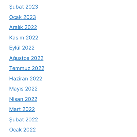
Şubat 2023
Ocak 2023
Aralık 2022
Kasım 2022
Eylül 2022
Ağustos 2022
Temmuz 2022
Haziran 2022
Mayıs 2022
Nisan 2022
Mart 2022
Şubat 2022
Ocak 2022