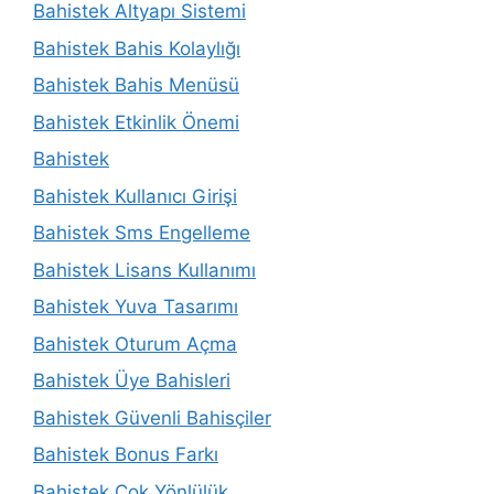
Bahistek Altyapı Sistemi
Bahistek Bahis Kolaylığı
Bahistek Bahis Menüsü
Bahistek Etkinlik Önemi
Bahistek
Bahistek Kullanıcı Girişi
Bahistek Sms Engelleme
Bahistek Lisans Kullanımı
Bahistek Yuva Tasarımı
Bahistek Oturum Açma
Bahistek Üye Bahisleri
Bahistek Güvenli Bahisçiler
Bahistek Bonus Farkı
Bahistek Çok Yönlülük