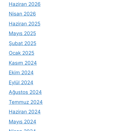
Haziran 2026
Nisan 2026
Haziran 2025
Mayıs 2025
Şubat 2025
Ocak 2025
Kasım 2024
Ekim 2024
Eylül 2024
Ağustos 2024
Temmuz 2024
Haziran 2024
Mayıs 2024