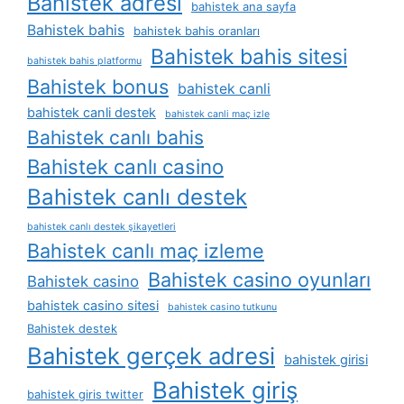
Bahistek adresi
bahistek ana sayfa
Bahistek bahis
bahistek bahis oranları
Bahistek bahis sitesi
bahistek bahis platformu
Bahistek bonus
bahistek canli
bahistek canli destek
bahistek canli maç izle
Bahistek canlı bahis
Bahistek canlı casino
Bahistek canlı destek
bahistek canlı destek şikayetleri
Bahistek canlı maç izleme
Bahistek casino oyunları
Bahistek casino
bahistek casino sitesi
bahistek casino tutkunu
Bahistek destek
Bahistek gerçek adresi
bahistek girisi
Bahistek giriş
bahistek giris twitter