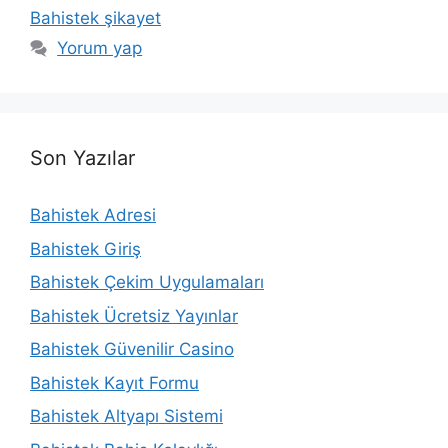
Bahistek şikayet
Yorum yap
Son Yazılar
Bahistek Adresi
Bahistek Giriş
Bahistek Çekim Uygulamaları
Bahistek Ücretsiz Yayınlar
Bahistek Güvenilir Casino
Bahistek Kayıt Formu
Bahistek Altyapı Sistemi