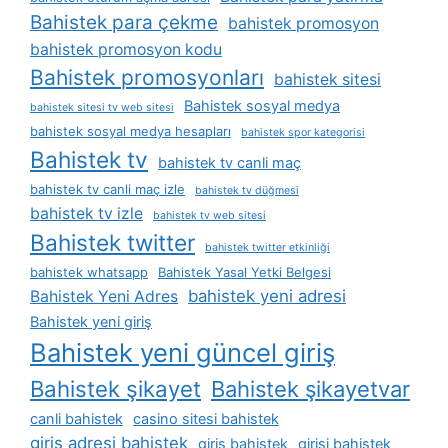
Bahistek para çekme
bahistek promosyon
bahistek promosyon kodu
Bahistek promosyonları
bahistek sitesi
Bahistek sosyal medya
bahistek sitesi tv web sitesi
bahistek sosyal medya hesapları
bahistek spor kategorisi
Bahistek tv
bahistek tv canli maç
bahistek tv canli maç izle
bahistek tv düğmesi
bahistek tv izle
bahistek tv web sitesi
Bahistek twitter
bahistek twitter etkinliği
bahistek whatsapp
Bahistek Yasal Yetki Belgesi
bahistek yeni adresi
Bahistek Yeni Adres
Bahistek yeni giriş
Bahistek yeni güncel giriş
Bahistek şikayet
Bahistek şikayetvar
canli bahistek
casino sitesi bahistek
giris adresi bahistek
giris bahistek
girisi bahistek