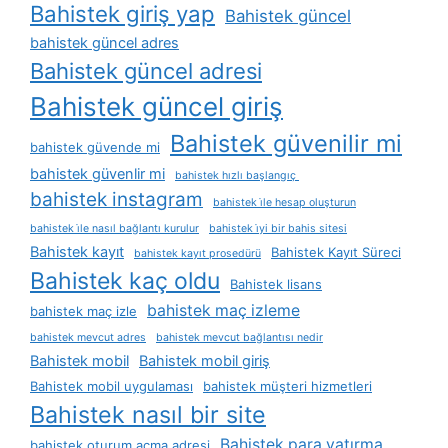
Bahistek giriş yap
Bahistek güncel
bahistek güncel adres
Bahistek güncel adresi
Bahistek güncel giriş
Bahistek güvenilir mi
bahistek güvende mi
bahistek güvenlir mi
bahistek hızlı başlangıç ​
bahistek instagram
bahistek i̇le hesap oluşturun
bahistek i̇le nasıl bağlantı kurulur
bahistek i̇yi bir bahis sitesi
Bahistek kayıt
Bahistek Kayıt Süreci
bahistek kayıt prosedürü
Bahistek kaç oldu
Bahistek lisans
bahistek maç izleme
bahistek maç izle
bahistek mevcut adres
bahistek mevcut bağlantısı nedir
Bahistek mobil
Bahistek mobil giriş
Bahistek mobil uygulaması
bahistek müşteri hizmetleri
Bahistek nasıl bir site
Bahistek para yatırma
bahistek oturum açma adresi