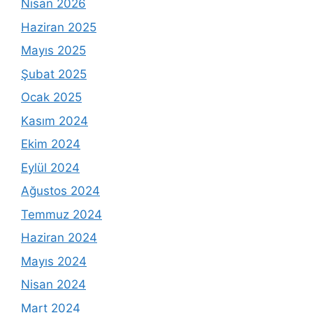
Nisan 2026
Haziran 2025
Mayıs 2025
Şubat 2025
Ocak 2025
Kasım 2024
Ekim 2024
Eylül 2024
Ağustos 2024
Temmuz 2024
Haziran 2024
Mayıs 2024
Nisan 2024
Mart 2024