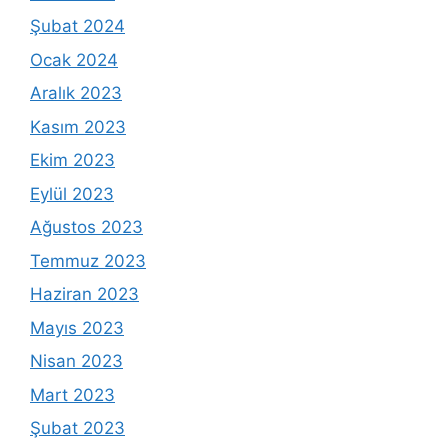
Şubat 2024
Ocak 2024
Aralık 2023
Kasım 2023
Ekim 2023
Eylül 2023
Ağustos 2023
Temmuz 2023
Haziran 2023
Mayıs 2023
Nisan 2023
Mart 2023
Şubat 2023