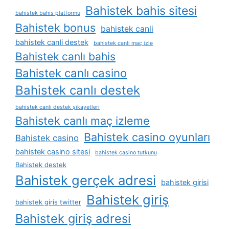
Bahistek bahis sitesi
bahistek bahis platformu
Bahistek bonus
bahistek canli
bahistek canli destek
bahistek canli maç izle
Bahistek canlı bahis
Bahistek canlı casino
Bahistek canlı destek
bahistek canlı destek şikayetleri
Bahistek canlı maç izleme
Bahistek casino oyunları
Bahistek casino
bahistek casino sitesi
bahistek casino tutkunu
Bahistek destek
Bahistek gerçek adresi
bahistek girisi
Bahistek giriş
bahistek giris twitter
Bahistek giriş adresi