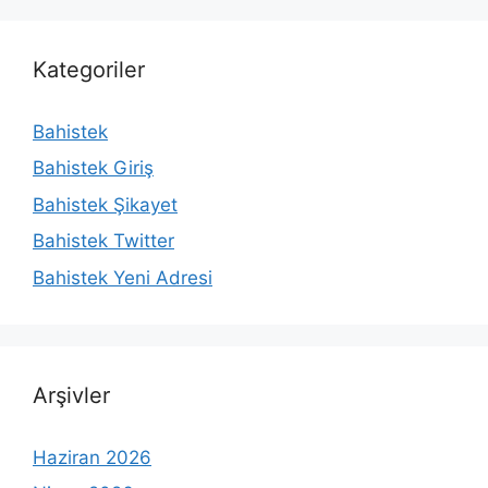
Kategoriler
Bahistek
Bahistek Giriş
Bahistek Şikayet
Bahistek Twitter
Bahistek Yeni Adresi
Arşivler
Haziran 2026