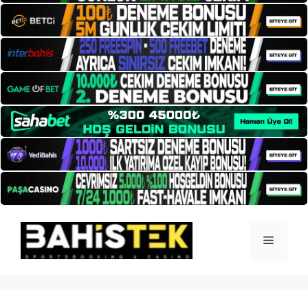
İçeriğe
atla
Menü