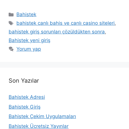
Kategoriler
Bahistek
Etiketler
bahistek canlı bahis ve canlı casino siteleri
,
bahistek giriş sorunları çözüldükten sonra
,
Bahistek yeni giriş
Yorum yap
Son Yazılar
Bahistek Adresi
Bahistek Giriş
Bahistek Çekim Uygulamaları
Bahistek Ücretsiz Yayınlar