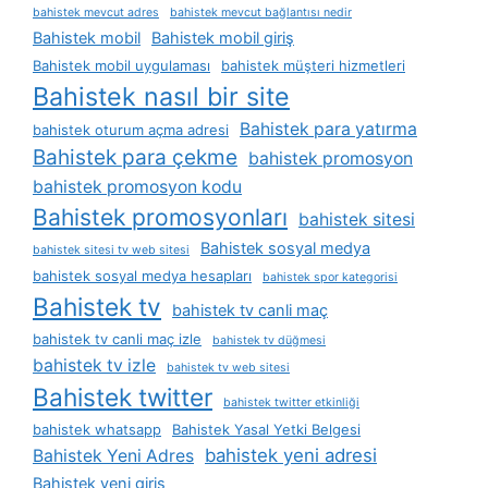
bahistek mevcut adres
bahistek mevcut bağlantısı nedir
Bahistek mobil
Bahistek mobil giriş
Bahistek mobil uygulaması
bahistek müşteri hizmetleri
Bahistek nasıl bir site
Bahistek para yatırma
bahistek oturum açma adresi
Bahistek para çekme
bahistek promosyon
bahistek promosyon kodu
Bahistek promosyonları
bahistek sitesi
Bahistek sosyal medya
bahistek sitesi tv web sitesi
bahistek sosyal medya hesapları
bahistek spor kategorisi
Bahistek tv
bahistek tv canli maç
bahistek tv canli maç izle
bahistek tv düğmesi
bahistek tv izle
bahistek tv web sitesi
Bahistek twitter
bahistek twitter etkinliği
bahistek whatsapp
Bahistek Yasal Yetki Belgesi
bahistek yeni adresi
Bahistek Yeni Adres
Bahistek yeni giriş