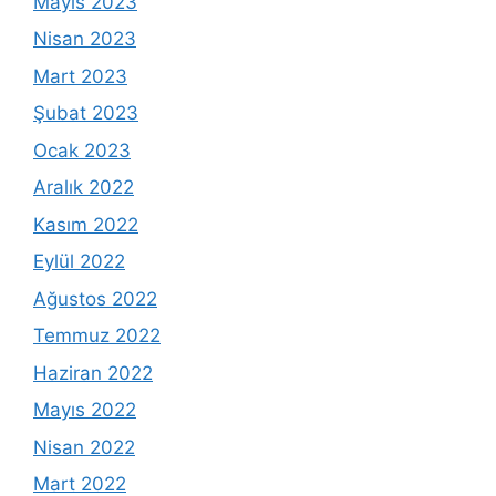
Mayıs 2023
Nisan 2023
Mart 2023
Şubat 2023
Ocak 2023
Aralık 2022
Kasım 2022
Eylül 2022
Ağustos 2022
Temmuz 2022
Haziran 2022
Mayıs 2022
Nisan 2022
Mart 2022