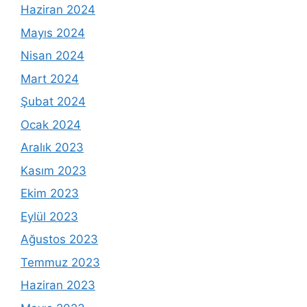
Haziran 2024
Mayıs 2024
Nisan 2024
Mart 2024
Şubat 2024
Ocak 2024
Aralık 2023
Kasım 2023
Ekim 2023
Eylül 2023
Ağustos 2023
Temmuz 2023
Haziran 2023