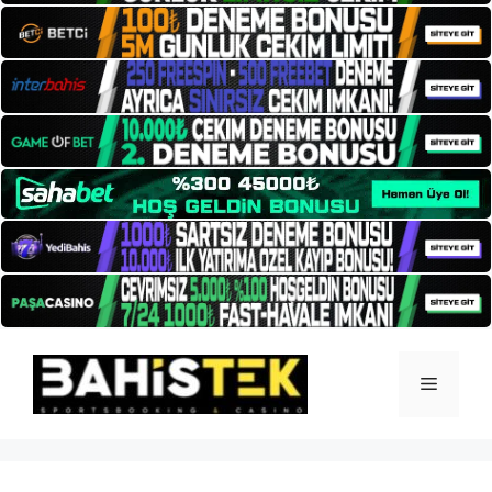
İçeriğe
atla
Menü