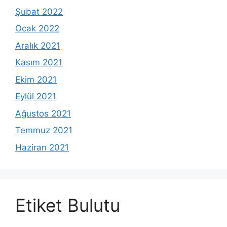
Şubat 2022
Ocak 2022
Aralık 2021
Kasım 2021
Ekim 2021
Eylül 2021
Ağustos 2021
Temmuz 2021
Haziran 2021
Etiket Bulutu