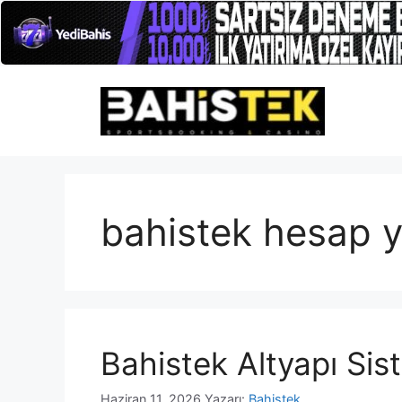
İçeriğe
atla
bahistek hesap y
Bahistek Altyapı Sis
Haziran 11, 2026
Yazarı:
Bahistek