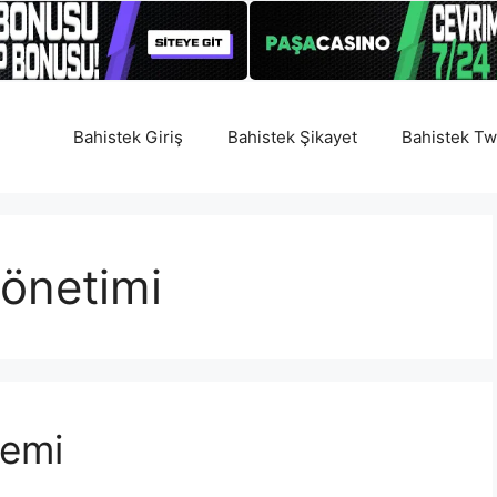
Bahistek Giriş
Bahistek Şikayet
Bahistek Tw
önetimi
temi