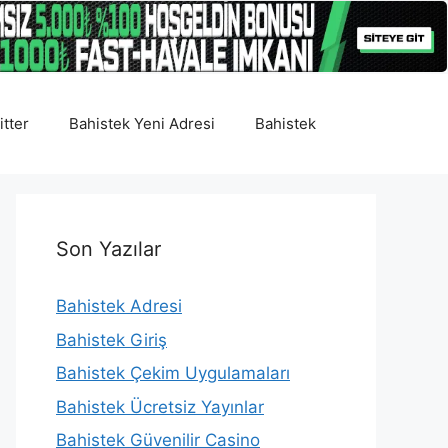
itter
Bahistek Yeni Adresi
Bahistek
Son Yazılar
Bahistek Adresi
Bahistek Giriş
Bahistek Çekim Uygulamaları
Bahistek Ücretsiz Yayınlar
Bahistek Güvenilir Casino