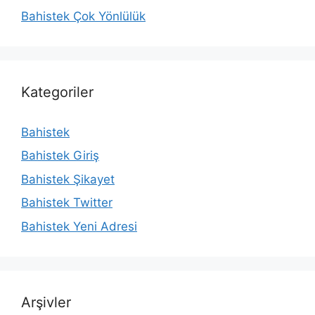
Bahistek Çok Yönlülük
Kategoriler
Bahistek
Bahistek Giriş
Bahistek Şikayet
Bahistek Twitter
Bahistek Yeni Adresi
Arşivler