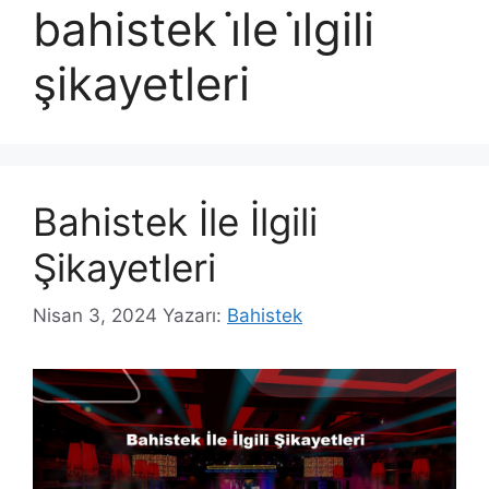
bahistek i̇le i̇lgili
şikayetleri
Bahistek İle İlgili
Şikayetleri
Nisan 3, 2024
Yazarı:
Bahistek