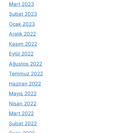
Mart 2023
Şubat 2023
Ocak 2023
Aralık 2022
Kasım 2022
Eylül 2022
Ağustos 2022
Temmuz 2022
Haziran 2022
Mayıs 2022
Nisan 2022
Mart 2022
Şubat 2022