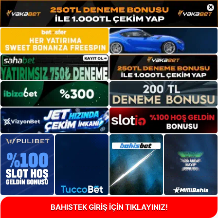
×
BAHISTEK GİRİŞ İÇİN TIKLAYINIZ!