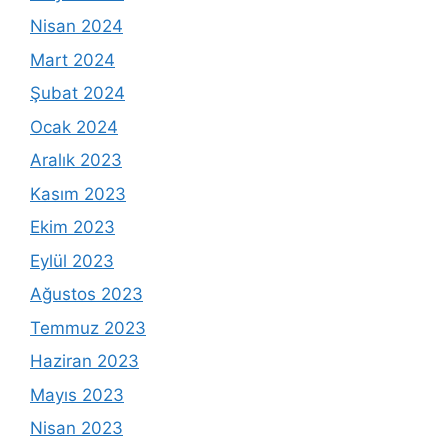
Nisan 2024
Mart 2024
Şubat 2024
Ocak 2024
Aralık 2023
Kasım 2023
Ekim 2023
Eylül 2023
Ağustos 2023
Temmuz 2023
Haziran 2023
Mayıs 2023
Nisan 2023