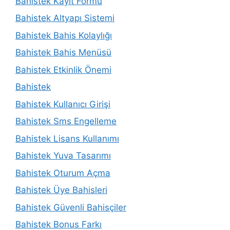
Bahistek Kayıt Formu
Bahistek Altyapı Sistemi
Bahistek Bahis Kolaylığı
Bahistek Bahis Menüsü
Bahistek Etkinlik Önemi
Bahistek
Bahistek Kullanıcı Girişi
Bahistek Sms Engelleme
Bahistek Lisans Kullanımı
Bahistek Yuva Tasarımı
Bahistek Oturum Açma
Bahistek Üye Bahisleri
Bahistek Güvenli Bahisçiler
Bahistek Bonus Farkı