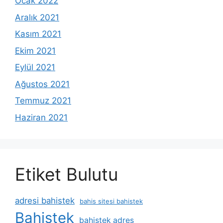
Ocak 2022
Aralık 2021
Kasım 2021
Ekim 2021
Eylül 2021
Ağustos 2021
Temmuz 2021
Haziran 2021
Etiket Bulutu
adresi bahistek
bahis sitesi bahistek
Bahistek
bahistek adres