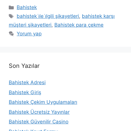
Kategoriler
Bahistek
Etiketler
bahistek i̇le i̇lgili şikayetleri
,
bahistek karşı
müşteri şikayetleri
,
Bahistek para çekme
Yorum yap
Son Yazılar
Bahistek Adresi
Bahistek Giriş
Bahistek Çekim Uygulamaları
Bahistek Ücretsiz Yayınlar
Bahistek Güvenilir Casino