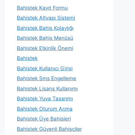
Bahistek Kayıt Formu
Bahistek Altyapı Sistemi
Bahistek Bahis Kolaylığı
Bahistek Bahis Menüsü
Bahistek Etkinlik Önemi
Bahistek
Bahistek Kullanıcı Girişi
Bahistek Sms Engelleme
Bahistek Lisans Kullanımı
Bahistek Yuva Tasarımı
Bahistek Oturum Açma
Bahistek Üye Bahisleri
Bahistek Güvenli Bahisçiler