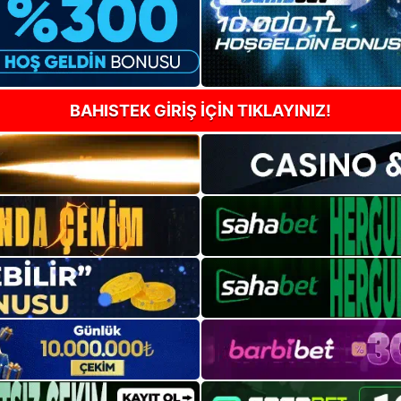
BAHISTEK GİRİŞ İÇİN TIKLAYINIZ!